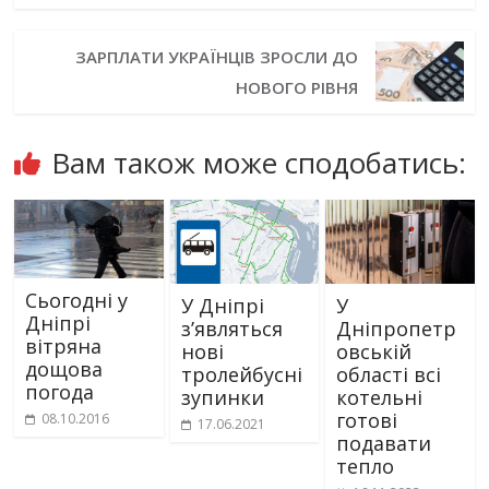
ЗАРПЛАТИ УКРАЇНЦІВ ЗРОСЛИ ДО
НОВОГО РІВНЯ
Вам також може сподобатись:
Сьогодні у
У Дніпрі
У
Дніпрі
з’являться
Дніпропетр
вітряна
нові
овській
дощова
тролейбусні
області всі
погода
зупинки
котельні
готові
08.10.2016
17.06.2021
подавати
тепло