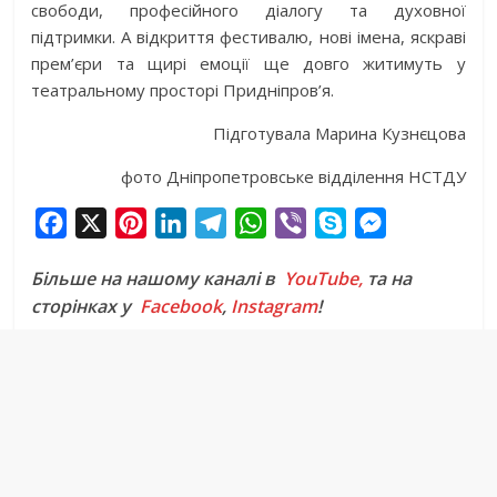
свободи, професійного діалогу та духовної
підтримки. А відкриття фестивалю, нові імена, яскраві
прем’єри та щирі емоції ще довго житимуть у
театральному просторі Придніпров’я.
Підготувала Марина Кузнєцова
фото Дніпропетровське відділення НСТДУ
F
X
P
L
T
W
V
S
M
a
i
i
e
h
i
k
e
Більше на нашому каналі в
YouTube,
та на
c
n
n
l
a
b
y
s
сторінках у
Facebook
,
Instagram
!
e
t
k
e
t
e
p
s
b
e
e
g
s
r
e
e
o
r
d
r
A
n
o
e
I
a
p
g
k
s
n
m
p
e
t
r