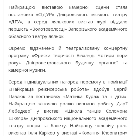
Найкращою виставою камерної сцени стала
постановка «СІДУР» Дніпровського міського театру
«ДГУ», а серед лялькових вистав журі віддало
першість «Золотоволосці» Запорізького академічного
обласного театру ляльок.
Окремо відзначено й театралізовану концертну
програму «Фрески творчості Вівальді. Чотири пори
року» Дніпропетровського Будинку органної та
камерної музики.
Серед індивідуальних нагород перемогу в номінації
«Найкраща режисерська робота» здобув Сергій
Павлюк за постановку «Матінка Кураж та її діти».
Найкращою жіночою роллю визнано роботу Дар’ї
Лебедєвої у виставі «Школа танців Соломона
Шкляра» Дніпровського національного академічного
театру опери та балету. Найкращу чоловічу роль
виконав Ілля Каріков у виставі «Кохання Клеопатри»