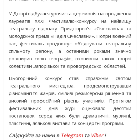
У Дніпрі відбулася урочиста церемонія нагородження
лауреатів XXXI Фестивалю-конкурсу на найвищу
театральну відзнаку Придніпров’я «Січеславна» та
молодіжної премії «Надія Січеславни». Попри воєнний
час, фестиваль продовжує об’єднувати театральну
спільноту регіону, а останніми роками значно
розширив свою географію, охопивши також творчі
колективи Запорізької та Кіровоградської областей.
Цьогорічний конкурс став справжнім святом
театрального мистецтва, продемонструвавши
різноманіття жанрів, сміливі режисерські рішення та
високий професійний рівень учасників. Протягом
фестивальних днів журі оцінювало десятки
постановок, серед яких були драматичні, музичні,
пластичні, лялькові вистави та концертні програми.
Слідкуйте за нами в
Telegram
та
Viber
!