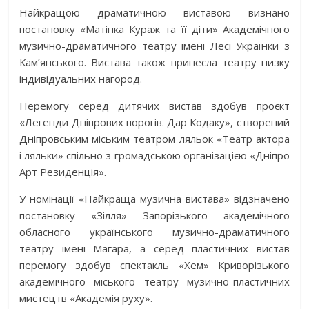
Найкращою драматичною виставою визнано
постановку «Матінка Кураж та її діти» Академічного
музично-драматичного театру імені Лесі Українки з
Кам’янського. Вистава також принесла театру низку
індивідуальних нагород.
Перемогу серед дитячих вистав здобув проєкт
«Легенди Дніпрових порогів. Дар Кодаку», створений
Дніпровським міським театром ляльок «Театр актора
і ляльки» спільно з громадською організацією «Дніпро
Арт Резиденція».
У номінації «Найкраща музична вистава» відзначено
постановку «Зілля» Запорізького академічного
обласного українського музично-драматичного
театру імені Магара, а серед пластичних вистав
перемогу здобув спектакль «Хем» Криворізького
академічного міського театру музично-пластичних
мистецтв «Академія руху».