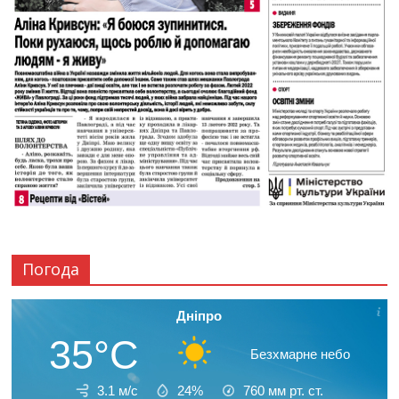
Погода
Дніпро
35°C
Безхмарне небо
3.1 м/с
24%
760
мм рт. ст.