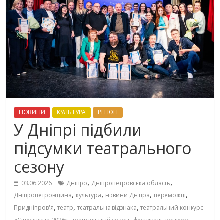
НОВИНИ
КУЛЬТУРА
РЕГІОН
У Дніпрі підбили
підсумки театрального
сезону
,
,
03.06.2026
Дніпро
Дніпропетровська область
,
,
,
,
Дніпропетровщина
культура
новини Дніпра
переможці
,
,
,
Придніпров'я
театр
театральна відзнака
театральний конкурс
,
,
«Січеславна-2026»
театральный сезон
фестиваль-конкурс