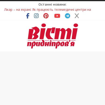
Останні новини:
Лікар – на екрані: Як працюють телемедичні центри на
Дніпропетровщині
У Дніпрі триває масштабна підготовка до опалювального
сезону
Пошуки тривають: на Дніпропетровщині досліджують місце
розташування легендарного монастиря (Фото)
Ветерани Дніпропетровщини отримують шанс на власне
житло
Говорити про воду без паніки: чому важлива правильна
комунікація