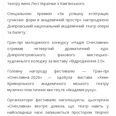
театру імені Лесі Українки з Кам’янського.
Спеціальною премією «За успішну інтеграцію
сучасних форм в академічний простір» нагороджено
Дніпровський національний академічний театр опери
та балету.
Гран-прі молодіжного конкурсу «Надія Січеславни»
отримав четвертий драматичний курс
Дніпропетровського фахового мистецько-
художнього коледжу за виставу «Відродження 2.0».
Головну нагороду фестивалю — Гран-прі
«Січеславна-2026» — здобула вистава «Хем»
Криворізького академічного міського театру
музично-пластичних мистецтв «Академія руху».
Організатори фестивалю наголошують: цьогорічна
«Січеславна» вкотре довела, що театр навіть у
найскладніші часи залишається простором творчої