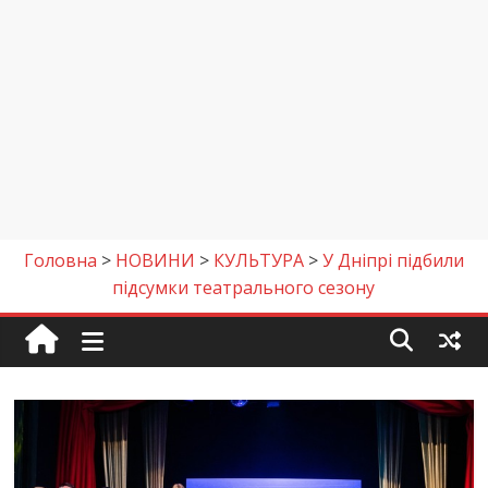
Головна
>
НОВИНИ
>
КУЛЬТУРА
>
У Дніпрі підбили
підсумки театрального сезону