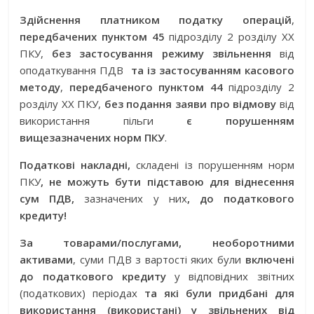
Здійснення платником податку операцій
,
передбачених пунктом 45
підрозділу 2 розділу XX
ПКУ,
без застосування режиму звільнення
від
оподаткування ПДВ
та із застосуванням касового
методу
,
передбаченого пунктом 44
підрозділу 2
розділу XX ПКУ,
без подання заяви про відмову
від
використання пільги
є порушенням
вищезазначених норм ПКУ
.
Податкові накладні,
складені із порушенням норм
ПКУ
, не можуть бути підставою для віднесення
сум ПДВ,
зазначених у них
, до податкового
кредиту!
За товарами/послугами, необоротними
активами
, суми ПДВ з вартості яких були
включені
до податкового кредиту
у відповідних звітних
(податкових) періодах
та які були придбані для
використання (використані) у звільнених від