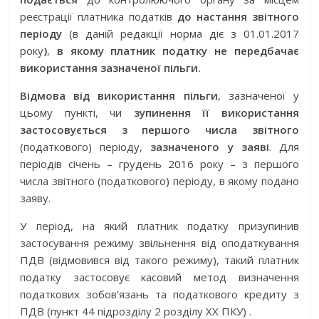
реєстрації платника податків
до настання звітного
періоду
(в даній редакції норма діє з 01.01.2017
року
)
,
в якому платник податку не передбачає
використання зазначеної пільги.
Відмова від використання пільги
, зазначеної у
цьому пункті, чи
зупинення її використання
застосовується з першого числа звітного
(податкового) періоду,
зазначеного у заяві
. Для
періодів січень – грудень 2016 року – з першого
числа звітного (податкового) періоду, в якому подано
заяву.
У період, на який платник податку призупинив
застосування режиму звільнення від оподаткування
ПДВ (відмовився від такого режиму), такий платник
податку застосовує касовий метод визначення
податкових зобов’язань та податкового кредиту з
ПДВ (пункт 44 підрозділу 2 розділу XX ПКУ) .