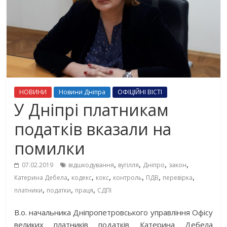
НОВИНИ
Новини Дніпра
ОФІЦІЙНІ ВІСТІ
У Дніпрі платникам
податків вказали на
помилки
,
,
,
,
07.02.2019
відшкодування
вугілля
Дніпро
закон
,
,
,
,
,
,
Катерина Дебела
кодекс
кокс
контроль
ПДВ
перевірка
,
,
,
платники
податки
праця
СДПІ
В.о. начальника Дніпропетровського управління Офісу
великих платників податків Катерина Дебела