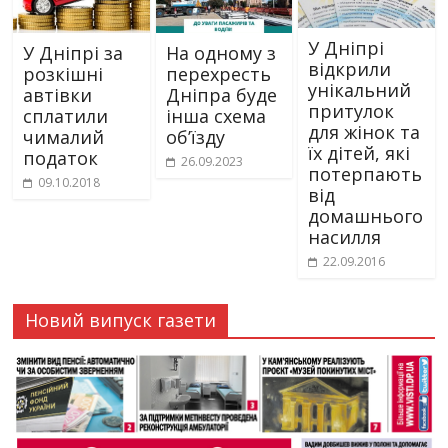
У Дніпрі
У Дніпрі за
На одному з
відкрили
розкішні
перехресть
унікальний
автівки
Дніпра буде
притулок
сплатили
інша схема
для жінок та
чималий
об’їзду
їх дітей, які
податок
26.09.2023
потерпають
09.10.2018
від
домашнього
насилля
22.09.2016
Новий випуск газети