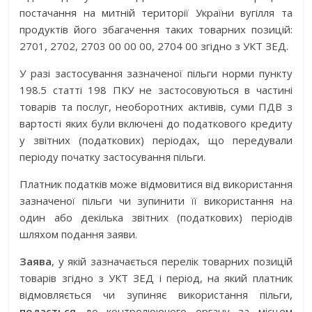
постачання на митній території України вугілля та
продуктів його збагачення таких товарних позицій:
2701, 2702, 2703 00 00 00, 2704 00 згідно з УКТ ЗЕД.
У разі застосування зазначеної пільги норми пункту
198.5 статті 198 ПКУ не застосовуються в частині
товарів та послуг, необоротних активів, суми ПДВ з
вартості яких були включені до податкового кредиту
у звітних (податкових) періодах, що передували
періоду початку застосування пільги.
Платник податків може відмовитися від використання
зазначеної пільги чи зупинити її використання на
один або декілька звітних (податкових) періодів
шляхом подання заяви.
Заява
, у якій зазначається перелік товарних позицій
товарів згідно з УКТ ЗЕД і період, на який платник
відмовляється чи зупиняє використання пільги,
подається
до контролюючого органу за місцем