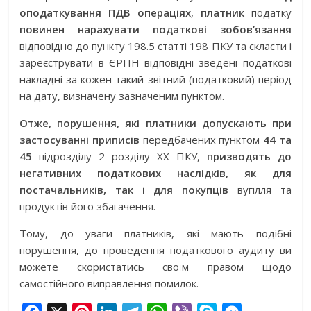
оподаткування ПДВ операціях
,
платник
податку
повинен нарахувати податкові зобов’язання
відповідно до пункту 198.5 статті 198 ПКУ та скласти і
зареєструвати в ЄРПН відповідні зведені податкові
накладні за кожен такий звітний (податковий) період
на дату, визначену зазначеним пунктом.
Отже, порушення, які платники допускають при
застосуванні приписів
передбачених пунктом
44 та
45
підрозділу 2 розділу XX ПКУ,
призводять до
негативних податкових наслідків, як для
постачальників, так і для покупців
вугілля та
продуктів його збагачення.
Тому, до уваги платників, які мають подібні
порушення, до проведення податкового аудиту ви
можете скористатись своїм правом щодо
самостійного виправлення помилок.