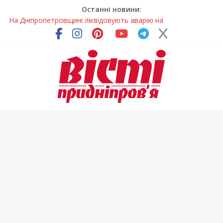
Останні новини:
На Дніпропетровщині ліквідовують аварію на
магістральному водогоні
Спортсменка з Кам’янського встановила рекорд
Дніпропетровщини з пауерліфтингу
Приховав майно та доходи: на Дніпропетровщині депутата
сільради визнали винним
На Дніпропетровщині зафіксували рясне цвітіння рідкісних
рослин (фото)
Світлові рішення майстрів із Дніпра визнали найкращими в
Україні