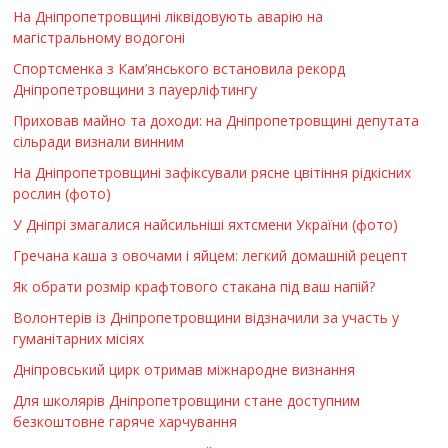
На Дніпропетровщині ліквідовують аварію на
магістральному водогоні
Спортсменка з Кам’янського встановила рекорд
Дніпропетровщини з пауерліфтингу
Приховав майно та доходи: на Дніпропетровщині депутата
сільради визнали винним
На Дніпропетровщині зафіксували рясне цвітіння рідкісних
рослин (фото)
У Дніпрі змагалися найсильніші яхтсмени України (фото)
Гречана каша з овочами і яйцем: легкий домашній рецепт
Як обрати розмір крафтового стакана під ваш напій?
Волонтерів із Дніпропетровщини відзначили за участь у
гуманітарних місіях
Дніпровський цирк отримав міжнародне визнання
Для школярів Дніпропетровщини стане доступним
безкоштовне гаряче харчування