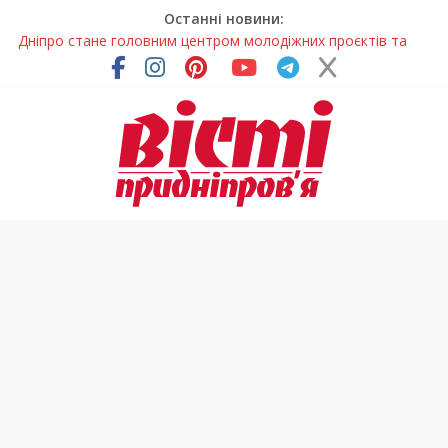
Останні новини:
Дніпро стане головним центром молодіжних проєктів та
ініціатив України
Засинання після півночі може негативно впливати на
здоров’я
У Тернівці працюють над посиленням водної безпеки
громади
На Дніпропетровщині різко зросла кількість пожеж в
екосистемах
Педагогиню з Дніпра відзначили у престижному
всеукраїнському конкурсі