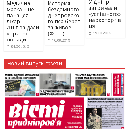
У Дніпрі
Медична
История
затримали
маска – не
бездомного
«успішного»
панацея:
днепровско
наркоторгів
лікарі
го пса берет
ця
Дніпра дали
за живое
корисні
(Фото)
19.10.2016
поради
10.09.2018
04.03.2020
Новий випуск газети