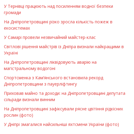
У Тернівці працюють над посиленням водної безпеки
громади
На Дніпропетровщині різко зросла кількість пожеж в
екосистемах
У Самарі провели незвичайний майстер-клас
Світлові рішення майстрів із Дніпра визнали найкращими в
Україні
На Дніпропетровщині ліквідовують аварію на
магістральному водогоні
Спортсменка з Кам’янського встановила рекорд
Дніпропетровщини з пауерліфтингу
Приховав майно та доходи: на Дніпропетровщині депутата
сільради визнали винним
На Дніпропетровщині зафіксували рясне цвітіння рідкісних
рослин (фото)
У Дніпрі змагалися найсильніші яхтсмени України (фото)