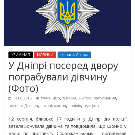
КРИМІНАЛ
НОВИНИ
Новини Дніпра
У Дніпрі посеред двору
пограбували дівчину
(Фото)
,
,
,
,
,
13.08.2018
втеча
двір
дівчина
Дніпро
затримання
,
,
,
новости Днепра
пограбування
поліція
телефон
12 серпня, близько 17 години у Дніпрі до поліції
зателефонувала дівчина та повідомила, що щойно у
дворі по проспекту Слобожанському її пограбував