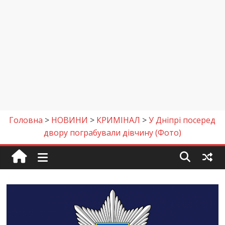
Головна
>
НОВИНИ
>
КРИМІНАЛ
>
У Дніпрі посеред
двору пограбували дівчину (Фото)