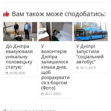
Вам також може сподобатись:
До Дніпра
У
У Дніпрі
евакуювали
волонтерів
запустили
унікальну
Дніпра
“соціальний
половецьку
залишилося
автобус”
статую
кілька днів,
18.11.2019
щоб
03.06.2026
розрахувати
ся з боргом
(Фото)
29.11.2024