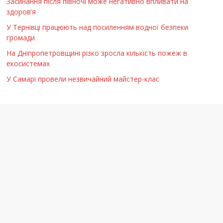
Засинання після півночі може негативно впливати на
здоров’я
У Тернівці працюють над посиленням водної безпеки
громади
На Дніпропетровщині різко зросла кількість пожеж в
екосистемах
У Самарі провели незвичайний майстер-клас