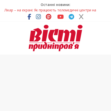
Останні новини:
Лікар – на екрані: Як працюють телемедичні центри на
Дніпропетровщині
У Дніпрі триває масштабна підготовка до опалювального
сезону
Пошуки тривають: на Дніпропетровщині досліджують місце
розташування легендарного монастиря (Фото)
Ветерани Дніпропетровщини отримують шанс на власне
житло
Говорити про воду без паніки: чому важлива правильна
комунікація