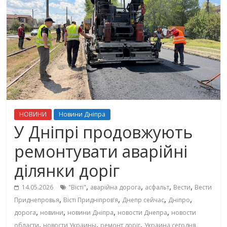
НОВИНИ
Новини Дніпра
У Дніпрі продовжують
ремонтувати аварійні
ділянки доріг
,
,
,
,
14.05.2026
"Вісті"
аварійна дорога
асфальт
Вести
Вести
,
,
,
,
Приднепровья
Вісті Придніпровʼя
Днепр сейчас
Дніпро
,
,
,
,
дорога
новини
новини Дніпра
новости Днепра
новости
,
,
,
области
новости Украины
ремонт доріг
Украина сегодня