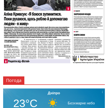
Погода
Дніпро
23°C
Безхмарне небо