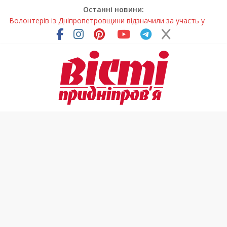
Останні новини:
Волонтерів із Дніпропетровщини відзначили за участь у
гуманітарних місіях
Дніпровський цирк отримав міжнародне визнання
Для школярів Дніпропетровщини стане доступним
безкоштовне гаряче харчування
Дніпрянка стала однією з найкращих юних кінологів світу
Як обрати розмір крафтового стакана під ваш напій?