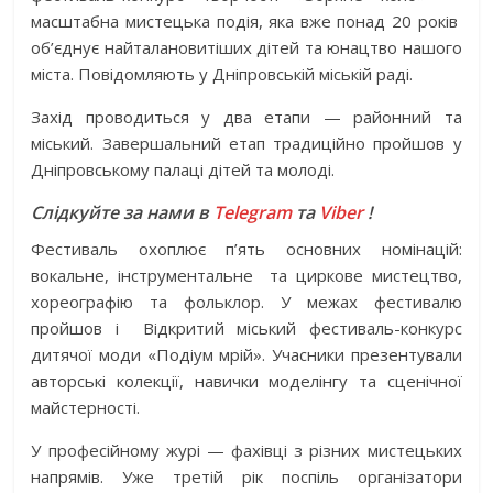
масштабна мистецька подія, яка вже понад 20 років
об’єднує найталановитіших дітей та юнацтво нашого
міста. Повідомляють у Дніпровській міській раді.
Захід проводиться у два етапи — районний та
міський. Завершальний етап традиційно пройшов у
Дніпровському палаці дітей та молоді.
Слідкуйте за нами в
Telegram
та
Viber
!
Фестиваль охоплює п’ять основних номінацій:
вокальне, інструментальне та циркове мистецтво,
хореографію та фольклор. У межах фестивалю
пройшов і Відкритий міський фестиваль-конкурс
дитячої моди «Подіум мрій». Учасники презентували
авторські колекції, навички моделінгу та сценічної
майстерності.
У професійному журі — фахівці з різних мистецьких
напрямів. Уже третій рік поспіль організатори