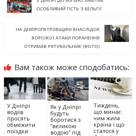
У ДНІПРІ ДО МУЗЕЮ ЗАВІТАВ
ОСОБЛИВИЙ ГІСТЬ З БЕЛЬГІЇ
НА ДНІПРОПЕТРОВЩИНІ ВНАСЛІДОК
ВОРОЖОЇ АТАКИ ПОРАНЕННЯ
ОТРИМАВ РЯТУВАЛЬНИК (ФОТО)
Вам також може сподобатись:
Тиждень,
У Дніпрі
Як у Дніпрі
що минає:
водіїв
будуть
чим жила
просять
боротися з
країна і що
обмежити
“великою
сталося у
поїздки
водою” під