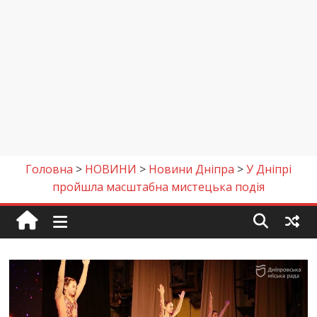
Головна
>
НОВИНИ
>
Новини Дніпра
>
У Дніпрі
пройшла масштабна мистецька подія