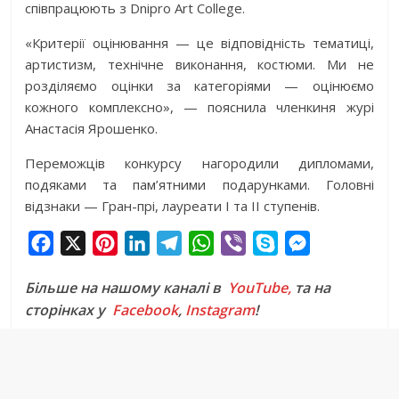
співпрацюють з Dnipro Art College.
«Критерії оцінювання — це відповідність тематиці,
артистизм, технічне виконання, костюми. Ми не
розділяємо оцінки за категоріями — оцінюємо
кожного комплексно», — пояснила членкиня журі
Анастасія Ярошенко.
Переможців конкурсу нагородили дипломами,
подяками та пам’ятними подарунками. Головні
відзнаки — Гран-прі, лауреати І та ІІ ступенів.
F
X
P
L
T
W
V
S
M
a
i
i
e
h
i
k
e
Більше на нашому каналі в
YouTube,
та на
c
n
n
l
a
b
y
s
сторінках у
Facebook
,
Instagram
!
e
t
k
e
t
e
p
s
b
e
e
g
s
r
e
e
o
r
d
r
A
n
o
e
I
a
p
g