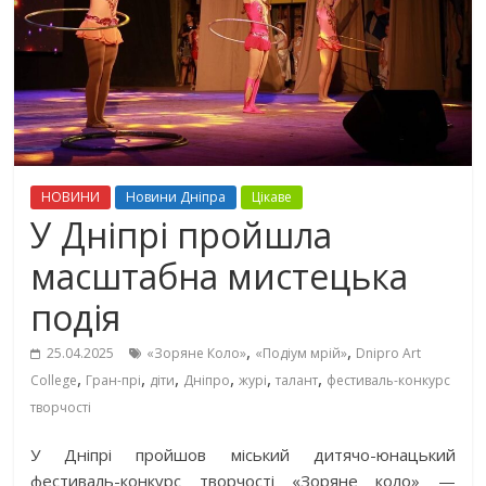
НОВИНИ
Новини Дніпра
Цікаве
У Дніпрі пройшла
масштабна мистецька
подія
,
,
25.04.2025
«Зоряне Коло»
«Подіум мрій»
Dnipro Art
,
,
,
,
,
,
College
Гран-прі
діти
Дніпро
журі
талант
фестиваль-конкурс
творчості
У Дніпрі пройшов міський дитячо-юнацький
фестиваль-конкурс творчості «Зоряне коло» —