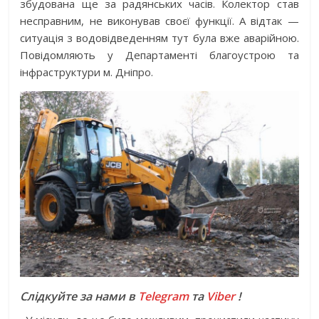
збудована ще за радянських часів. Колектор став
несправним, не виконував своєї функції. А відтак —
ситуація з водовідведенням тут була вже аварійною.
Повідомляють у Департаменті благоустрою та
інфраструктури м. Дніпро.
Слідкуйте за нами в
Telegram
та
Viber
!