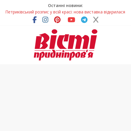
Останні новини:
Петриківський розпис у всій красі: нова виставка відкрилася
на Дніпропетровщині
У Дніпрі на три місяці можуть обмежити рух на Вокзальній
площі
Письменниця з Покрова продовжує підкорювати українські
та міжнародні творчі вершини
У Дніпрі повністю оновили один із найзавантаженіших
трамвайних переїздів
На Дніпропетровщині вводять сезонну заборону на вилов
річкових раків