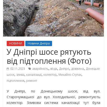
НОВИНИ
Новини Дніпра
У Дніпрі шосе рятують
від підтоплення (Фото)
,
,
,
,
02.11.2023
аварійність
вода
Дніпро
довжина
Донецьке
,
,
,
,
,
шосе
злива
каналізації
колектор
Михайло Ступак
,
підтоплення
ремонт
У Дніпрі, по Донецькому шосе, від вул.
Старочумацької до вул. Холодильної, ремонтують
колектор. Зливова система каналізації тут була