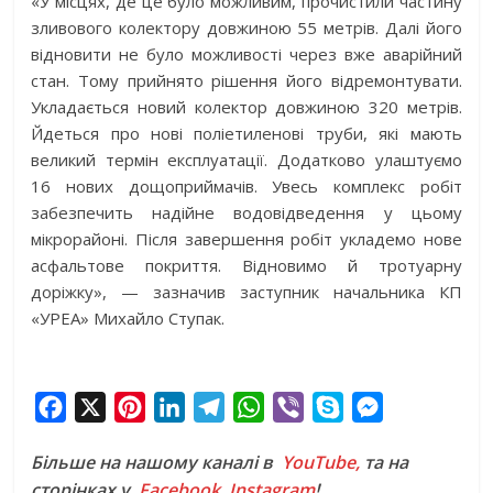
«У місцях, де це було можливим, прочистили частину
зливового колектору довжиною 55 метрів. Далі його
відновити не було можливості через вже аварійний
стан. Тому прийнято рішення його відремонтувати.
Укладається новий колектор довжиною 320 метрів.
Йдеться про нові поліетиленові труби, які мають
великий термін експлуатації. Додатково улаштуємо
16 нових дощоприймачів. Увесь комплекс робіт
забезпечить надійне водовідведення у цьому
мікрорайоні. Після завершення робіт укладемо нове
асфальтове покриття. Відновимо й тротуарну
доріжку», — зазначив заступник начальника КП
«УРЕА» Михайло Ступак.
F
X
P
L
T
W
V
S
M
a
i
i
e
h
i
k
e
Більше на нашому каналі в
YouTube,
та на
c
n
n
l
a
b
y
s
сторінках у
Facebook
,
Instagram
!