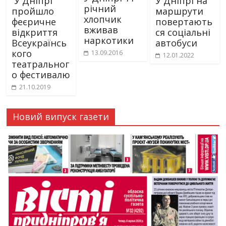
У Дніпрі
У Дніпрі на
річний
пройшло
маршрути
хлопчик
феєричне
повертають
вживав
відкриття
ся соціальні
наркотики
Всеукраїнсь
автобуси
кого
13.09.2016
12.01.2022
театральног
о фестивалю
21.10.2019
Новий випуск газети