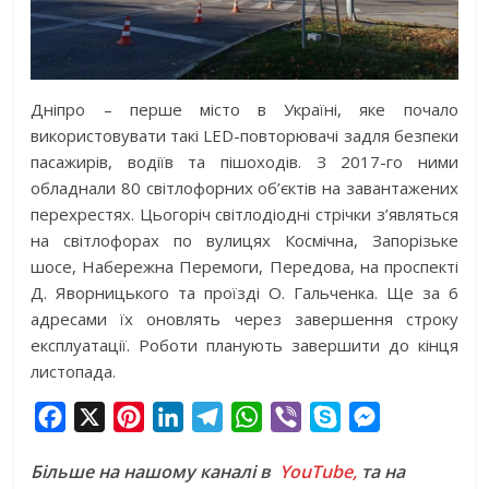
Дніпро – перше місто в Україні, яке почало
використовувати такі LED-повторювачі задля безпеки
пасажирів, водіїв та пішоходів. З 2017-го ними
обладнали 80 світлофорних об’єктів на завантажених
перехрестях. Цьогоріч світлодіодні стрічки з’являться
на світлофорах по вулицях Космічна, Запорізьке
шосе, Набережна Перемоги, Передова, на проспекті
Д. Яворницького та проїзді О. Гальченка. Ще за 6
адресами їх оновлять через завершення строку
експлуатації. Роботи планують завершити до кінця
листопада.
F
X
P
L
T
W
V
S
M
a
i
i
e
h
i
k
e
Більше на нашому каналі в
YouTube,
та на
c
n
n
l
a
b
y
s