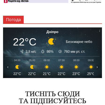
Погода
Дніпро
22°C
Безхмарне небо
3.8 м/с
86%
760
мм рт. ст.
04:00
05:00
06:00
07:00
08:00
09:00
1
‹
›
22°C
22°C
21°C
22°C
23°C
25°C
2