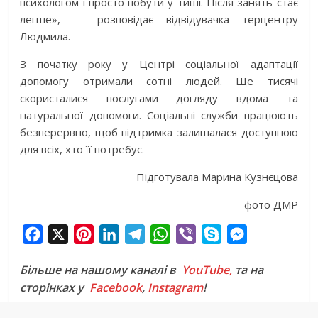
психологом і просто побути у тиші. Після занять стає
легше», — розповідає відвідувачка терцентру
Людмила.
З початку року у Центрі соціальної адаптації
допомогу отримали сотні людей. Ще тисячі
скористалися послугами догляду вдома та
натуральної допомоги. Соціальні служби працюють
безперервно, щоб підтримка залишалася доступною
для всіх, хто її потребує.
Підготувала Марина Кузнєцова
фото ДМР
F
X
P
L
T
W
V
S
M
a
i
i
e
h
i
k
e
Більше на нашому каналі в
YouTube,
та на
c
n
n
l
a
b
y
s
сторінках у
Facebook
,
Instagram
!
e
t
k
e
t
e
p
s
b
e
e
g
s
r
e
e