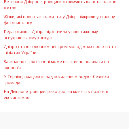
Ветерани Дніпропетровщини отримують шанс на власне
житло
Жінки, які повертають життя: у Дніпрі відкрили унікальну
фотовиставку
Педагогиню з Дніпра відзначили у престижному
всеукраїнському конкурсі
Дніпро стане головним центром молодіжних проєктів та
ініціатив України
Засинання після півночі може негативно впливати на
здоров’я
У Тернівці працюють над посиленням водної безпеки
громади
На Дніпропетровщині різко зросла кількість пожеж в
екосистемах