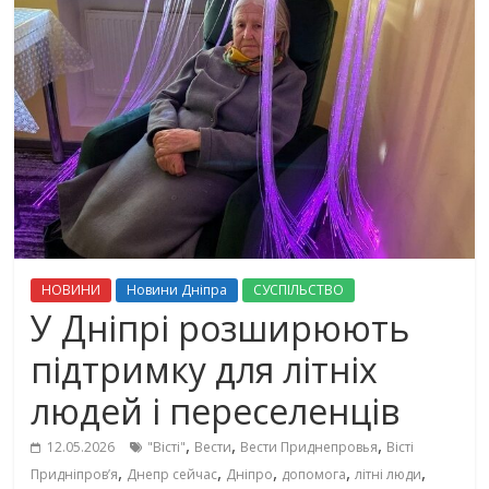
НОВИНИ
Новини Дніпра
СУСПІЛЬСТВО
У Дніпрі розширюють
підтримку для літніх
людей і переселенців
,
,
,
12.05.2026
"Вісті"
Вести
Вести Приднепровья
Вісті
,
,
,
,
,
Придніпровʼя
Днепр сейчас
Дніпро
допомога
літні люди