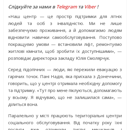
Слідкуйте за нами в
Telegram
та
Viber
!
«Наш центр — це простір підтримки для літніх
людей та осіб з інвалідністю. Ми не лише
забезпечуємо проживання, а й допомагаємо людям
відновити навички самообслуговування. Поступово
покращуємо умови — встановили ліфт, ремонтуємо
житлові кімнати, щоб зробити їх доступнішими», —
розповідає директорка закладу Юлія Смолярчук.
Серед підопічних — люди, які пережили евакуацію з
гарячих точок. Пані Надія, яка приїхала з Донеччини,
говорить, що у центрі отримала необхідну допомогу
та підтримку. «Тут про мене піклуються, допомагають
у всьому. Я відчуваю, що не залишилася сама», —
ділиться вона.
Паралельно у місті працюють територіальні центри
соціального обслуговування. Від початку року їхні
послуги вже отримали тисячі мешканців і