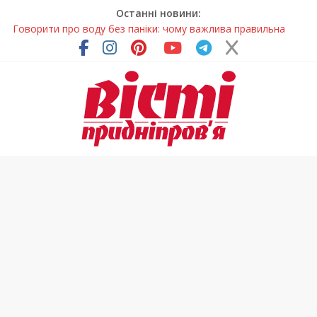
Останні новини:
Говорити про воду без паніки: чому важлива правильна
комунікація
Лікар – на екрані: Як працюють телемедичні центри на
Дніпропетровщині
У Дніпрі триває масштабна підготовка до опалювального
сезону
Пошуки тривають: на Дніпропетровщині досліджують місце
розташування легендарного монастиря (Фото)
Погода та прикмети на неділю, 9 серпня 2026 року