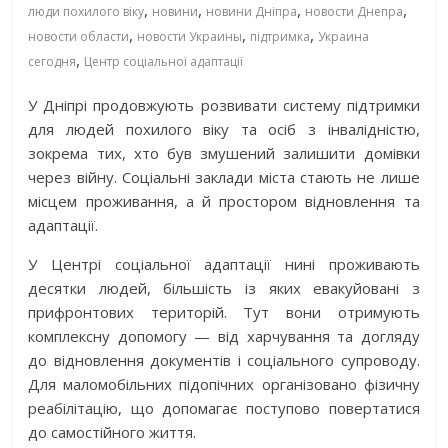
,
,
,
,
люди похилого віку
новини
новини Дніпра
новости Днепра
,
,
,
новости области
новости Украины
підтримка
Украина
,
сегодня
Центр соціальної адаптації
У Дніпрі продовжують розвивати систему підтримки
для людей похилого віку та осіб з інвалідністю,
зокрема тих, хто був змушений залишити домівки
через війну. Соціальні заклади міста стають не лише
місцем проживання, а й простором відновлення та
адаптації.
У Центрі соціальної адаптації нині проживають
десятки людей, більшість із яких евакуйовані з
прифронтових територій. Тут вони отримують
комплексну допомогу — від харчування та догляду
до відновлення документів і соціального супроводу.
Для маломобільних підопічних організовано фізичну
реабілітацію, що допомагає поступово повертатися
до самостійного життя.