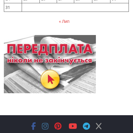
31
« Лип