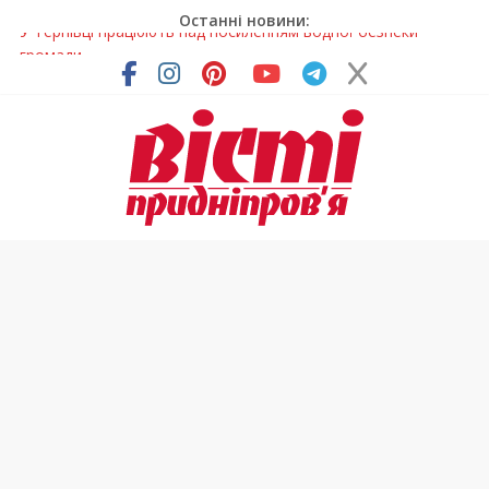
Останні новини:
На Дніпропетровщині різко зросла кількість пожеж в
екосистемах
У Самарі провели незвичайний майстер-клас
Світлові рішення майстрів із Дніпра визнали найкращими в
Україні
На Дніпропетровщині ліквідовують аварію на
магістральному водогоні
У Тернівці працюють над посиленням водної безпеки
громади