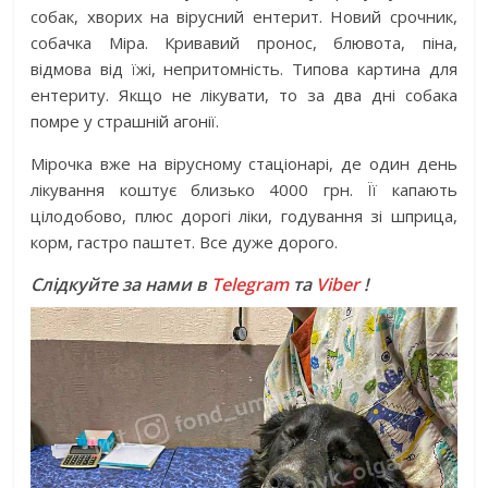
собак, хворих на вірусний ентерит. Новий срочник,
собачка Міра. Кривавий пронос, блювота, піна,
відмова від їжі, непритомність. Типова картина для
ентериту. Якщо не лікувати, то за два дні собака
помре у страшній агонії.
Мірочка вже на вірусному стаціонарі, де один день
лікування коштує близько 4000 грн. Її капають
цілодобово, плюс дорогі ліки, годування зі шприца,
корм, гастро паштет. Все дуже дорого.
Слідкуйте за нами в
Telegram
та
Viber
!