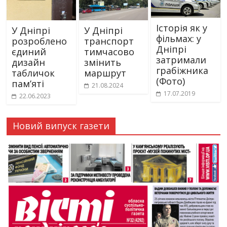
Історія як у
У Дніпрі
У Дніпрі
фільмах: у
розроблено
транспорт
Дніпрі
єдиний
тимчасово
затримали
дизайн
змінить
грабіжника
табличок
маршрут
(Фото)
пам’яті
21.08.2024
17.07.2019
22.06.2023
Новий випуск газети