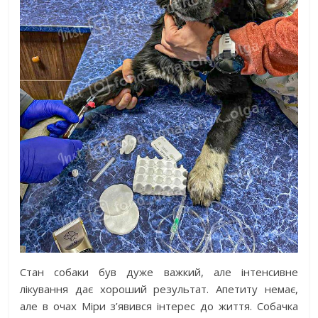
Стан собаки був дуже важкий, але інтенсивне
лікування дає хороший результат. Апетиту немає,
але в очах Міри з’явився інтерес до життя. Собачка