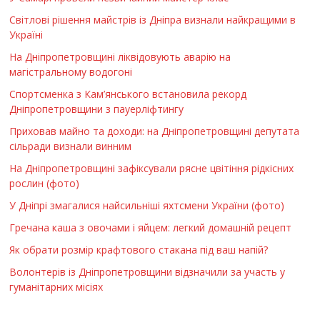
Світлові рішення майстрів із Дніпра визнали найкращими в
Україні
На Дніпропетровщині ліквідовують аварію на
магістральному водогоні
Спортсменка з Кам’янського встановила рекорд
Дніпропетровщини з пауерліфтингу
Приховав майно та доходи: на Дніпропетровщині депутата
сільради визнали винним
На Дніпропетровщині зафіксували рясне цвітіння рідкісних
рослин (фото)
У Дніпрі змагалися найсильніші яхтсмени України (фото)
Гречана каша з овочами і яйцем: легкий домашній рецепт
Як обрати розмір крафтового стакана під ваш напій?
Волонтерів із Дніпропетровщини відзначили за участь у
гуманітарних місіях