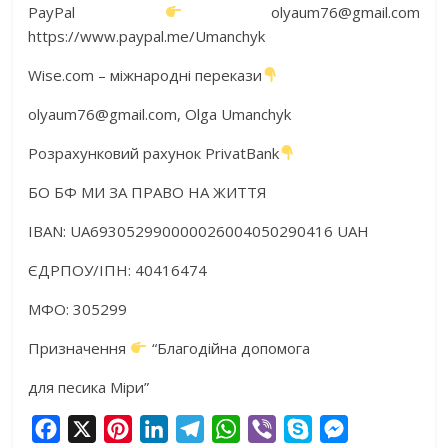
PayPal
olyaum76@gmail.com
https://www.paypal.me/Umanchyk
Wise.com – міжнародні перекази
olyaum76@gmail.com, Olga Umanchyk
Розрахунковий рахунок PrivatBank
БО БФ МИ ЗА ПРАВО НА ЖИТТЯ
IBAN: UA693052990000026004050290416 UAH
ЄДРПОУ/ІПН: 40416474
МФО: 305299
Призначення
“Благодійна допомога
для песика Міри”
F
X
P
L
T
W
V
S
M