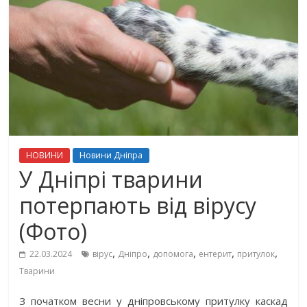
НОВИНИ
Новини Дніпра
У Дніпрі тварини
потерпають від вірусу
(Фото)
,
,
,
,
,
22.03.2024
вірус
Дніпро
допомога
ентерит
притулок
Тварини
З початком весни у дніпровському притулку каскад