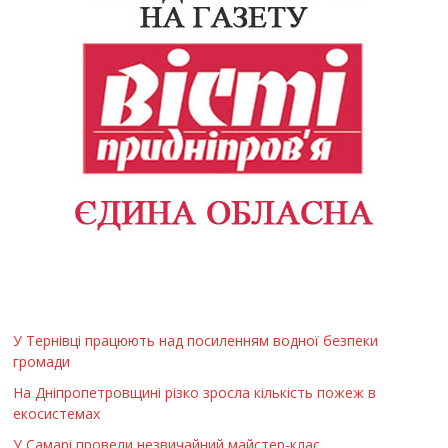
У Тернівці працюють над посиленням водної безпеки
громади
На Дніпропетровщині різко зросла кількість пожеж в
екосистемах
У Самарі провели незвичайний майстер-клас