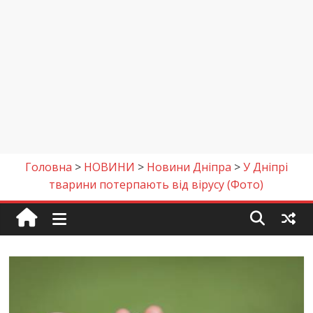
Головна
>
НОВИНИ
>
Новини Дніпра
>
У Дніпрі
тварини потерпають від вірусу (Фото)