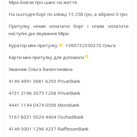
Міра благає про шанс на життя.
На сьогодні борг по клініці 15 258 грн, а зібрано 0 грн.
Притулку нічим оплатити борг і нічим оплатити
наступні дні лікування Міри.
Куратор міні-притулку
+380732350370 Ольга
Карти міні-притулку для допомоги
Уманчик Ольга Валентинівна
4149 4991 3681 6293 PrivatBank
4731 2196 3075 1208 PrivatBank
4441 1144 0474 0506 Monobank
5167 8031 0024 4404 OschadBank
4149 5001 1296 4237 RaiffeisenBank