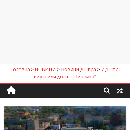
Головна
>
НОВИНИ
>
Новини Дніпра
>
У Дніпрі
вирішили долю “Шинника”