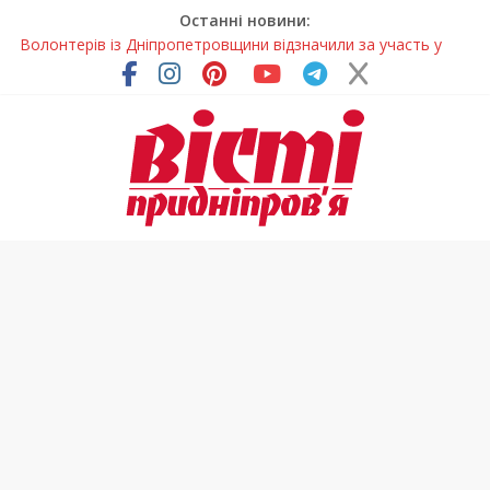
Останні новини:
Волонтерів із Дніпропетровщини відзначили за участь у
гуманітарних місіях
Дніпровський цирк отримав міжнародне визнання
Для школярів Дніпропетровщини стане доступним
безкоштовне гаряче харчування
Дніпрянка стала однією з найкращих юних кінологів світу
Як обрати розмір крафтового стакана під ваш напій?