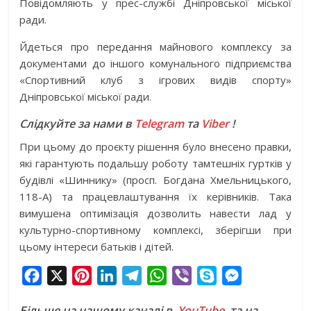
Повідомляють у прес-службі Дніпровської міської
ради.
Йдеться про передання майнового комплексу за
документами до іншого комунального підприємства
«Спортивний клуб з ігрових видів спорту»
Дніпровської міської ради.
Слідкуйте за нами в
Telegram
та
Viber
!
При цьому до проєкту рішення було внесено правки,
які гарантують подальшу роботу тамтешніх гуртків у
будівлі «Шиннику» (просп. Богдана Хмельницького,
118-А) та працевлаштування їх керівників. Така
вимушена оптимізація дозволить навести лад у
культурно-спортивному комплексі, зберігши при
цьому інтереси батьків і дітей.
F
X
P
L
T
W
V
S
M
a
i
i
e
h
i
k
e
Більше на нашому каналі в
YouTube,
та на