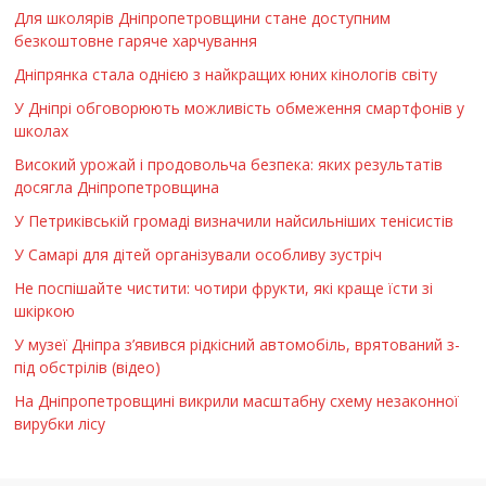
Для школярів Дніпропетровщини стане доступним
безкоштовне гаряче харчування
Дніпрянка стала однією з найкращих юних кінологів світу
У Дніпрі обговорюють можливість обмеження смартфонів у
школах
Високий урожай і продовольча безпека: яких результатів
досягла Дніпропетровщина
У Петриківській громаді визначили найсильніших тенісистів
У Самарі для дітей організували особливу зустріч
Не поспішайте чистити: чотири фрукти, які краще їсти зі
шкіркою
У музеї Дніпра з’явився рідкісний автомобіль, врятований з-
під обстрілів (відео)
На Дніпропетровщині викрили масштабну схему незаконної
вирубки лісу