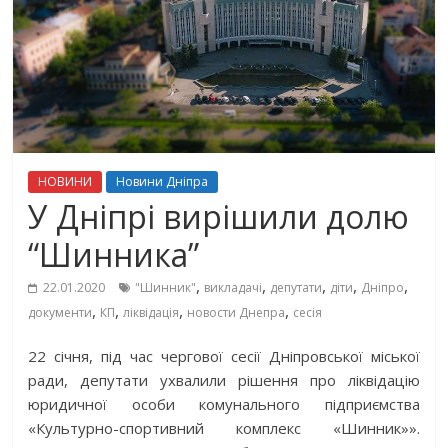
НОВИНИ
Новини Дніпра
У Дніпрі вирішили долю
“Шинника”
,
,
,
,
,
22.01.2020
"Шинник"
викладачі
депутати
діти
Дніпро
,
,
,
,
документи
КП
ліквідація
новости Днепра
сесія
22 січня, під час чергової сесії Дніпровської міської
ради, депутати ухвалили рішення про ліквідацію
юридичної особи комунального підприємства
«Культурно-спортивний комплекс «Шинник»».