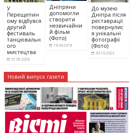
Дніпряни
У
До музею
допомогли
Перещепин
Дніпра після
створити
ому відбувся
реставрації
незвичайни
другий
повернулис
й фільм
фестиваль
я унікальні
(Фото)
танцювальн
фотографії
ого
(Фото)
19.04.2018
мистецтва
03.10.2023
01.05.2026
Новий випуск газети