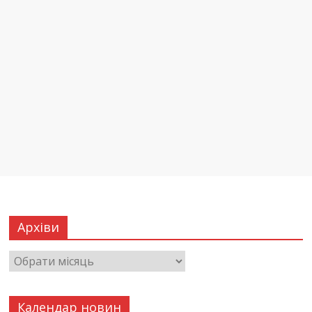
Архіви
Календар новин