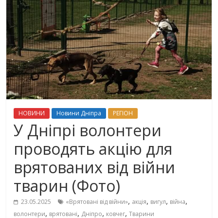
НОВИНИ
Новини Дніпра
РЕГІОН
У Дніпрі волонтери
проводять акцію для
врятованих від війни
тварин (Фото)
,
,
,
,
23.05.2025
«Врятовані від війни»
акція
вигул
війна
,
,
,
,
волонтери
врятовані
Дніпро
ковчег
Тварини