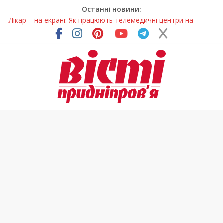
Останні новини:
Лікар – на екрані: Як працюють телемедичні центри на
Дніпропетровщині
У Дніпрі триває масштабна підготовка до опалювального
сезону
Пошуки тривають: на Дніпропетровщині досліджують місце
розташування легендарного монастиря (Фото)
Ветерани Дніпропетровщини отримують шанс на власне
житло
Говорити про воду без паніки: чому важлива правильна
комунікація