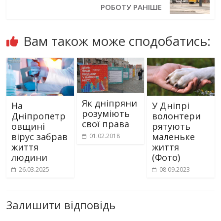
РОБОТУ РАНІШЕ
Вам також може сподобатись:
Як дніпряни
На
У Дніпрі
розуміють
Дніпропетр
волонтери
свої права
овщині
рятують
вірус забрав
маленьке
01.02.2018
життя
життя
людини
(Фото)
26.03.2025
08.09.2023
Залишити відповідь