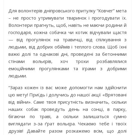
Для волонтерів дніпровського притулку “Ковчег” мета
– не просто утримувати тваринок і прогодувати їх.
Волонтери прагнуть, щоб, навіть не маючи родини й
господаря, кожна собачка чи котик відчували щастя
— від прогулянок на травичці, від спілкування з
людьми, від добрих обіймів і теплого слова. Щоб їхні
важкі долі та однакові дні, проведені за бетонними
стінами вольєрів, хоч трохи розбавлялися
емоційними прогулянками та іграми з добрими
людьми.
“Зараз кожен із вас може допомогти нам здійснити
цю мету! Приїдь і долучись до нашої акції «Врятовані
від війни». Саме твоя присутність визначить, скільки
наших собак проведуть день на сонці, в парку,
бігаючи по траві, а скільки залишаться сумно
виглядати з-за ґрат вольєра. Чекаємо тебе і твоїх
друзів! Давайте разом розкажемо всім, що долі