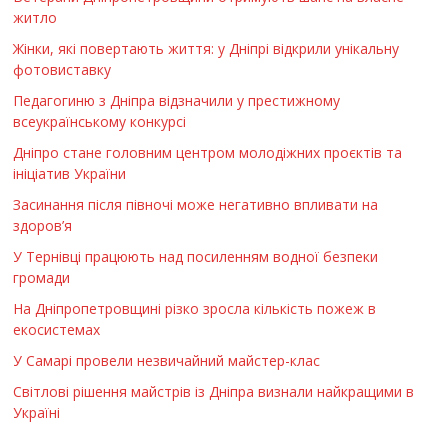
житло
Жінки, які повертають життя: у Дніпрі відкрили унікальну
фотовиставку
Педагогиню з Дніпра відзначили у престижному
всеукраїнському конкурсі
Дніпро стане головним центром молодіжних проєктів та
ініціатив України
Засинання після півночі може негативно впливати на
здоров’я
У Тернівці працюють над посиленням водної безпеки
громади
На Дніпропетровщині різко зросла кількість пожеж в
екосистемах
У Самарі провели незвичайний майстер-клас
Світлові рішення майстрів із Дніпра визнали найкращими в
Україні