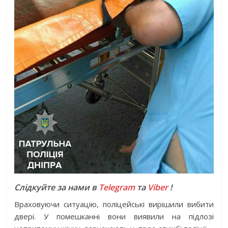
Слідкуйте за нами в
Telegram
та
Viber
!
Враховуючи ситуацію, поліцейські вирішили вибити
двері. У помешканні вони виявили на підлозі