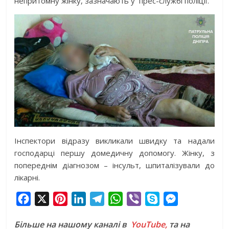
непритомну жінку, зазначають у прес-службі поліції.
Інспектори відразу викликали швидку та надали
господарці першу домедичну допомогу. Жінку, з
попереднім діагнозом – інсульт, шпиталізували до
лікарні.
F
X
P
L
T
W
V
S
M
a
i
i
e
h
i
k
e
Більше на нашому каналі в
YouTube,
та на
c
n
n
l
a
b
y
s