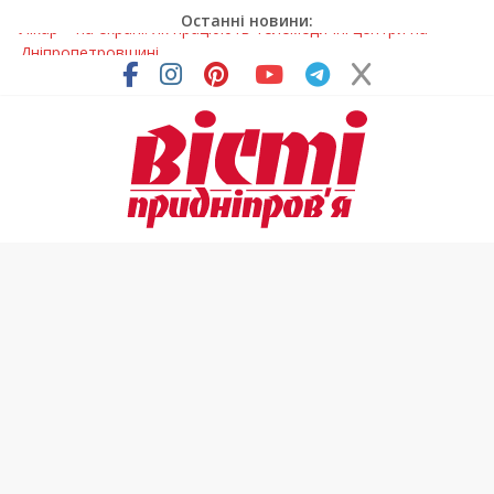
Останні новини:
У Дніпрі триває масштабна підготовка до опалювального
сезону
Пошуки тривають: на Дніпропетровщині досліджують місце
розташування легендарного монастиря (Фото)
Ветерани Дніпропетровщини отримують шанс на власне
житло
Андрій Горинін: “Нехай доля береже тих, хто служить, і всіх
українців!”
Лікар – на екрані: Як працюють телемедичні центри на
Дніпропетровщині