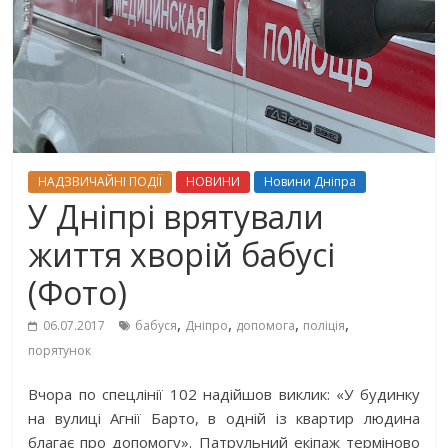
НАДЗВИЧАЙНІ ПОДІЇ
НОВИНИ
Новини Дніпра
У Дніпрі врятували
життя хворій бабусі
(Фото)
,
,
,
,
06.07.2017
бабуся
Дніпро
допомога
поліція
порятунок
Вчора по спецлінії 102 надійшов виклик: «У будинку
на вулиці Агнії Барто, в одній із квартир людина
благає про допомогу». Патрульний екіпаж терміново