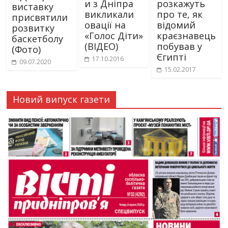
и з Дніпра
розкажуть
виставку
викликали
про те, як
присвятили
овації на
відомий
розвитку
«Голос Діти»
краєзнавець
баскетболу
(ВІДЕО)
побував у
(Фото)
Єгипті
17.10.2016
09.07.2020
15.02.2017
Новий випуск газети