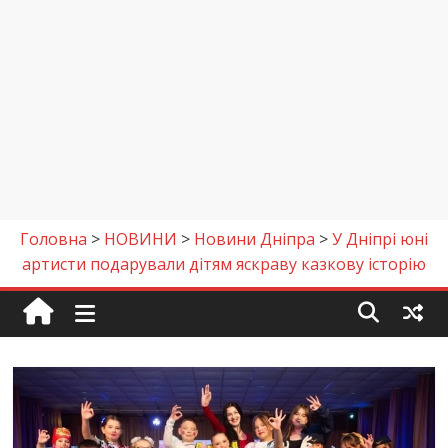
Головна
>
НОВИНИ
>
Новини Дніпра
>
У Дніпрі юні
артисти подарували дітям яскраву казкову історію