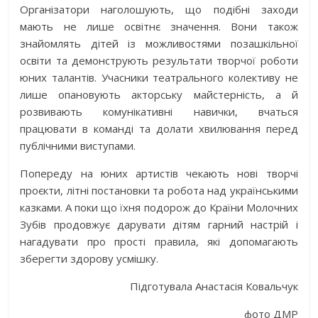
Організатори наголошують, що подібні заходи
мають не лише освітнє значення. Вони також
знайомлять дітей із можливостями позашкільної
освіти та демонструють результати творчої роботи
юних талантів. Учасники театрального колективу не
лише опановують акторську майстерність, а й
розвивають комунікативні навички, вчаться
працювати в команді та долати хвилювання перед
публічними виступами.
Попереду на юних артистів чекають нові творчі
проєкти, літні постановки та робота над українськими
казками. А поки що їхня подорож до Країни Молочних
Зубів продовжує дарувати дітям гарний настрій і
нагадувати про прості правила, які допомагають
зберегти здорову усмішку.
Підготувала Анастасія Ковальчук
фото ДМР