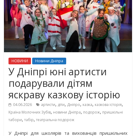
НОВИНИ
Новини Дніпра
У Дніпрі юні артисти
подарували дітям
яскраву казкову історію
,
,
,
,
,
04.06.2026
артисти
діти
Дніпро
казка
казкова історія
,
,
,
Країна Молочних Зубів
новини Дніпра
подорож
пришкільні
,
,
табори
табір
театральна подорож
У Дніпрі для школярів та вихованців пришкільних