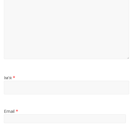
Ім'я
*
Email
*