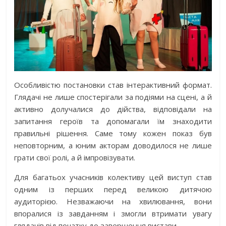
Особливістю постановки став інтерактивний формат.
Глядачі не лише спостерігали за подіями на сцені, а й
активно долучалися до дійства, відповідали на
запитання героїв та допомагали їм знаходити
правильні рішення. Саме тому кожен показ був
неповторним, а юним акторам доводилося не лише
грати свої ролі, а й імпровізувати.
Для багатьох учасників колективу цей виступ став
одним із перших перед великою дитячою
аудиторією. Незважаючи на хвилювання, вони
впоралися із завданням і змогли втримати увагу
глядачів від початку до завершення вистави.