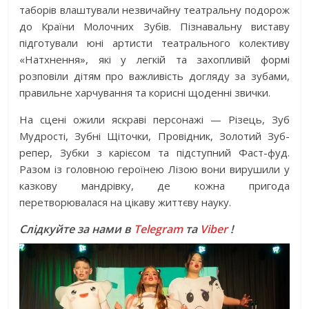
таборів влаштували незвичайну театральну подорож
до Країни Молочних Зубів. Пізнавальну виставу
підготували юні артисти театрального колективу
«Натхнення», які у легкій та захопливій формі
розповіли дітям про важливість догляду за зубами,
правильне харчування та корисні щоденні звички.
На сцені ожили яскраві персонажі — Різець, Зуб
Мудрості, Зубні Щіточки, Провідник, Золотий Зуб-
репер, Зубки з карієсом та підступний Фаст-фуд.
Разом із головною героїнею Лізою вони вирушили у
казкову мандрівку, де кожна пригода
перетворювалася на цікаву життєву науку.
Слідкуйте за нами в
Telegram
та
Viber
!