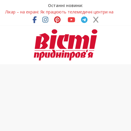
Останні новини:
Лікар – на екрані: Як працюють телемедичні центри на
Дніпропетровщині
У Дніпрі триває масштабна підготовка до опалювального
сезону
Пошуки тривають: на Дніпропетровщині досліджують місце
розташування легендарного монастиря (Фото)
Ветерани Дніпропетровщини отримують шанс на власне
житло
Говорити про воду без паніки: чому важлива правильна
комунікація