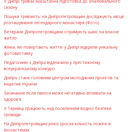
У Дніпрі триває масштабна підготовка до опалювального
сезону
Пошуки тривають: на Дніпропетровщині досліджують місце
розташування легендарного монастиря (Фото)
Ветерани Дніпропетровщини отримують шанс на власне
житло
Жінки, які повертають життя: у Дніпрі відкрили унікальну
фотовиставку
Педагогиню з Дніпра відзначили у престижному
всеукраїнському конкурсі
Дніпро стане головним центром молодіжних проєктів та
ініціатив України
Засинання після півночі може негативно впливати на
здоров’я
У Тернівці працюють над посиленням водної безпеки
громади
На Дніпропетровщині різко зросла кількість пожеж в
екосистемах