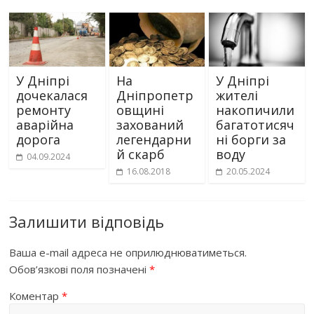
У Дніпрі
На
У Дніпрі
дочекалася
Дніпропетр
жителі
ремонту
овщині
накопичили
аварійна
захований
багатотисяч
дорога
легендарни
ні борги за
й скарб
воду
04.09.2024
16.08.2018
20.05.2024
Залишити відповідь
Ваша e-mail адреса не оприлюднюватиметься.
Обов’язкові поля позначені
*
Коментар
*