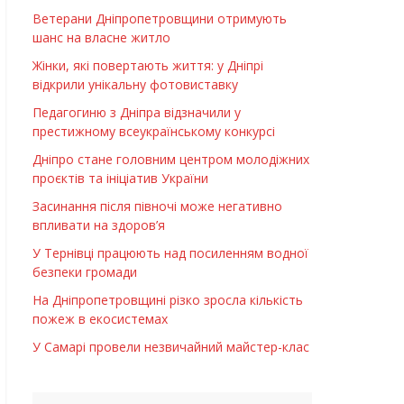
Ветерани Дніпропетровщини отримують
шанс на власне житло
Жінки, які повертають життя: у Дніпрі
відкрили унікальну фотовиставку
Педагогиню з Дніпра відзначили у
престижному всеукраїнському конкурсі
Дніпро стане головним центром молодіжних
проєктів та ініціатив України
Засинання після півночі може негативно
впливати на здоров’я
У Тернівці працюють над посиленням водної
безпеки громади
На Дніпропетровщині різко зросла кількість
пожеж в екосистемах
У Самарі провели незвичайний майстер-клас