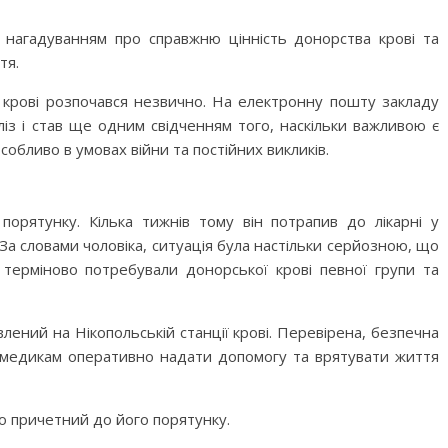
ав нагадуванням про справжню цінність донорства крові та
тя.
я крові розпочався незвично. На електронну пошту закладу
із і став ще одним свідченням того, наскільки важливою є
собливо в умовах війни та постійних викликів.
порятунку. Кілька тижнів тому він потрапив до лікарні у
За словами чоловіка, ситуація була настільки серйозною, що
 терміново потребували донорської крові певної групи та
лений на Нікопольській станції крові. Перевірена, безпечна
 медикам оперативно надати допомогу та врятувати життя
то причетний до його порятунку.