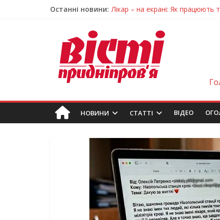
Останні новини:
Лікар – на екрані: Як працюють
У Дніпрі триває масштабна під
Пошуки тривають: на Дніпропет
Ветерани Дніпропетровщини от
Говорити про воду без паніки: 
Го
ВIДЕО
ОГО
НОВИНИ
СТАТТІ