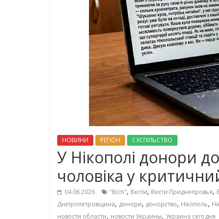
НОВИНИ
РЕГІОН
СУСПІЛЬСТВО
У Нікополі донори д
чоловіка у критичн
,
,
,
04.06.2026
"Вісті"
Вести
Вести Приднепровья
,
,
,
,
Дніпропетровщина
донори
донорство
Нікополь
Ні
,
,
новости области
новости Украины
Украина сегодня