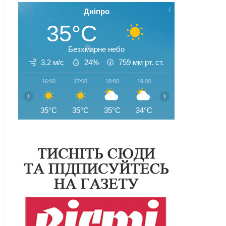
Дніпро
35°C
Безхмарне небо
3.2 м/с
24%
759
мм рт. ст.
16:00
17:00
18:00
19:00
20:00
21:00
‹
›
35°C
35°C
35°C
34°C
32°C
31°C