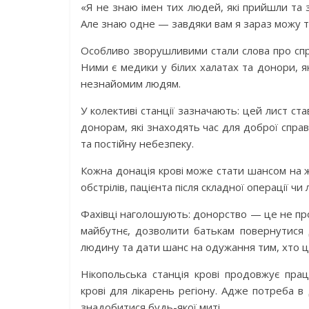
«Я не знаю імен тих людей, які прийшли та зда
Але знаю одне — завдяки вам я зараз можу т
Особливо зворушливими стали слова про справ
Ними є медики у білих халатах та донори, я
незнайомим людям.
У колективі станції зазначають: цей лист с
донорам, які знаходять час для доброї справ
та постійну небезпеку.
Кожна донація крові може стати шансом на ж
обстрілів, пацієнта після складної операції ч
Фахівці наголошують: донорство — це не пр
майбутнє, дозволити батькам повернутися 
людину та дати шанс на одужання тим, хто ц
Нікопольська станція крові продовжує пра
крові для лікарень регіону. Адже потреба в
знадобитися будь-якої миті.