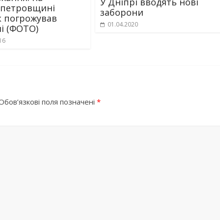
У Дніпрі вводять нові
опетровщині
заборони
к погрожував
01.04.2020
і (ФОТО)
16
Обов’язкові поля позначені
*