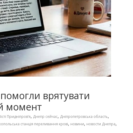
опомогли врятувати
ий момент
,
,
,
Вісті Придніпровʼя
Днепр сейчас
Дніпропетровська область
,
,
,
копольська станція переливання крові
новини
новости Днепра