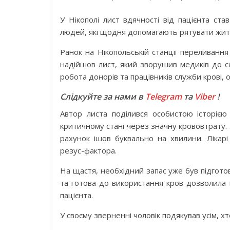
У Нікополі лист вдячності від пацієнта ст
людей, які щодня допомагають рятувати жит
Ранок на Нікопольській станції переливанн
надійшов лист, який зворушив медиків до сл
робота донорів та працівників служби крові, о
Слідкуйте за нами в
Telegram
та
Viber
!
Автор листа поділився особистою історією 
критичному стані через значну крововтрату. 
рахунок ішов буквально на хвилини. Лікарі
резус-фактора.
На щастя, необхідний запас уже був підготов
та готова до використання кров дозволила
пацієнта.
У своєму зверненні чоловік подякував усім, х