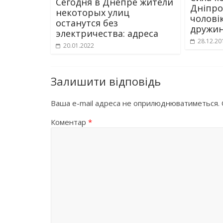
Сегодня в Днепре жители
Дніпр
некоторых улиц
чолові
останутся без
дружин
электричества: адреса
28.12.20
20.01.2022
Залишити відповідь
Ваша e-mail адреса не оприлюднюватиметься.
Коментар
*