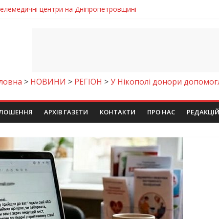
 телемедичні центри на Дніпропетровщині
готовка до опалювального сезону
ровщині досліджують місце розташування легендарного монасти
римують шанс на власне житло
чому важлива правильна комунікація
ловна
>
НОВИНИ
>
РЕГІОН
>
У Нікополі донори допомог
ЛОШЕННЯ
АРХІВ ГАЗЕТИ
КОНТАКТИ
ПРО НАС
РЕДАКЦІ