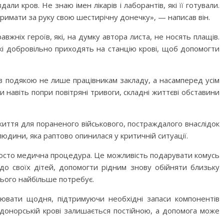
ли кров. Не знаю імен лікарів і лаборантів, які її готували.
римати за руку свою шестирічну донечку», — написав він.
жніх героїв, які, на думку автора листа, не носять плащів.
кі добровільно приходять на станцію крові, щоб допомогти
тав подякою не лише працівникам закладу, а насамперед усім
и навіть попри повітряні тривоги, складні життєві обставини
иття для пораненого військового, постраждалого внаслідок
и людини, яка раптово опинилася у критичній ситуації.
осто медична процедура. Це можливість подарувати комусь
до своїх дітей, допомогти рідним знову обійняти близьку
ього найбільше потребує.
цювати щодня, підтримуючи необхідні запаси компонентів
 донорській крові залишається постійною, а допомога може