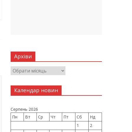
Архіви
Календар новин
Серпень 2026
Пн
Вт
Ср
Чт
Пт
Сб
Нд
1
2