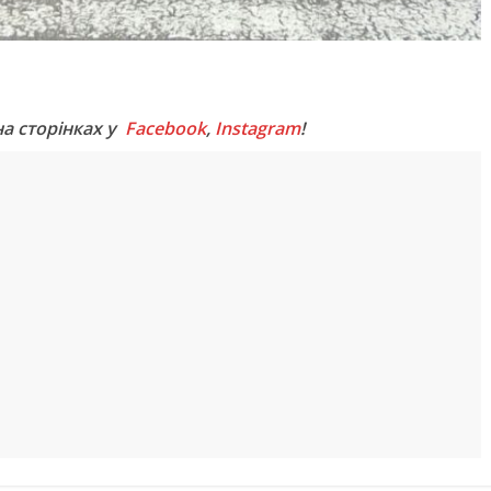
M
на сторінках у
Facebook
,
Instagram
!