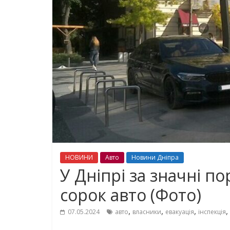
НОВИНИ
Авто
Новини Дніпра
У Дніпрі за значні 
сорок авто (Фото)
,
,
,
,
07.05.2024
авто
власники
евакуація
інспекція