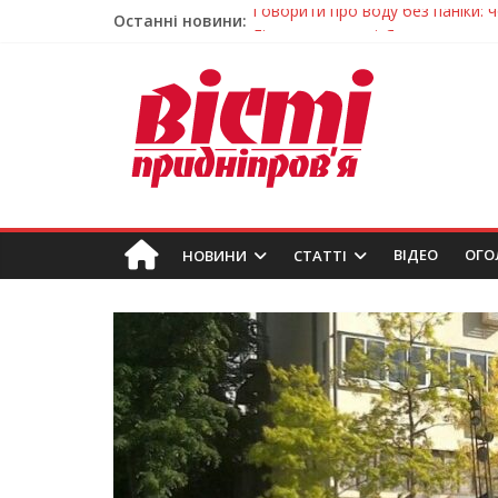
Останні новини:
Лікар – на екрані: Як працюють
У Дніпрі триває масштабна під
Пошуки тривають: на Дніпропет
Ветерани Дніпропетровщини от
Говорити про воду без паніки: 
ВIДЕО
ОГО
НОВИНИ
СТАТТІ