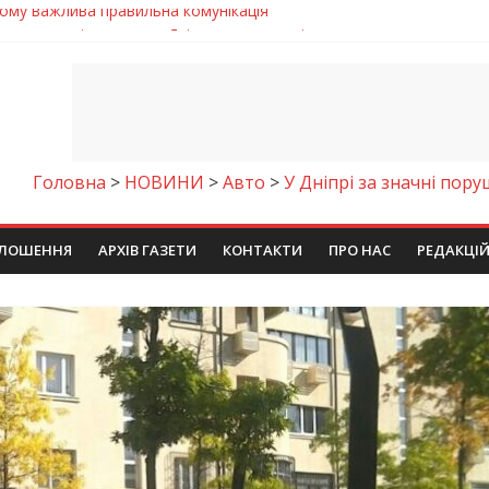
 телемедичні центри на Дніпропетровщині
готовка до опалювального сезону
ровщині досліджують місце розташування легендарного монасти
римують шанс на власне житло
чому важлива правильна комунікація
Головна
>
НОВИНИ
>
Авто
>
У Дніпрі за значні пор
ЛОШЕННЯ
АРХІВ ГАЗЕТИ
КОНТАКТИ
ПРО НАС
РЕДАКЦІ