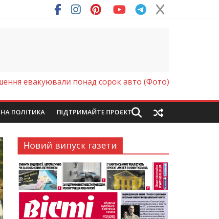
ря (Фото)
ушення евакуювали понад сорок авто (Фото)
ЙНА ПОЛІТИКА
ПІДТРИМАЙТЕ ПРОЄКТ
Новий випуск газети