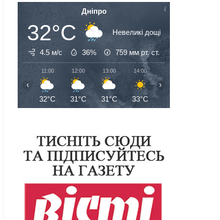
Дніпро
32°C
Невеликі дощі
4.5 м/с
36%
759
мм рт. ст.
11:00
12:00
13:00
14:00
15:00
16:00
‹
›
32°C
31°C
31°C
33°C
33°C
33°C