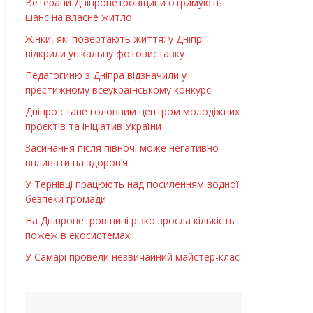
Ветерани Дніпропетровщини отримують
шанс на власне житло
Жінки, які повертають життя: у Дніпрі
відкрили унікальну фотовиставку
Педагогиню з Дніпра відзначили у
престижному всеукраїнському конкурсі
Дніпро стане головним центром молодіжних
проєктів та ініціатив України
Засинання після півночі може негативно
впливати на здоров’я
У Тернівці працюють над посиленням водної
безпеки громади
На Дніпропетровщині різко зросла кількість
пожеж в екосистемах
У Самарі провели незвичайний майстер-клас