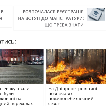
 В
РОЗПОЧАЛАСЯ РЕЄСТРАЦІЯ
Я
НА ВСТУП ДО МАГІСТРАТУРИ:
ЩО ТРЕБА ЗНАТИ
тись:
рі евакуювали
На Дніпропетровщині
кі були
розпочався
ковані на
пожежонебезпечний
дний переходах
сезон