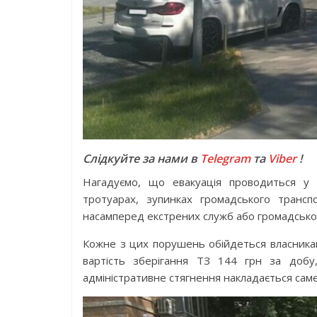
Слідкуйте за нами в
Telegram
та
Viber
!
Нагадуємо, що евакуація проводиться у р
тротуарах, зупинках громадського трансп
насамперед екстрених служб або громадсько
Кожне з цих порушень обійдеться власникам 
вартість зберігання ТЗ 144 грн за доб
адміністративне стягнення накладається саме 