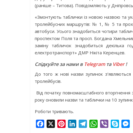
(раніше – Титова). Повідомляють у Дніпровські
«Змонтують таблички із новою назвою та ука
тролейбусних маршрутів: № 1, № 5 та про
автобуси. Усього знадобиться чотири таблич
проспектом Поля та просп. Богдана Хмельниць
заміну табличок знадобиться декілька г
електротранспорт» ДМР Нікіта Керенцев.
Слідкуйте за нами в
Telegram
та
Viber
!
До того ж нові назви зупинок з’являються 
тролейбусів.
Від початку повномасштабного вторгнення за
року оновили назви та таблички на 10 зупинк
Роботи тривають.
F
X
P
L
T
W
V
S
a
i
i
e
h
i
k
e