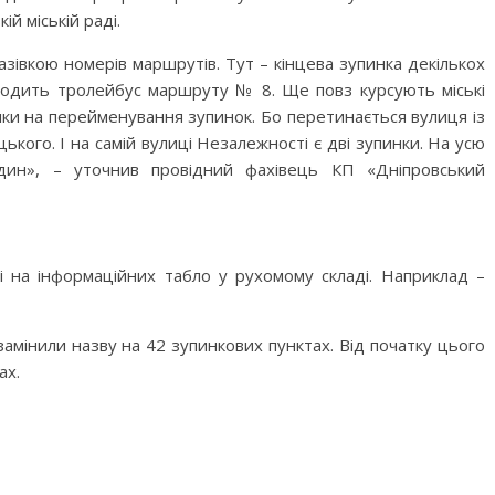
й міській раді.
зівкою номерів маршрутів. Тут – кінцева зупинка декількох
ходить тролейбус маршруту № 8. Ще повз курсують міські
ки на перейменування зупинок. Бо перетинається вулиця із
кого. І на самій вулиці Незалежності є дві зупинки. На усю
один», – уточнив провідний фахівець КП «Дніпровський
і на інформаційних табло у рухомому складі. Наприклад –
мінили назву на 42 зупинкових пунктах. Від початку цього
ах.
M