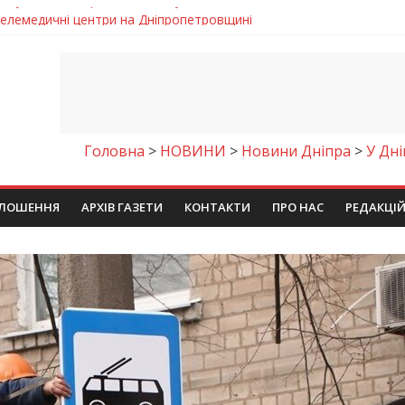
 телемедичні центри на Дніпропетровщині
готовка до опалювального сезону
ровщині досліджують місце розташування легендарного монасти
римують шанс на власне житло
чому важлива правильна комунікація
Головна
>
НОВИНИ
>
Новини Дніпра
>
У Дн
ЛОШЕННЯ
АРХІВ ГАЗЕТИ
КОНТАКТИ
ПРО НАС
РЕДАКЦІ