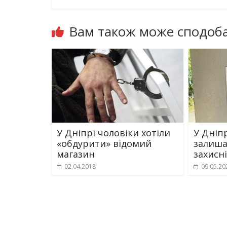
Вам також може сподоба
У Дніпрі чоловіки хотіли
У Дніп
«обдурити» відомий
залиша
магазин
захисн
02.04.2018
09.05.20