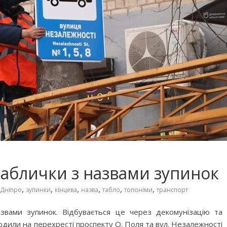
таблички з назвами зупинок
,
,
,
,
,
,
Дніпро
зупинки
кінцева
назва
табло
топоніми
транспорт
азвами зупинок. Відбувається це через декомунізацію та
одили на перехресті проспекту О. Поля та вул. Незалежності