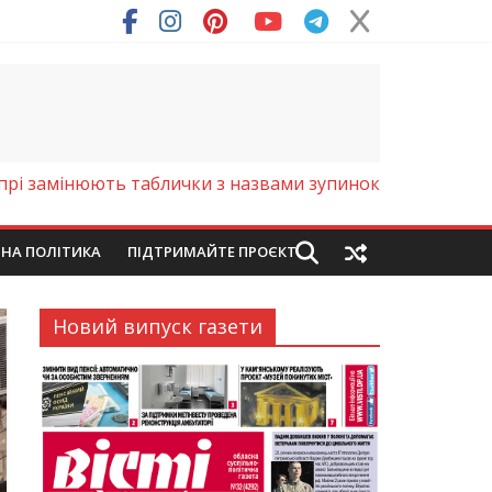
ря (Фото)
іпрі замінюють таблички з назвами зупинок
ЙНА ПОЛІТИКА
ПІДТРИМАЙТЕ ПРОЄКТ
Новий випуск газети