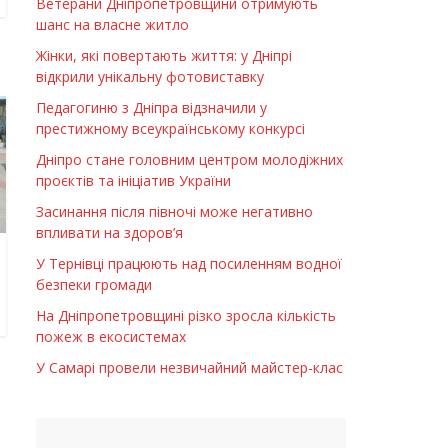
Ветерани Дніпропетровщини отримують
шанс на власне житло
Жінки, які повертають життя: у Дніпрі
відкрили унікальну фотовиставку
Педагогиню з Дніпра відзначили у
престижному всеукраїнському конкурсі
Дніпро стане головним центром молодіжних
проєктів та ініціатив України
Засинання після півночі може негативно
впливати на здоров’я
У Тернівці працюють над посиленням водної
безпеки громади
На Дніпропетровщині різко зросла кількість
пожеж в екосистемах
У Самарі провели незвичайний майстер-клас