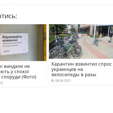
тись:
Карантин взвинтил спрос
рі вандали не
украинцев на
ють у спокої
велосипеды в разы
і споруди (Фото)
08.04.2021
24