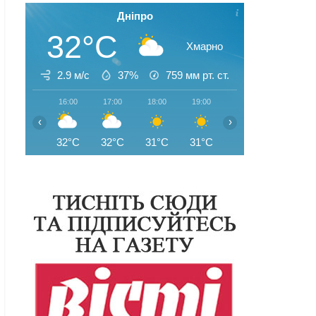
Дніпро
32°C
Хмарно
2.9 м/с
37%
759
мм рт. ст.
16:00
17:00
18:00
19:00
20:00
21:00
‹
›
32°C
32°C
31°C
31°C
29°C
28°C