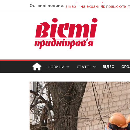
Останні новини:
Лікар – на екрані: Як працюють
У Дніпрі триває масштабна під
Пошуки тривають: на Дніпропет
Ветерани Дніпропетровщини от
Говорити про воду без паніки: 
ВIДЕО
ОГО
НОВИНИ
СТАТТІ