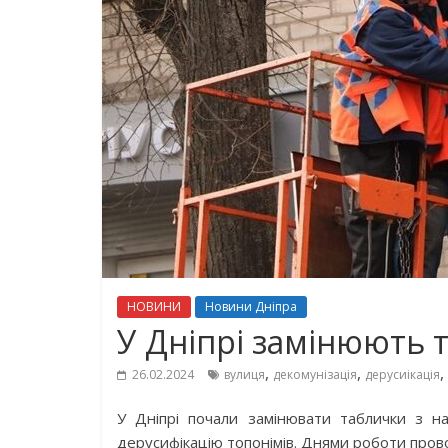
НОВИНИ
Новини Дніпра
У Дніпрі замінюють 
,
,
,
26.02.2024
вулиця
декомунізація
дерусиікація
У Дніпрі почали замінювати таблички з н
дерусифікацію топонімів. Днями роботи пров