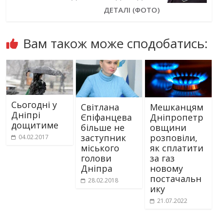
ДЕТАЛІ (ФОТО)
Вам також може сподобатись:
Сьогодні у
Світлана
Мешканцям
Дніпрі
Єпіфанцева
Дніпропетр
дощитиме
більше не
овщини
заступник
розповіли,
04.02.2017
міського
як сплатити
голови
за газ
Дніпра
новому
постачальн
28.02.2018
ику
21.07.2022