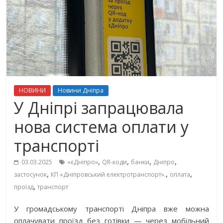
НОВИНИ
Новини Дніпра
У Дніпрі запрацювала
нова система оплати у
транспорті
,
,
,
,
03.03.2025
«єДніпро»
QR-коди
банки
Дніпро
,
,
,
застосунок
КП «Дніпровський електротранспорт».
оплата
,
проїзд
транспорт
У громадському транспорті Дніпра вже можна
оплачувати проїзд без готівки — через мобільний