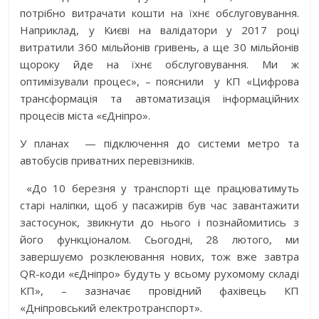
потрібно витрачати кошти на їхнє обслуговування.
Наприклад, у Києві на валідатори у 2017 році
витратили 360 мільйонів гривень, а ще 30 мільйонів
щороку йде на їхнє обслуговування. Ми ж
оптимізували процес», – пояснили у КП «Цифрова
трансформація та автоматизація інформаційних
процесів міста «єДніпро».
У планах — підключення до системи метро та
автобусів приватних перевізників.
«До 10 березня у транспорті ще працюватимуть
старі наліпки, щоб у пасажирів був час завантажити
застосунок, звикнути до нього і познайомитись з
його функціоналом. Сьогодні, 28 лютого, ми
завершуємо розклеювання нових, тож вже завтра
QR-коди «єДніпро» будуть у всьому рухомому складі
КП», – зазначає провідний фахівець КП
«Дніпровський електротранспорт».