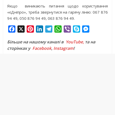
Якщо виникають питання щодо користування
«єДніпро», треба звернутися на гарячу лінію: 067 876
94 49, 050 876 94 49, 063 876 94 49.
F
X
P
L
T
W
V
S
M
a
i
i
e
h
i
k
e
Більше на нашому каналі в
YouTube,
та на
c
n
n
l
a
b
y
s
сторінках у
Facebook
,
Instagram
!
e
t
k
e
t
e
p
s
b
e
e
g
s
r
e
e
o
r
d
r
A
n
o
e
I
a
p
g
k
s
n
m
p
e
t
r