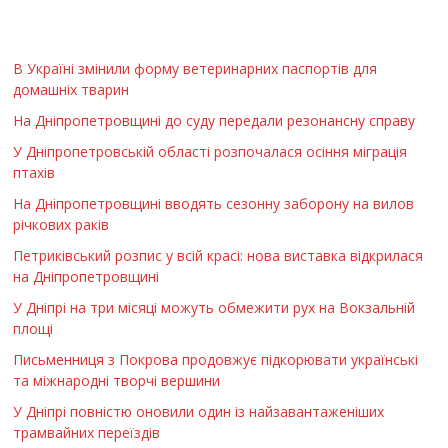
В Україні змінили форму ветеринарних паспортів для
домашніх тварин
На Дніпропетровщині до суду передали резонансну справу
У Дніпропетровській області розпочалася осіння міграція
птахів
На Дніпропетровщині вводять сезонну заборону на вилов
річкових раків
Петриківський розпис у всій красі: нова виставка відкрилася
на Дніпропетровщині
У Дніпрі на три місяці можуть обмежити рух на Вокзальній
площі
Письменниця з Покрова продовжує підкорювати українські
та міжнародні творчі вершини
У Дніпрі повністю оновили один із найзавантаженіших
трамвайних переїздів