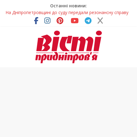
Останні новини:
На Дніпропетровщині до суду передали резонансну справу
У Дніпропетровській області розпочалася осіння міграція
птахів
На Дніпропетровщині вводять сезонну заборону на вилов
річкових раків
Петриківський розпис у всій красі: нова виставка відкрилася
на Дніпропетровщині
В Україні змінили форму ветеринарних паспортів для
домашніх тварин