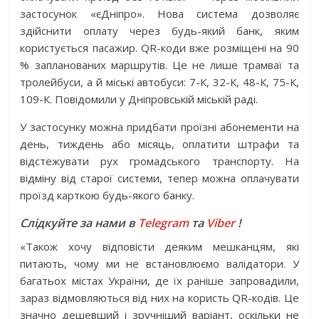
застосунок «єДніпро». Нова система дозволяє
здійснити оплату через будь-який банк, яким
користується пасажир. QR-коди вже розміщені на 90
% запланованих маршрутів. Це не лише трамваї та
тролейбуси, а й міські автобуси: 7-К, 32-К, 48-К, 75-К,
109-К. Повідомили у Дніпровській міській раді.
У застосунку можна придбати проїзні абонементи на
день, тиждень або місяць, оплатити штрафи та
відстежувати рух громадського транспорту. На
відміну від старої системи, тепер можна оплачувати
проїзд карткою будь-якого банку.
Слідкуйте за нами в
Telegram
та
Viber
!
«Також хочу відповісти деяким мешканцям, які
питають, чому ми не встановлюємо валідатори. У
багатьох містах України, де їх раніше запровадили,
зараз відмовляються від них на користь QR-кодів. Це
значно дешевший і зручніший варіант, оскільки не