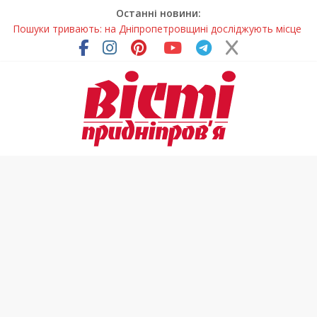
Останні новини:
Пошуки тривають: на Дніпропетровщині досліджують місце
розташування легендарного монастиря (Фото)
Ветерани Дніпропетровщини отримують шанс на власне
житло
Андрій Горинін: “Нехай доля береже тих, хто служить, і всіх
українців!”
Жінки, які повертають життя: у Дніпрі відкрили унікальну
фотовиставку
У Дніпрі триває масштабна підготовка до опалювального
сезону