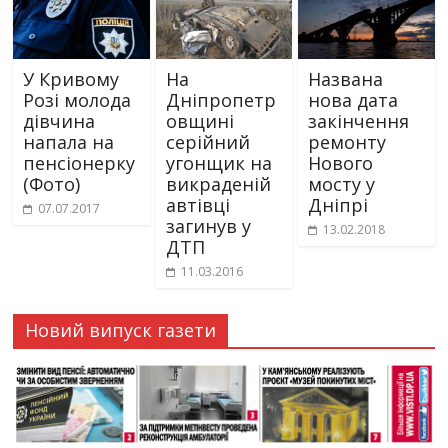
У Кривому
На
Названа
Розі молода
Дніпропетр
нова дата
дівчина
овщині
закінчення
напала на
серійний
ремонту
пенсіонерку
угонщик на
Нового
(Фото)
викраденій
мосту у
автівці
Дніпрі
07.07.2017
загинув у
13.02.2018
ДТП
11.03.2016
Новий випуск газети