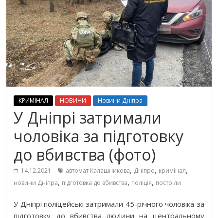
КРИМІНАЛ
НОВИНИ
Новини Дніпра
У Дніпрі затримали
чоловіка за підготовку
до вбивства (фото)
,
,
,
14.12.2021
автомат Калашникова
Дніпро
кримінал
,
,
,
новини Дніпра
підготовка до вбивства
поліція
постріли
У Дніпрі поліцейські затримали 45-річного чоловіка за
підготовку до вбивства людини на центральному