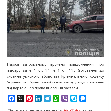
Наразі затриманому вручено повідомлення про
підозру за ч. 1 ст. 14, ч. 1 ст. 115 (готування до
скоєння умисного вбивства) Кримінального кодексу
України та обрано запобіжний захід у виді тримання
під вартою без права внесення застави.
F
X
P
L
T
W
V
S
M
a
i
i
e
h
i
k
e
Більше на нашому каналі в
YouTube,
та на