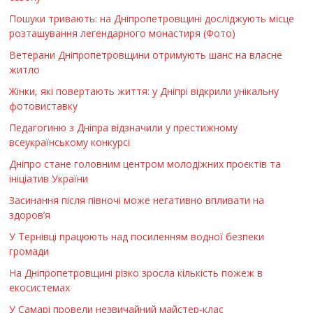
Пошуки тривають: на Дніпропетровщині досліджують місце
розташування легендарного монастиря (Фото)
Ветерани Дніпропетровщини отримують шанс на власне
житло
Жінки, які повертають життя: у Дніпрі відкрили унікальну
фотовиставку
Педагогиню з Дніпра відзначили у престижному
всеукраїнському конкурсі
Дніпро стане головним центром молодіжних проєктів та
ініціатив України
Засинання після півночі може негативно впливати на
здоров’я
У Тернівці працюють над посиленням водної безпеки
громади
На Дніпропетровщині різко зросла кількість пожеж в
екосистемах
У Самарі провели незвичайний майстер-клас