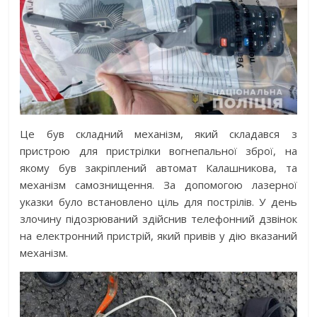
Це був складний механізм, який складався з
пристрою для пристрілки вогнепальної зброї, на
якому був закріплений автомат Калашникова, та
механізм самознищення. За допомогою лазерної
указки було встановлено ціль для пострілів. У день
злочину підозрюваний здійснив телефонний дзвінок
на електронний пристрій, який привів у дію вказаний
механізм.