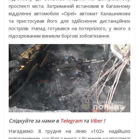
проспекті міста. Затриманий встановив в багажному
відділенні автомобіля «Opel» автомат Калашникова
та пристосував його для здійснення дистанційних
пострілів. Напад готувався на потерпілого, у якого з
підозрюваним виникли боргові зобов’язання.
Слідкуйте за нами в
Telegram
та
Viber
!
Нагадаємо: 8 грудня на лінію «102» надійшло
повідомлення, що біля одного з будинків на проспекті