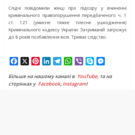
Слідчі повідомили жінці про підозру у вчиненні
кримінального правопорушення передбаченого ч. 1
ст. 121 (умисне тяжке тілесне ушкодження)
Кримінального кодексу України. Затриманій загрожує
до 8 років позбавлення волі. Триває слідство.
F
X
P
L
T
W
V
S
M
a
i
i
e
h
i
k
e
Більше на нашому каналі в
YouTube,
та на
c
n
n
l
a
b
y
s
сторінках у
Facebook
,
Instagram
!
e
t
k
e
t
e
p
s
b
e
e
g
s
r
e
e
o
r
d
r
A
n
o
e
I
a
p
g
k
s
n
m
p
e
t
r