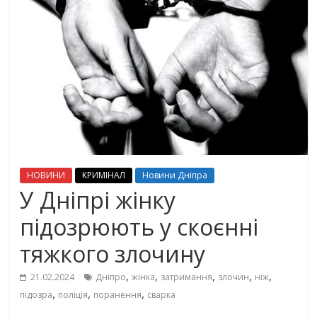
НОВИНИ
КРИМІНАЛ
Новини Дніпра
У Дніпрі жінку
підозрюють у скоєнні
тяжкого злочину
,
,
,
,
,
21.02.2024
Дніпро
жінка
затримання
злочин
ніж
,
,
,
підозра
поліція
поранення
сварка