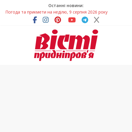
Останні новини:
Говорити про воду без паніки: чому важлива правильна
комунікація
Лікар – на екрані: Як працюють телемедичні центри на
Дніпропетровщині
У Дніпрі триває масштабна підготовка до опалювального
сезону
Пошуки тривають: на Дніпропетровщині досліджують місце
розташування легендарного монастиря (Фото)
Погода та прикмети на неділю, 9 серпня 2026 року