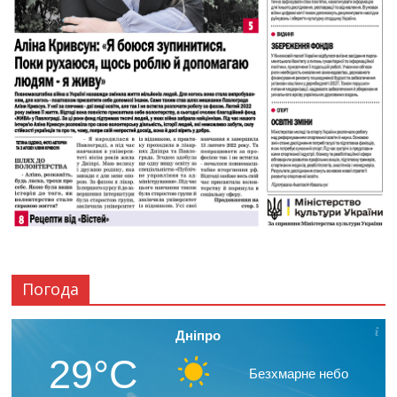
Погода
Дніпро
29°C
Безхмарне небо