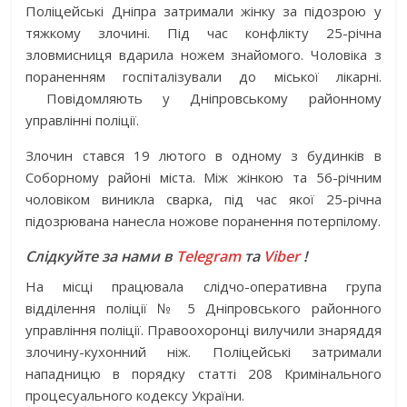
Поліцейські Дніпра затримали жінку за підозрою у
тяжкому злочині. Під час конфлікту 25-річна
зловмисниця вдарила ножем знайомого. Чоловіка з
пораненням госпіталізували до міської лікарні.
Повідомляють у Дніпровському районному
управлінні поліції.
Злочин стався 19 лютого в одному з будинків в
Соборному районі міста. Між жінкою та 56-річним
чоловіком виникла сварка, під час якої 25-річна
підозрювана нанесла ножове поранення потерпілому.
Слідкуйте за нами в
Telegram
та
Viber
!
На місці працювала слідчо-оперативна група
відділення поліції № 5 Дніпровського районного
управління поліції. Правоохоронці вилучили знаряддя
злочину-кухонний ніж. Поліцейські затримали
нападницю в порядку статті 208 Кримінального
процесуального кодексу України.