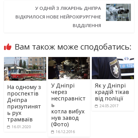
У ОДНІЙ З ЛІКАРЕНЬ ДНІПРА
ВІДКРИЛОСЯ НОВЕ НЕЙРОХІРУРГІЧНЕ
ВІДДІЛЕННЯ
Вам також може сподобатись:
У Дніпрі
Як у Дніпрі
На одному з
через
крадій тікав
проспектів
несправніст
від поліції
Дніпра
ь
призупинят
24.05.2017
котла вибух
ь рух
нув завод
трамваїв
(Фото)
16.01.2020
16.12.2016