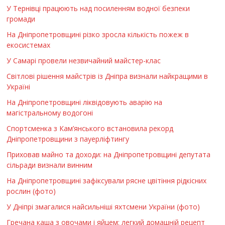
У Тернівці працюють над посиленням водної безпеки
громади
На Дніпропетровщині різко зросла кількість пожеж в
екосистемах
У Самарі провели незвичайний майстер-клас
Світлові рішення майстрів із Дніпра визнали найкращими в
Україні
На Дніпропетровщині ліквідовують аварію на
магістральному водогоні
Спортсменка з Кам’янського встановила рекорд
Дніпропетровщини з пауерліфтингу
Приховав майно та доходи: на Дніпропетровщині депутата
сільради визнали винним
На Дніпропетровщині зафіксували рясне цвітіння рідкісних
рослин (фото)
У Дніпрі змагалися найсильніші яхтсмени України (фото)
Гречана каша з овочами і яйцем: легкий домашній рецепт