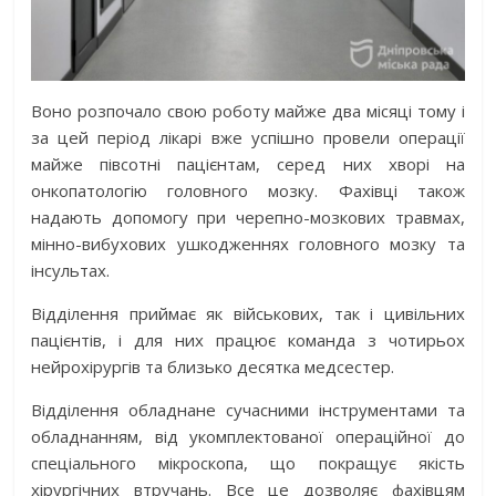
Воно розпочало свою роботу майже два місяці тому і
за цей період лікарі вже успішно провели операції
майже півсотні пацієнтам, серед них хворі на
онкопатологію головного мозку. Фахівці також
надають допомогу при черепно-мозкових травмах,
мінно-вибухових ушкодженнях головного мозку та
інсультах.
Відділення приймає як військових, так і цивільних
пацієнтів, і для них працює команда з чотирьох
нейрохірургів та близько десятка медсестер.
Відділення обладнане сучасними інструментами та
обладнанням, від укомплектованої операційної до
спеціального мікроскопа, що покращує якість
хірургічних втручань. Все це дозволяє фахівцям