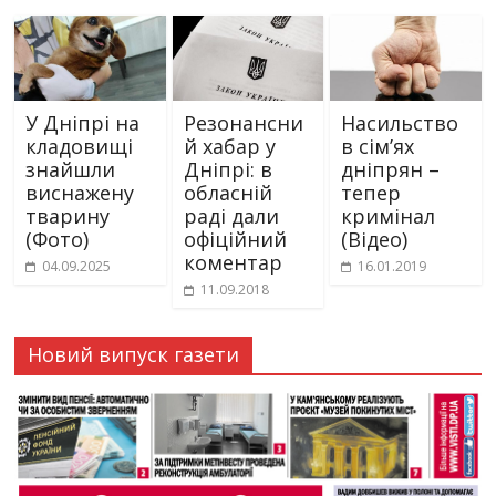
У Дніпрі на
Резонансни
Насильство
кладовищі
й хабар у
в сім’ях
знайшли
Дніпрі: в
дніпрян –
виснажену
обласній
тепер
тварину
раді дали
кримінал
(Фото)
офіційний
(Відео)
коментар
04.09.2025
16.01.2019
11.09.2018
Новий випуск газети