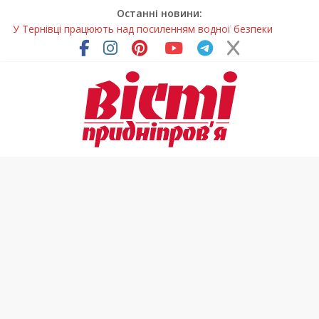
Останні новини:
У Тернівці працюють над посиленням водної безпеки
громади
На Дніпропетровщині різко зросла кількість пожеж в
екосистемах
У Самарі провели незвичайний майстер-клас
Світлові рішення майстрів із Дніпра визнали найкращими в
Україні
Засинання після півночі може негативно впливати на
здоров’я