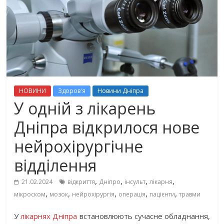
НОВИНИ
Здоров'я
Новини Дніпра
У одній з лікарень
Дніпра відкрилося нове
нейрохірургічне
відділення
,
,
,
,
21.02.2024
відкриття
Дніпро
інсульт
лікарня
,
,
,
,
,
мікроском
мозок
нейрохірургія
операція
пацієнти
травми
У
лікарнях Дніпра
встановлюють сучасне обладнання,