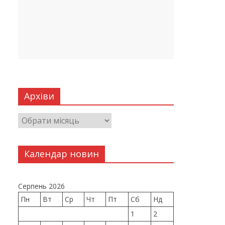
Архіви
Календар новин
Серпень 2026
Пн
Вт
Ср
Чт
Пт
Сб
Нд
1
2