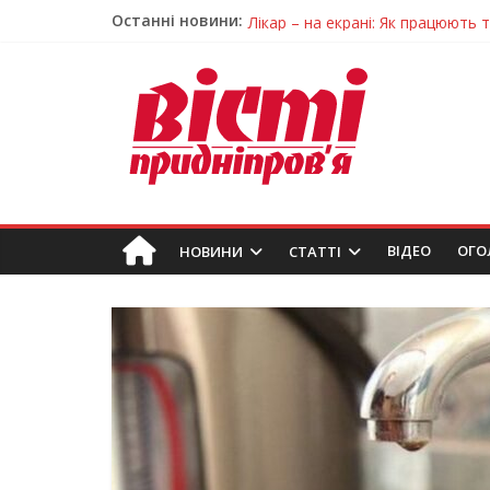
Останні новини:
Лікар – на екрані: Як працюють
У Дніпрі триває масштабна під
Пошуки тривають: на Дніпропет
Ветерани Дніпропетровщини от
Говорити про воду без паніки: 
ВIДЕО
ОГО
НОВИНИ
СТАТТІ