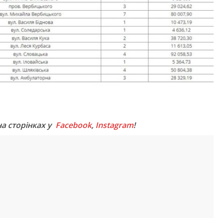
M
на сторінках у
Facebook
,
Instagram
!