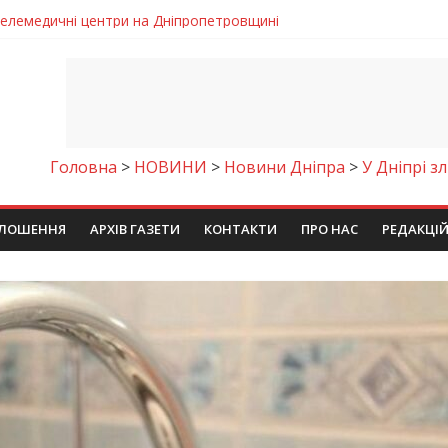
 телемедичні центри на Дніпропетровщині
готовка до опалювального сезону
ровщині досліджують місце розташування легендарного монасти
римують шанс на власне житло
чому важлива правильна комунікація
Головна
>
НОВИНИ
>
Новини Дніпра
>
У Дніпрі з
ЛОШЕННЯ
АРХІВ ГАЗЕТИ
КОНТАКТИ
ПРО НАС
РЕДАКЦІ