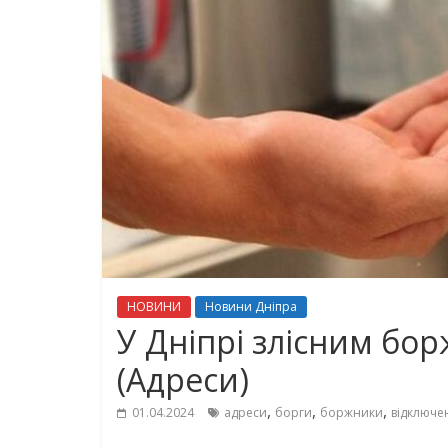
НОВИНИ
Новини Дніпра
У Дніпрі злісним бо
(Адреси)
,
,
,
01.04.2024
адреси
борги
боржники
відключе