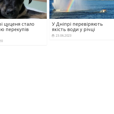
рі цуценя стало
У Дніпрі перевіряють
ю перекупів
якість води у річці
23.06.2023
20