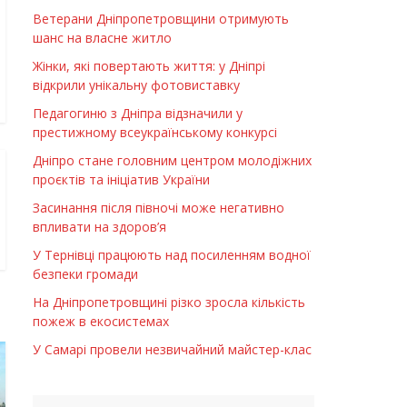
Ветерани Дніпропетровщини отримують
шанс на власне житло
Жінки, які повертають життя: у Дніпрі
відкрили унікальну фотовиставку
Педагогиню з Дніпра відзначили у
престижному всеукраїнському конкурсі
Дніпро стане головним центром молодіжних
проєктів та ініціатив України
Засинання після півночі може негативно
впливати на здоров’я
У Тернівці працюють над посиленням водної
безпеки громади
На Дніпропетровщині різко зросла кількість
пожеж в екосистемах
У Самарі провели незвичайний майстер-клас