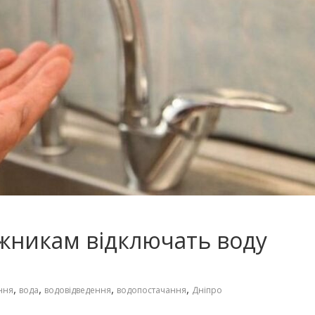
ржникам відключать воду
,
,
,
,
ння
вода
водовідведення
водопостачання
Дніпро