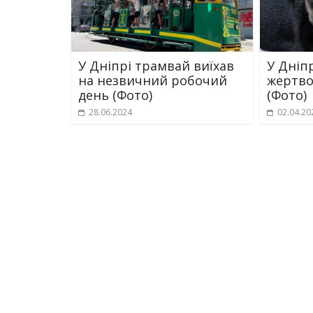
У Дніпрі трамвай виїхав
У Дніп
на незвичний робочий
жертво
день (Фото)
(Фото)
28.06.2024
02.04.20