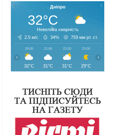
Дніпро
32°C
Невелика хмарність
2.5 м/с
34%
759
мм рт. ст.
20:00
21:00
22:00
23:00
00:00
01:00
‹
›
32°C
31°C
31°C
29°C
29°C
28°C