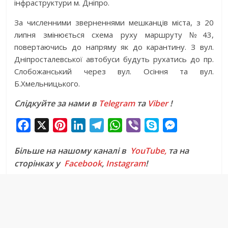
інфраструктури м. Дніпро.
За численними зверненнями мешканців міста, з 20
липня змінюється схема руху маршруту №43,
повертаючись до напряму як до карантину. З вул.
Дніпросталевської автобуси будуть рухатись до пр.
Слобожанський через вул. Осіння та вул.
Б.Хмельницького.
Слідкуйте за нами в
Telegram
та
Viber
!
F
X
P
L
T
W
V
S
M
a
i
i
e
h
i
k
e
Більше на нашому каналі в
YouTube,
та на
c
n
n
l
a
b
y
s
сторінках у
Facebook
,
Instagram
!
e
t
k
e
t
e
p
s
b
e
e
g
s
r
e
e
o
r
d
r
A
n
o
e
I
a
p
g
k
s
n
m
p
e