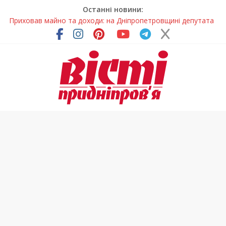
Останні новини:
Приховав майно та доходи: на Дніпропетровщині депутата
сільради визнали винним
На Дніпропетровщині зафіксували рясне цвітіння рідкісних
рослин (фото)
У Дніпрі змагалися найсильніші яхтсмени України (фото)
Гречана каша з овочами і яйцем: легкий домашній рецепт
Спортсменка з Кам’янського встановила рекорд
Дніпропетровщини з пауерліфтингу