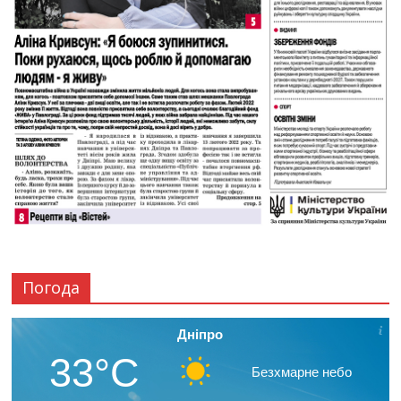
Погода
Дніпро
33°C
Безхмарне небо