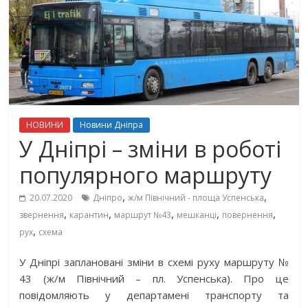
НОВИНИ
Новини Дніпра
У Дніпрі – зміни в роботі
популярного маршруту
,
,
20.07.2020
Дніпро
ж/м Північний - площа Успенська
,
,
,
,
,
звернення
карантин
маршрут №43
мешканці
повернення
,
рух
схема
У Дніпрі заплановані зміни в схемі руху маршруту №
43 (ж/м Північний – пл. Успенська). Про це
повідомляють у департамені транспорту та