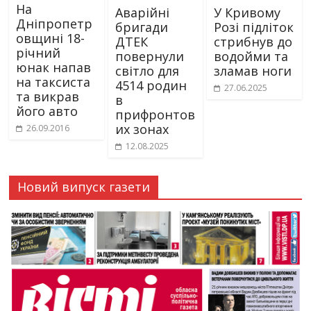
На
Аварійні
У Кривому
Дніпропетр
бригади
Розі підліток
овщині 18-
ДТЕК
стрибнув до
річний
повернули
водойми та
юнак напав
світло для
зламав ноги
на таксиста
4514 родин
27.06.2025
та викрав
в
його авто
прифронтов
их зонах
26.09.2016
12.08.2025
Новий випуск газети