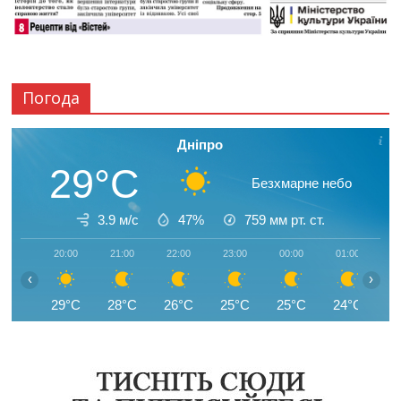
Погода
Дніпро
29°C
Безхмарне небо
3.9 м/с
47%
759
мм рт. ст.
20:00
21:00
22:00
23:00
00:00
01:00
0
‹
›
29°C
28°C
26°C
25°C
25°C
24°C
2