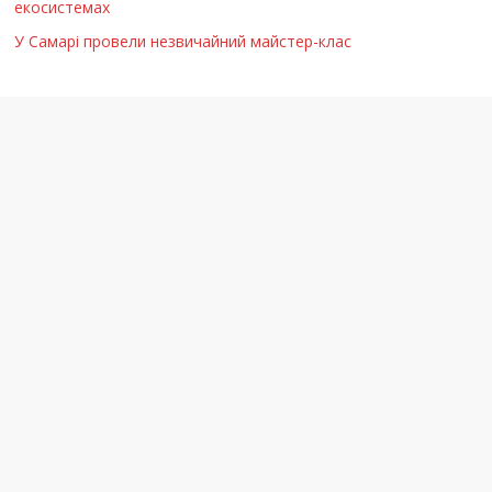
екосистемах
У Самарі провели незвичайний майстер-клас