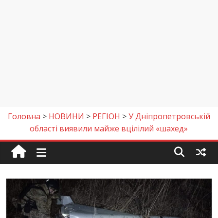
Головна
>
НОВИНИ
>
РЕГІОН
>
У Дніпропетровській
області виявили майже вцілілий «шахед»