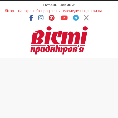
Останні новини:
Лікар – на екрані: Як працюють телемедичні центри на
Дніпропетровщині
У Дніпрі триває масштабна підготовка до опалювального
сезону
Пошуки тривають: на Дніпропетровщині досліджують місце
розташування легендарного монастиря (Фото)
Ветерани Дніпропетровщини отримують шанс на власне
житло
Говорити про воду без паніки: чому важлива правильна
комунікація