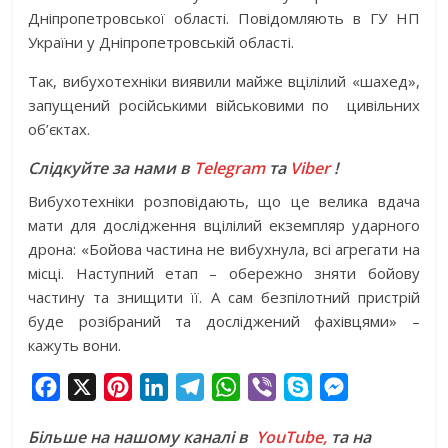
Дніпропетровської області. Повідомляють в ГУ НП
України у Дніпропетровській області.
Так, вибухотехніки виявили майже вцілілий «шахед»,
запущений російськими військовими по цивільних
об’єктах.
Слідкуйте за нами в
Telegram
та
Viber
!
Вибухотехніки розповідають, що це велика вдача
мати для дослідження вцілілий екземпляр ударного
дрона: «Бойова частина не вибухнула, всі агрегати на
місці. Наступний етап – обережно зняти бойову
частину та знищити її. А сам безпілотний пристрій
буде розібраний та досліджений фахівцями» –
кажуть вони.
F
X
P
L
T
W
V
S
M
a
i
i
e
h
i
k
e
Більше на нашому каналі в
YouTube,
та на
c
n
n
l
a
b
y
s