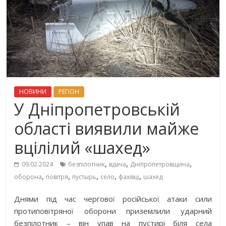
НОВИНИ
РЕГІОН
У Дніпропетровській
області виявили майже
вцілілий «шахед»
,
,
,
09.02.2024
безпілотник
вдача
Дніпропетровщина
,
,
,
,
,
оборона
повітря
пустырь
село
фахівці
шахед
Днями під час чергової російської атаки сили
протиповітряної оборони приземлили ударний
безпілотник – він упав на пустирі біля села