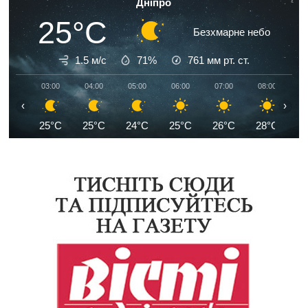
Дніпро
25°C
Безхмарне небо
1.5 м/с
71%
761
мм рт. ст.
03:00
04:00
05:00
06:00
07:00
08:00
0
‹
›
25°C
25°C
24°C
25°C
26°C
28°C
3