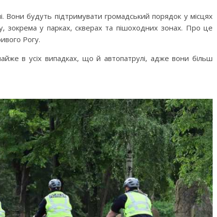
лі. Вони будуть підтримувати громадський порядок у місцях
у, зокрема у парках, скверах та пішоходних зонах. Про це
ривого Рогу.
айже в усіх випадках, що й автопатрулі, адже вони більш