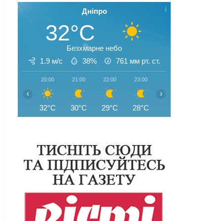
Дніпро
32°C
Безхмарне небо
1.9 м/с
38%
761
мм рт. ст.
20:00
21:00
22:00
23:00
00:00
01:00
‹
›
32°C
30°C
29°C
28°C
27°C
27°C