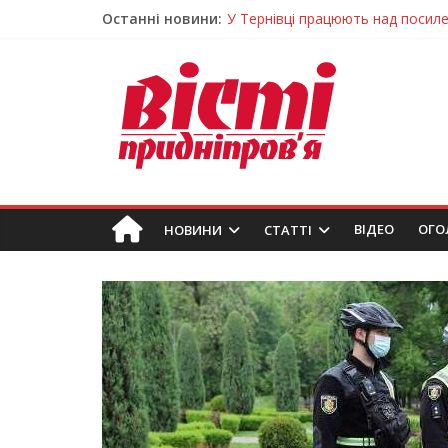
Останні новини:
На Дніпропетровщині різко зрос
У Самарі провели незвичайний 
Світлові рішення майстрів із Дн
На Дніпропетровщині ліквідовую
У Тернівці працюють над посил
ВIДЕО
ОГО
НОВИНИ
СТАТТІ