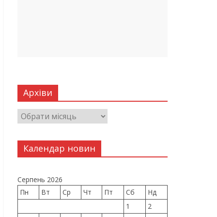
Архіви
Календар новин
Серпень 2026
Пн
Вт
Ср
Чт
Пт
Сб
Нд
1
2