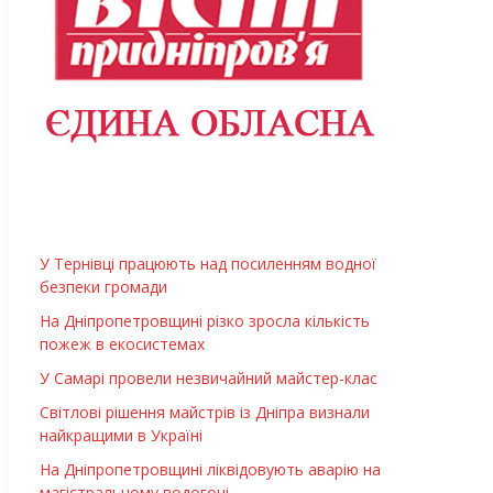
У Тернівці працюють над посиленням водної
безпеки громади
На Дніпропетровщині різко зросла кількість
пожеж в екосистемах
У Самарі провели незвичайний майстер-клас
Світлові рішення майстрів із Дніпра визнали
найкращими в Україні
На Дніпропетровщині ліквідовують аварію на
магістральному водогоні