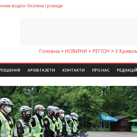
ла кількість пожеж в екосистемах
майстер-клас
іпра визнали найкращими в Україні
ть аварію на магістральному водогоні
енням водної безпеки громади
Головна
>
НОВИНИ
>
РЕГІОН
>
У Кривом
ЛОШЕННЯ
АРХІВ ГАЗЕТИ
КОНТАКТИ
ПРО НАС
РЕДАКЦІ