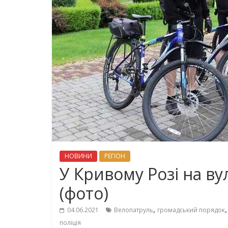
НОВИНИ
РЕГІОН
У Кривому Розі на ву
(фото)
,
04.06.2021
Велопатруль
громадський порядок
поліція