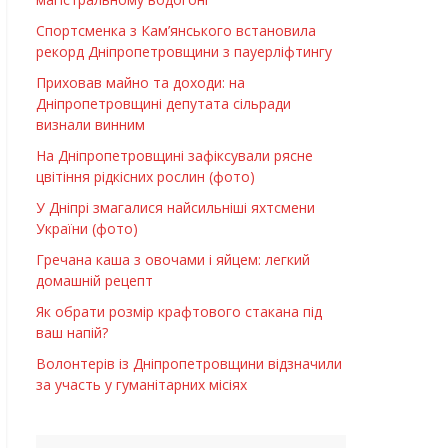
Спортсменка з Кам’янського встановила
рекорд Дніпропетровщини з пауерліфтингу
Приховав майно та доходи: на
Дніпропетровщині депутата сільради
визнали винним
На Дніпропетровщині зафіксували рясне
цвітіння рідкісних рослин (фото)
У Дніпрі змагалися найсильніші яхтсмени
України (фото)
Гречана каша з овочами і яйцем: легкий
домашній рецепт
Як обрати розмір крафтового стакана під
ваш напій?
Волонтерів із Дніпропетровщини відзначили
за участь у гуманітарних місіях