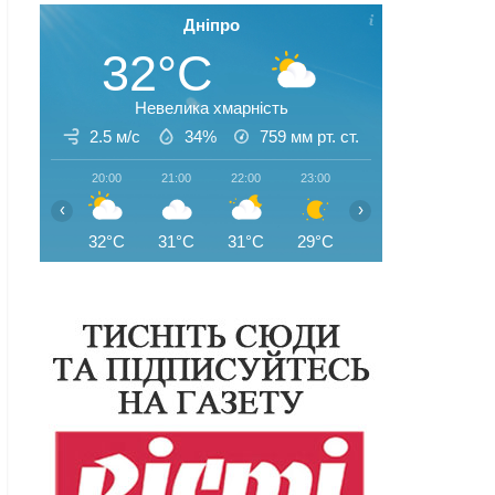
Дніпро
32°C
Невелика хмарність
2.5 м/с
34%
759
мм рт. ст.
20:00
21:00
22:00
23:00
00:00
01:00
‹
›
32°C
31°C
31°C
29°C
29°C
28°C