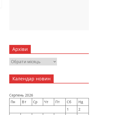
Архіви
Календар новин
Серпень 2026
Пн
Вт
Ср
Чт
Пт
Сб
Нд
1
2