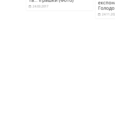
та… іграшки (Фото)
експон
24.03.2017
Голодо
24.11.20