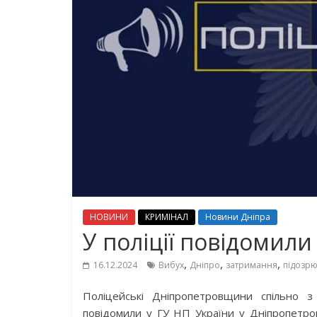
НОВИНИ
КРИМІНАЛ
Новини Дніпра
У поліції повідомили
,
,
,
16.12.2024
Вибух
Дніпро
затримання
підозр
Поліцейські Дніпропетровщини спільно з
повідомили у ГУ НП України у Дніпропетровс