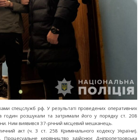
вками спецслужб рф. У результаті проведених оперативних
ька годин розшукали та затримали його у порядку ст. 208
ни. Ним виявився 37-річний місцевий мешканець.
тичний акт (ч. 3 ст. 258 Кримінального кодексу України).
. Процесуальне керівництво здійснює Дніпропетровська