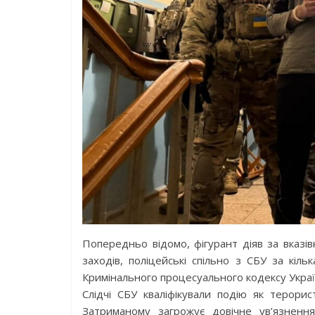
Попередньо відомо, фігурант діяв за вказі
заходів, поліцейські спільно з СБУ за кіл
Кримінального процесуального кодексу Украї
Слідчі СБУ кваліфікували подію як терорис
Затриманому загрожує довічне ув’язнення