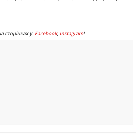
M
на сторінках у
Facebook
,
Instagram
!