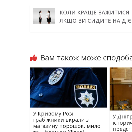
КОЛИ КРАЩЕ ВАЖИТИСЯ,
ЯКЩО ВИ СИДИТЕ НА ДІЄ
Вам також може сподоба
У Кривому Розі
У Дніп
грабіжники вкрали з
істори
магазину порошок, мило
предст