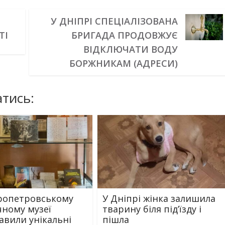
У ДНІПРІ СПЕЦІАЛІЗОВАНА
ТІ
БРИГАДА ПРОДОВЖУЄ
ВІДКЛЮЧАТИ ВОДУ
БОРЖНИКАМ (АДРЕСИ)
тись:
ропетровському
У Дніпрі жінка залишила
чному музеї
тварину біля під’їзду і
авили унікальні
пішла