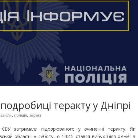
 подробиці теракту у Дніпрі
,
,
юваний
поліція
теракт
 СБУ затримали підозрюваного у вчиненні теракту. Як
ькій області, у суботу, о 14:45 стався вибух біля однієї з