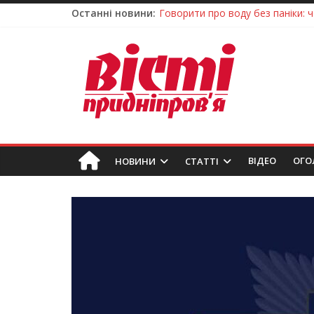
Останні новини:
Лікар – на екрані: Як працюють
У Дніпрі триває масштабна під
Пошуки тривають: на Дніпропет
Ветерани Дніпропетровщини от
Говорити про воду без паніки: 
ВIДЕО
ОГО
НОВИНИ
СТАТТІ