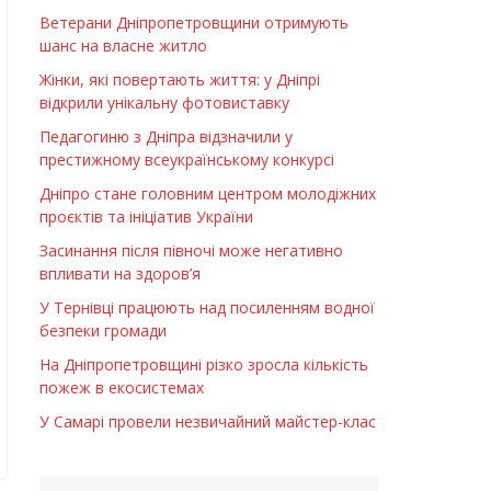
Ветерани Дніпропетровщини отримують
шанс на власне житло
Жінки, які повертають життя: у Дніпрі
відкрили унікальну фотовиставку
Педагогиню з Дніпра відзначили у
престижному всеукраїнському конкурсі
Дніпро стане головним центром молодіжних
проєктів та ініціатив України
Засинання після півночі може негативно
впливати на здоров’я
У Тернівці працюють над посиленням водної
безпеки громади
На Дніпропетровщині різко зросла кількість
пожеж в екосистемах
У Самарі провели незвичайний майстер-клас