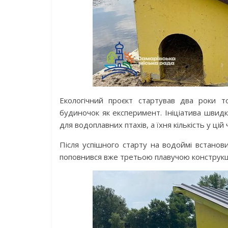
Екологічний проєкт стартував два роки т
будиночок як експеримент. Ініціатива швидк
для водоплавних птахів, а їхня кількість у ці
Після успішного старту на водоймі встанов
поповнився вже третьою плавучою конструкц