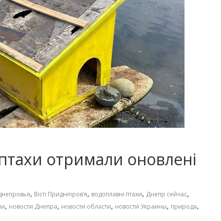
 птахи отримали оновлені
,
,
,
,
днепровья
Вісті Придніпровʼя
водоплавні птахи
Днепр сейчас
,
,
,
,
,
ни
новости Днепра
новости области
новости Украины
природа