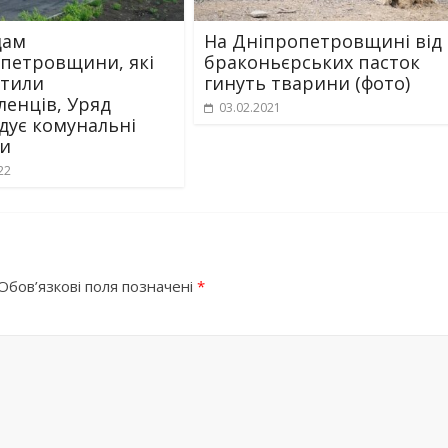
дам
На Дніпропетровщині від
петровщини, які
браконьєрських пасток
тили
гинуть тварини (фото)
ленців, Уряд
03.02.2021
дує комунальні
и
22
Обов’язкові поля позначені
*