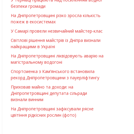
безпеки громади
На Дніпропетровщині різко зросла кількість
пожеж в екосистемах
У Самарі провели незвичайний майстер-клас
Світлові рішення майстрів із Дніпра визнали
найкращими в Україні
На Дніпропетровщині ліквідовують аварію на
магістральному водогоні
Спортсменка з Кам’янського встановила
рекорд Дніпропетровщини з пауерліфтингу
Приховав майно та доходи: на
Дніпропетровщині депутата сільради
визнали винним
На Дніпропетровщині зафіксували рясне
цвітіння рідкісних рослин (фото)