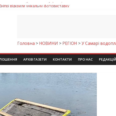
Дніпрі відкрили унікальну фотовиставку
 у престижному всеукраїнському конкурсі
молодіжних проєктів та ініціатив України
егативно впливати на здоров’я
же тих, хто служить, і всіх українців!”
Головна
>
НОВИНИ
>
РЕГІОН
>
У Самарі водопл
ЛОШЕННЯ
АРХІВ ГАЗЕТИ
КОНТАКТИ
ПРО НАС
РЕДАКЦІ