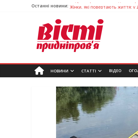
Останні новини:
Жінки, які повертають життя: у 
Педагогиню з Дніпра відзначили
Дніпро стане головним центром 
Засинання після півночі може н
Андрій Горинін: “Нехай доля бере
ВIДЕО
ОГО
НОВИНИ
СТАТТІ