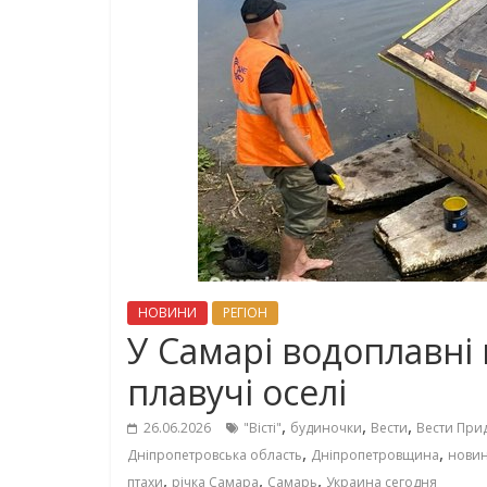
НОВИНИ
РЕГІОН
У Самарі водоплавні
плавучі оселі
,
,
,
26.06.2026
"Вісті"
будиночки
Вести
Вести При
,
,
Дніпропетровська область
Дніпропетровщина
нови
,
,
,
птахи
річка Самара
Самарь
Украина сегодня