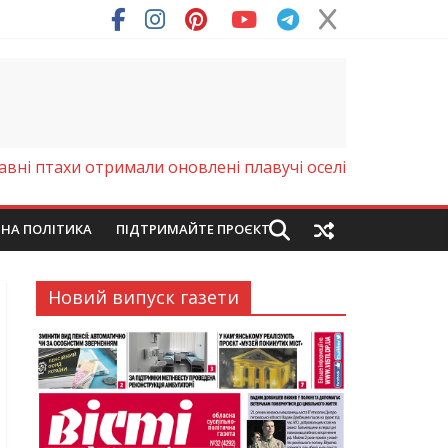
авні птахи отримали оновлені плавучі оселі
ЙНА ПОЛІТИКА
ПІДТРИМАЙТЕ ПРОЄКТ
Новий випуск газети