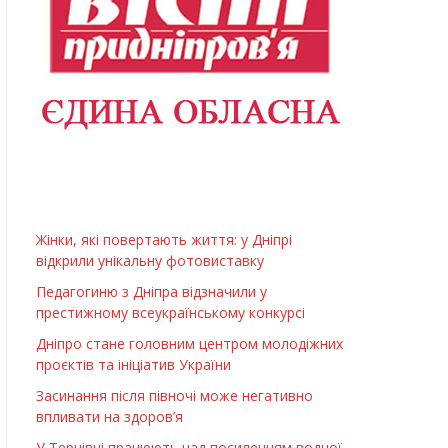
Жінки, які повертають життя: у Дніпрі
відкрили унікальну фотовиставку
Педагогиню з Дніпра відзначили у
престижному всеукраїнському конкурсі
Дніпро стане головним центром молодіжних
проєктів та ініціатив України
Засинання після півночі може негативно
впливати на здоров’я
У Тернівці працюють над посиленням водної