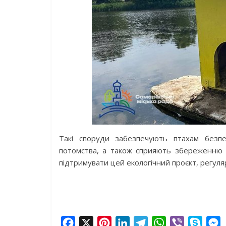
Такі споруди забезпечують птахам безпе
потомства, а також сприяють збереженню бі
підтримувати цей екологічний проєкт, регул
F
X
P
L
T
W
V
S