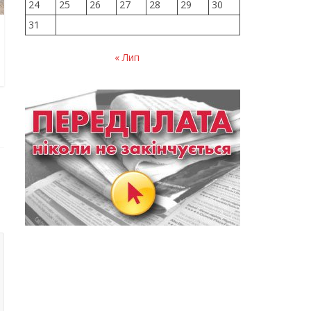
24
25
26
27
28
29
30
31
« Лип