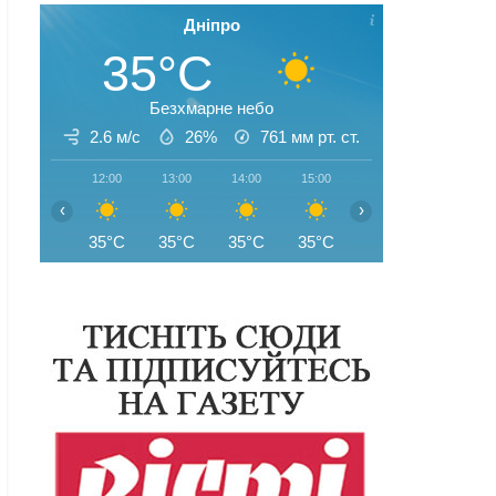
Дніпро
35°C
Безхмарне небо
2.6 м/с
26%
761
мм рт. ст.
12:00
13:00
14:00
15:00
16:00
17:00
‹
›
35°C
35°C
35°C
35°C
35°C
35°C