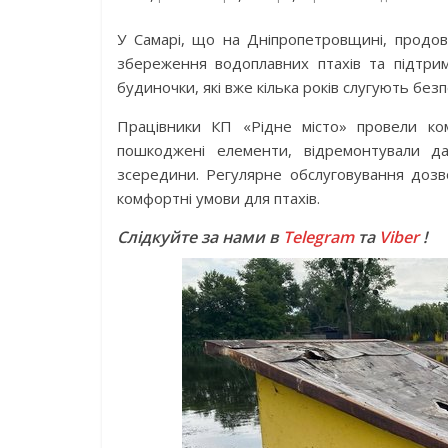
У Самарі, що на Дніпропетровщині, продовж
збереження водоплавних птахів та підтри
будиночки, які вже кілька років слугують без
Працівники КП «Рідне місто» провели ком
пошкоджені елементи, відремонтували д
зсередини. Регулярне обслуговування дозв
комфортні умови для птахів.
Слідкуйте за нами в
Telegram
та
Viber
!