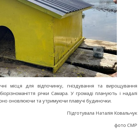
чні місця для відпочинку, гніздування та вирощування
орізноманіття річки Самара. У громаді планують і надалі
ярно оновлюючи та утримуючи плавучі будиночки.
Підготувала Наталія Ковальчук
фото СМР
M