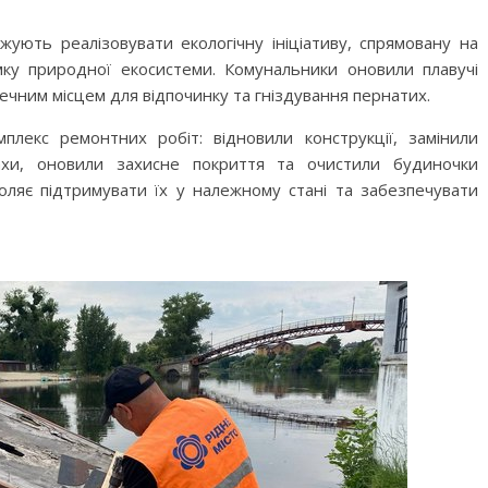
ують реалізовувати екологічну ініціативу, спрямовану на
мку природної екосистеми. Комунальники оновили плавучі
печним місцем для відпочинку та гніздування пернатих.
плекс ремонтних робіт: відновили конструкції, замінили
ахи, оновили захисне покриття та очистили будиночки
оляє підтримувати їх у належному стані та забезпечувати