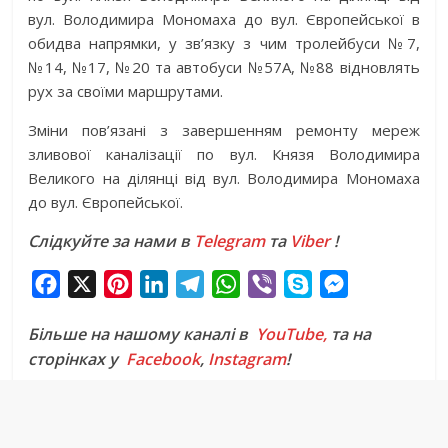
вул. Володимира Мономаха до вул. Європейської в
обидва напрямки, у зв’язку з чим тролейбуси №7,
№14, №17, №20 та автобуси №57А, №88 відновлять
рух за своїми маршрутами.
Зміни пов’язані з завершенням ремонту мереж
зливової каналізації по вул. Князя Володимира
Великого на ділянці від вул. Володимира Мономаха
до вул. Європейської.
Слідкуйте за нами в
Telegram
та
Viber
!
F
X
P
L
T
W
V
S
M
a
i
i
e
h
i
k
e
Більше на нашому каналі в
YouTube,
та на
c
n
n
l
a
b
y
s
сторінках у
Facebook
,
Instagram
!
e
t
k
e
t
e
p
s
b
e
e
g
s
r
e
e
o
r
d
r
A
n