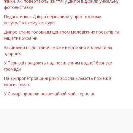
Жінки, які повертають життя: у Дніпрі відкрили унікальну
фотовиставку
Педагогиню з Дніпра відзначили у престижному
всеукраїнському конкурсі
Дніпро стане головним центром молодіжних проєктів та
ініціатив України
Засинання після півночі може негативно впливати на
здоров’я
У Тернівці працюють над посиленням водної безпеки
громади
На Дніпропетровщині різко зросла кількість пожеж в
екосистемах
У Самарі провели незвичайний майстер-клас