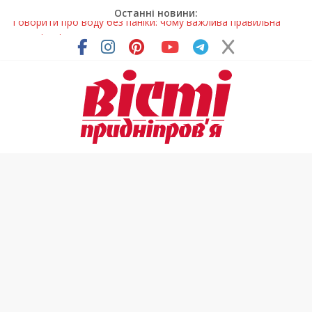
Останні новини:
Лікар – на екрані: Як працюють телемедичні центри на
Дніпропетровщині
У Дніпрі триває масштабна підготовка до опалювального
сезону
Пошуки тривають: на Дніпропетровщині досліджують місце
розташування легендарного монастиря (Фото)
Ветерани Дніпропетровщини отримують шанс на власне
житло
Говорити про воду без паніки: чому важлива правильна
комунікація