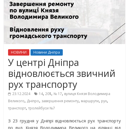
НОВИНИ
Новини Дніпра
У центрі Дніпра
відновлюється звичний
рух транспорту
,
,
,
23.12.2024
14
20$
№ 17
вулиця Князя Володимира
,
,
,
,
,
Великого
Дніпро
завершення ремонту
маршрути
рух
,
транспорт
тролейбуси №7
З 23 грудня у Дніпрі відновлюється рух транспорту
по вул. Князя Володимира Великого на ділянці від