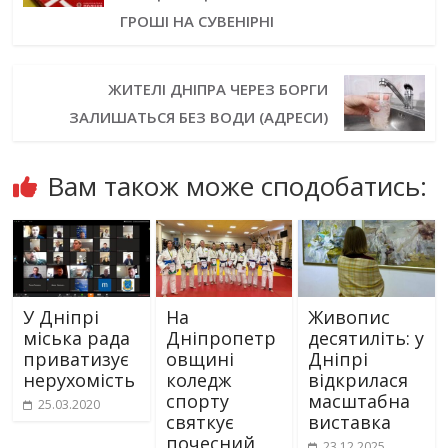
ГРОШІ НА СУВЕНІРНІ
ЖИТЕЛІ ДНІПРА ЧЕРЕЗ БОРГИ
ЗАЛИШАТЬСЯ БЕЗ ВОДИ (АДРЕСИ)
Вам також може сподобатись:
У Дніпрі
На
Живопис
міська рада
Дніпропетр
десятиліть: у
приватизує
овщині
Дніпрі
нерухомість
коледж
відкрилася
спорту
масштабна
25.03.2020
святкує
виставка
почесний
23.12.2025