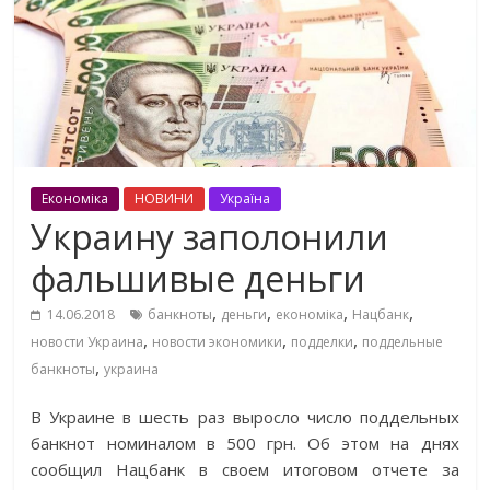
Економіка
НОВИНИ
Україна
Украину заполонили
фальшивые деньги
,
,
,
,
14.06.2018
банкноты
деньги
економіка
Нацбанк
,
,
,
новости Украина
новости экономики
подделки
поддельные
,
банкноты
украина
В Украине в шесть раз выросло число поддельных
банкнот номиналом в 500 грн. Об этом на днях
сообщил Нацбанк в своем итоговом отчете за