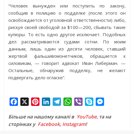
“Человек вынужден или поступить по закону,
сообщив в полицию о подделке (после этого он
освобождается от уголовной ответственности) либо,
рискуя своей свободой за $100—200, сбывать такие
купюры. То есть одно другое исключает. Подобных
дел рассматриваются судами сотни. По моим
данным, лишь один из десяти человек, ставший
жертвой фальшивомонетчиков, обращается к
силовикам, — говорит адвокат Иван Либерман. —
Остальные, обнаружив подделку, не желают
подвергать дело огласке”.
F
X
P
L
T
W
V
S
M
a
i
i
e
h
i
k
e
Більше на нашому каналі в
YouTube,
та на
c
n
n
l
a
b
y
s
сторінках у
Facebook
,
Instagram
!
e
t
k
e
t
e
p
s