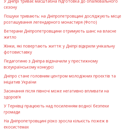
У Дніпрі триває масштабна підготовка до опалювального
сезону
Пошуки тривають: на Дніпропетровщині досліджують місце
розташування легендарного монастиря (Фото)
Ветерани Дніпропетровщини отримують шанс на власне
житло
Жінки, які повертають життя: у Дніпрі відкрили унікальну
фотовиставку
Педагогиню з Дніпра відзначили у престижному
всеукраїнському конкурсі
Дніпро стане головним центром молодіжних проєктів та
ініціатив України
Засинання після півночі може негативно впливати на
здоров’я
У Тернівці працюють над посиленням водної безпеки
громади
На Дніпропетровщині різко зросла кількість пожеж в
екосистемах