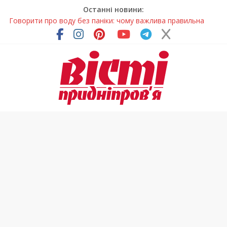
Останні новини:
Говорити про воду без паніки: чому важлива правильна
комунікація
Лікар – на екрані: Як працюють телемедичні центри на
Дніпропетровщині
У Дніпрі триває масштабна підготовка до опалювального
сезону
Пошуки тривають: на Дніпропетровщині досліджують місце
розташування легендарного монастиря (Фото)
Погода та прикмети на неділю, 9 серпня 2026 року