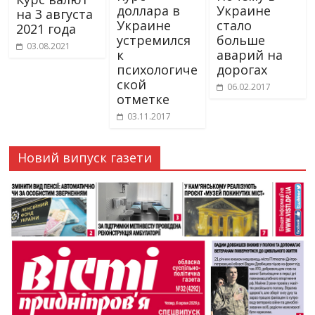
доллара в
Украине
на 3 августа
Украине
стало
2021 года
устремился
больше
03.08.2021
к
аварий на
психологиче
дорогах
ской
06.02.2017
отметке
03.11.2017
Новий випуск газети