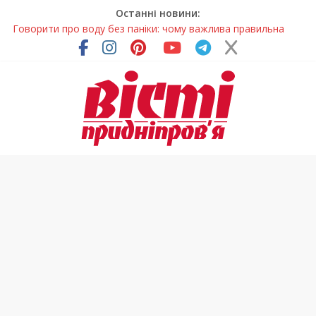
Останні новини:
Говорити про воду без паніки: чому важлива правильна
комунікація
Лікар – на екрані: Як працюють телемедичні центри на
Дніпропетровщині
У Дніпрі триває масштабна підготовка до опалювального
сезону
Пошуки тривають: на Дніпропетровщині досліджують місце
розташування легендарного монастиря (Фото)
Погода та прикмети на неділю, 9 серпня 2026 року