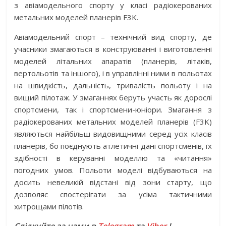
з авіамодельного спорту у класі радіокерованих
метальних моделей планерів F3K.
Авіамодельний спорт – технічний вид спорту, де
учасники змагаються в конструюванні і виготовленні
моделей літальних апаратів (планерів, літаків,
вертольотів та іншого), і в управлінні ними в польотах
на швидкість, дальність, тривалість польоту і на
вищий пілотаж. У змаганнях беруть участь як дорослі
спортсмени, так і спортсмени-юніори. Змагання з
радіокерованих метальних моделей планерів (F3K)
являються найбільш видовищними серед усіх класів
планерів, бо поєднують атлетичні дані спортсменів, їх
здібності в керуванні моделлю та «читання»
погодних умов. Польоти моделі відбуваються на
досить невеликій відстані від зони старту, що
дозволяє спостерігати за усіма тактичними
хитрощами пілотів.