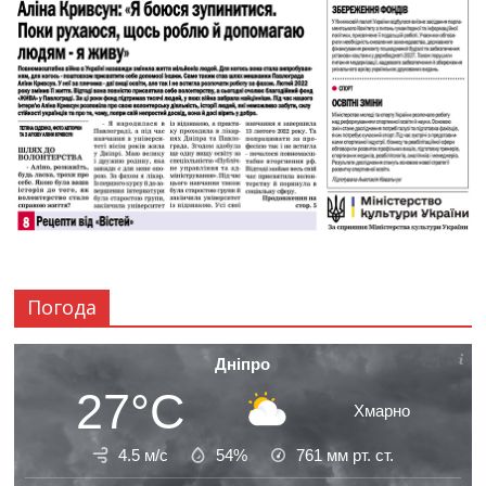
Погода
Дніпро
27°C
Хмарно
4.5 м/с
54%
761
мм рт. ст.