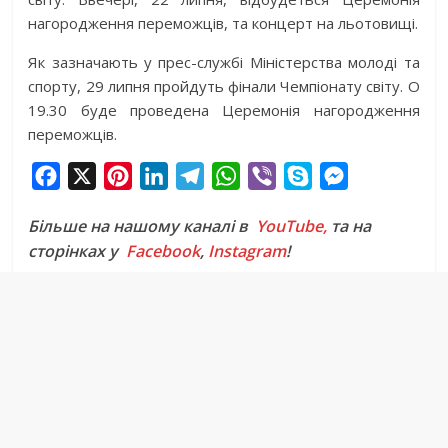
нагородження переможців, та концерт на льотовищі.
Як зазначають у прес-службі Міністерства молоді та
спорту, 29 липня пройдуть фінали Чемпіонату світу. О
19.30 буде проведена Церемонія нагородження
переможців.
F
X
P
L
T
W
V
S
M
a
i
i
e
h
i
k
e
Більше на нашому каналі в
YouTube,
та на
c
n
n
l
a
b
y
s
сторінках у
Facebook
,
Instagram
!
e
t
k
e
t
e
p
s
b
e
e
g
s
r
e
e
o
r
d
r
A
n
o
e
I
a
p
g
k
s
n
m
p
e
t
r