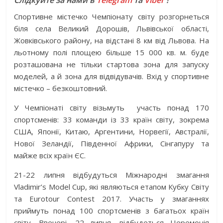
Слідкуйте за нами в
Telegram
та
Viber
!
Спортивне містечко Чемпіонату світу розгорнеться
біля села Великий Дорошів, Львівської області,
Жовківського району, на відстані 8 км від Львова. На
льотному полі площею більше 15 000 кв. м. буде
розташована не тільки стартова зона для запуску
моделей, а й зона для відвідувачів. Вхід у спортивне
містечко – безкоштовний.
У Чемпіонаті світу візьмуть участь понад 170
спортсменів: 33 команди із 33 країн світу, зокрема
США, Японії, Китаю, Аргентини, Норвегії, Австралії,
Нової Зеландії, Південної Африки, Сінгапуру та
майже всіх країн ЄС.
21-22 липня відбудуться Міжнародні змагання
Vladimir’s Model Cup, які являються етапом Кубку Світу
та Eurotour Contest 2017. Участь у змаганнях
приймуть понад 100 спортсменів з багатьох країн
світу. Ввечері, 22 липня, відбудеться Церемонія