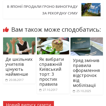
В ЯПОНІЇ ПРОДАЛИ ГРОНО ВИНОГРАДУ
ЗА РЕКОРДНУ СУМУ
Вам також може сподобатись:
Де шкільних
Як вибрати
Уряд змінив
учителів
справжній
правила
цінують
Київський
оформлення
найменше
торт: 3
відстрочок
простих
від
20.06.2017
правила
мобілізації
27.10.2017
25.10.2025
Новий випуск газети