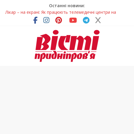
Останні новини:
Лікар – на екрані: Як працюють телемедичні центри на
Дніпропетровщині
У Дніпрі триває масштабна підготовка до опалювального
сезону
Пошуки тривають: на Дніпропетровщині досліджують місце
розташування легендарного монастиря (Фото)
Ветерани Дніпропетровщини отримують шанс на власне
житло
Говорити про воду без паніки: чому важлива правильна
комунікація