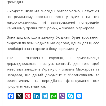
громадян.
«Бюджет, який ми сьогодні обговорюємо, базується
на реальному зростанні ВВП у 3,3% і на тих
макропоказниках, які затвердженні попереднім
Кабміном у травні 2019 року», – сказала Маркарова.
Вона додала, що в даному бюджеті буде зростання
видатків по всім бюджетним сферам, однак для цього
необхідні значні кроки з боку парламенту.
«Це і зниження корупції, і приватизація
держпідприємств, і запуск концесії, для того щоб
інвестиції зайшли в Україну», – сказала Маркарова та
нагадала, що даний документ є збалансованим та
реалістичним, та передбачає фінансування всіх
пріоритетних видатків.
F
X
P
L
T
W
V
S
M
a
i
i
e
h
i
k
e