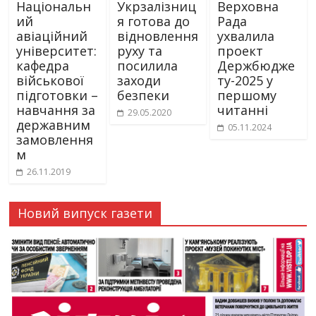
Національн
Укрзалізниц
Верховна
ий
я готова до
Рада
авіаційний
відновлення
ухвалила
університет:
руху та
проект
кафедра
посилила
Держбюдже
військової
заходи
ту-2025 у
підготовки –
безпеки
першому
навчання за
читанні
29.05.2020
державним
05.11.2024
замовлення
м
26.11.2019
Новий випуск газети