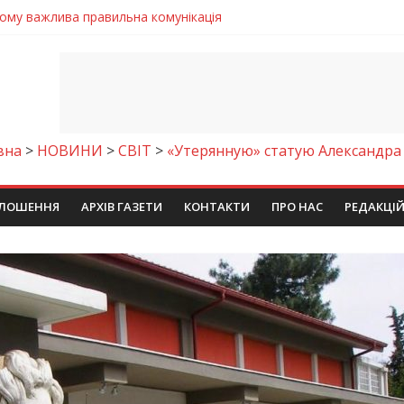
 телемедичні центри на Дніпропетровщині
готовка до опалювального сезону
ровщині досліджують місце розташування легендарного монасти
римують шанс на власне житло
чому важлива правильна комунікація
вна
>
НОВИНИ
>
СВІТ
>
«Утерянную» статую Александра
ЛОШЕННЯ
АРХІВ ГАЗЕТИ
КОНТАКТИ
ПРО НАС
РЕДАКЦІ