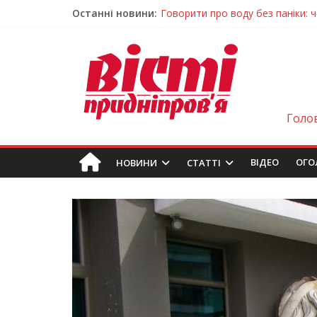
Останні новини:
Лікар – на екрані: Як працюють
У Дніпрі триває масштабна під
Пошуки тривають: на Дніпропет
Ветерани Дніпропетровщини от
Говорити про воду без паніки: 
Голо
ВIДЕО
ОГО
НОВИНИ
СТАТТІ