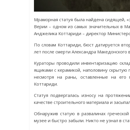
Мраморная статуя была найдена сидящей, «з
Верии – одном из самых значительных в Ма
Анджелика Коттариди – директор Министерст
По словам Коттариди, бюст датируется вто
лет после смерти Александра Македонского в
Кураторы проводили инвентаризацию скла
ящиками с керамикой, наполовину скрытую 
несмотря на раны, оставленные на его 
Коттариди.
Статуя подвергалась износу на протяжени
качестве строительного материала и засыпа
Обнаружив статую в развалинах греческой
музее и быстро забыли. Никто не узнал в ст