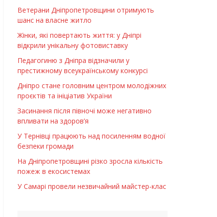
Ветерани Дніпропетровщини отримують
шанс на власне житло
Жінки, які повертають життя: у Дніпрі
відкрили унікальну фотовиставку
Педагогиню з Дніпра відзначили у
престижному всеукраїнському конкурсі
Дніпро стане головним центром молодіжних
проєктів та ініціатив України
Засинання після півночі може негативно
впливати на здоров’я
У Тернівці працюють над посиленням водної
безпеки громади
На Дніпропетровщині різко зросла кількість
пожеж в екосистемах
У Самарі провели незвичайний майстер-клас