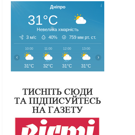
Дніпро
31°C
Невелика хмарність
3 м/с
40%
759
мм рт. ст.
10:00
11:00
12:00
13:00
14:00
15:00
‹
›
31°C
32°C
31°C
31°C
33°C
33°C