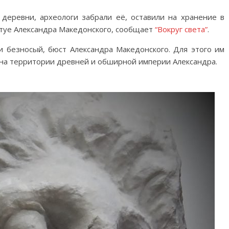
 деревни, археологи забрали её, оставили на хранение в
татуе Александра Македонского, сообщает
“Вокруг света”
.
и безносый, бюст Александра Македонского. Для этого им
 на территории древней и обширной империи Александра.