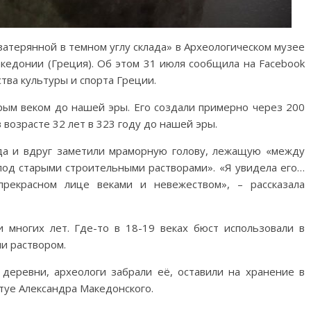
атерянной в темном углу склада» в Археологическом музее
кедонии (Греция). Об этом 31 июля сообщила на Facebook
ва культуры и спорта Греции.
рым веком до нашей эры. Его создали примерно через 200
 возрасте 32 лет в 323 году до нашей эры.
да и вдруг заметили мраморную голову, лежащую «между
под старыми строительными растворами». «Я увидела его…
прекрасном лице веками и невежеством», – рассказала
и многих лет. Где-то в 18-19 веках бюст использовали в
ли раствором.
 деревни, археологи забрали её, оставили на хранение в
атуе Александра Македонского.