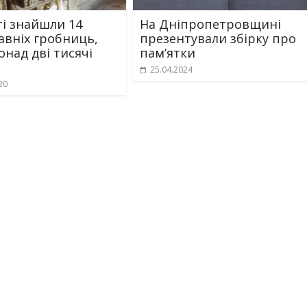
ті знайшли 14
На Дніпропетровщині
авніх гробниць,
презентували збірку про
онад дві тисячі
пам’ятки
25.04.2024
20