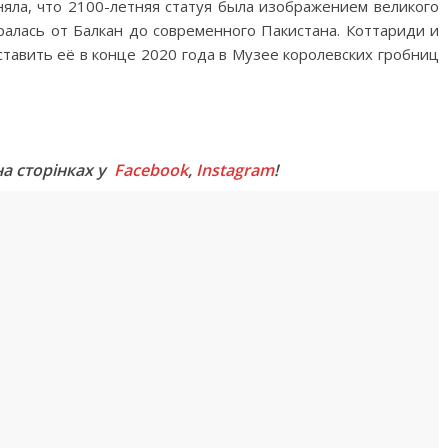
няла, что 2100-летняя статуя была изображением великого
ралась от Балкан до современного Пакистана. Коттариди и
ставить её в конце 2020 года в Музее королевских гробниц
M
на сторінках у
Facebook
,
Instagram
!