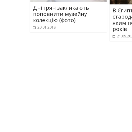
Дніпрян закликають
В Єгип
поповнити музейну
старод
колекцію (фото)
яким п
20.01.2018
років
21.09.20