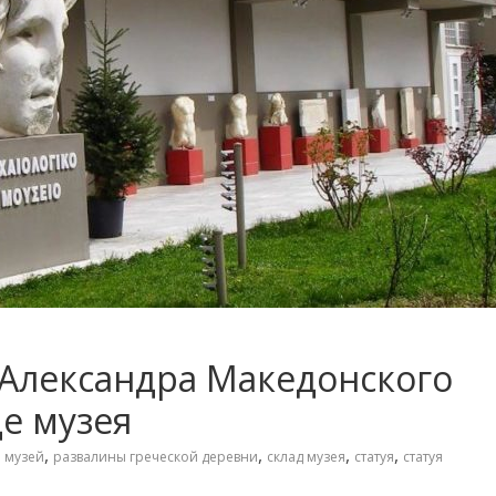
 Александра Македонского
е музея
,
,
,
,
,
музей
развалины греческой деревни
склад музея
статуя
статуя