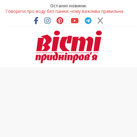
Останні новини:
Лікар – на екрані: Як працюють телемедичні центри на
Дніпропетровщині
У Дніпрі триває масштабна підготовка до опалювального
сезону
Пошуки тривають: на Дніпропетровщині досліджують місце
розташування легендарного монастиря (Фото)
Ветерани Дніпропетровщини отримують шанс на власне
житло
Говорити про воду без паніки: чому важлива правильна
комунікація