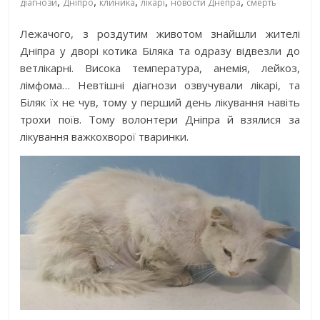
,
,
,
,
,
діагнози
Дніпро
клиника
лікарі
новости Днепра
смерть
Лежачого, з роздутим животом знайшли жителі
Дніпра у дворі котика Біляка та одразу відвезли до
ветлікарні. Висока температура, анемія, лейкоз,
лімфома… Невтішні діагнози озвучували лікарі, та
Біляк їх не чув, тому у перший день лікування навіть
трохи поїв. Тому волонтери Дніпра й взялися за
лікування важкохворої тваринки.