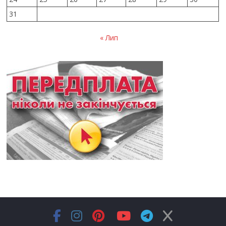
31
« Лип