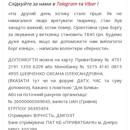
Слідкуйте за нами в
Telegram
та
Viber
!
«На другий день котику стало гірше. Як не
намагалися лікарі врятувати тваринку, стан був
занадто важкий, котик помер. Орієнтовна сума боргу
за лікування у ветклініці становить 1845 грн. Будемо
дуже вдячні, якщо ви допоможете нам виплатити
борг клініці», – написали волонтери «Верности».
ДОПОМОГТИ можна на карту ПриватБанку № 4731
2191 1353 6209 або Монобанку № 5375 4141 0815
4955 ШЕВЧЕНКО ОКСАНА ОЛЕКСАНДРІВНА.
(ВКАЗАТИ тут чи на форумі ДАТУ, ЧАС та суму
допомоги), бажано з поміткою “Для Біляка»
Або на поточний рахунок организації:
№ 26000060369643, валюта UAH (Гривня)
ЕГРПОУ: 36365434
Отримувач: ВIРНIСТЬ, ДМГОЗТ
Банк отримувача: ПАТ КБ «ПРИВАТБАНК» м. Дніпро
МФО: 305299