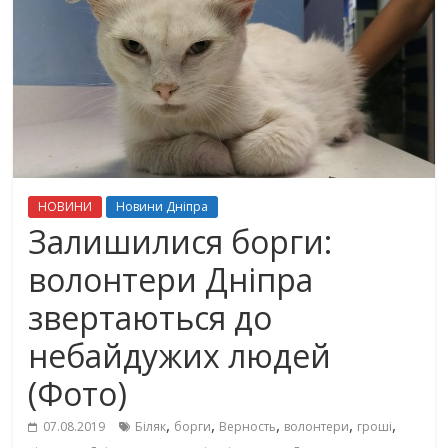
НОВИНИ
Новини Дніпра
Залишилися борги:
волонтери Дніпра
звертаються до
небайдужих людей
(Фото)
,
,
,
,
,
07.08.2019
Біляк
борги
Верность
волонтери
гроші