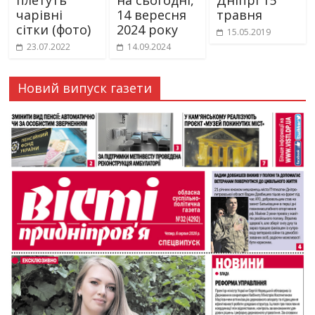
плетуть
на сьогодні,
Дніпрі 15
чарівні
14 вересня
травня
сітки (фото)
2024 року
15.05.2019
23.07.2022
14.09.2024
Новий випуск газети