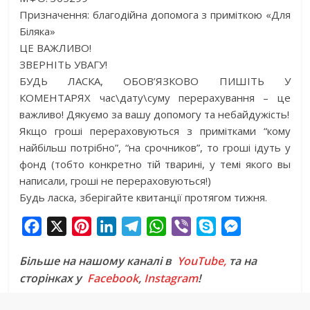
Призначення: благодійна допомога з приміткою «Для
Біляка»
ЦЕ ВАЖЛИВО!
ЗВЕРНІТЬ УВАГУ!
БУДЬ ЛАСКА, ОБОВ’ЯЗКОВО ПИШІТЬ У
КОМЕНТАРЯХ час\дату\суму перерахування – це
важливо! Дякуємо за вашу допомогу та небайдужість!
Якщо гроші перераховуються з примітками “кому
найбільш потрібно”, “на срочников”, то гроші ідуть у
фонд (тобто конкретно тій тварині, у темі якого вы
написали, гроші не перераховуються!)
Будь ласка, зберігайте квитанції протягом тижня.
F
X
P
L
T
W
V
S
M
a
i
i
e
h
i
k
e
Більше на нашому каналі в
YouTube,
та на
c
n
n
l
a
b
y
s
сторінках у
Facebook
,
Instagram
!
e
t
k
e
t
e
p
s
b
e
e
g
s
r
e
e