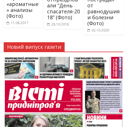
«ароматные
али “День
от
» анализы
спасателя-20
равнодушия
(Фото)
18” (Фото)
и болезни
(Фото)
11.08.2017
28.10.2018
02.10.2020
Новий випуск газети