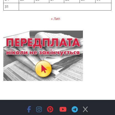
31
« Лип