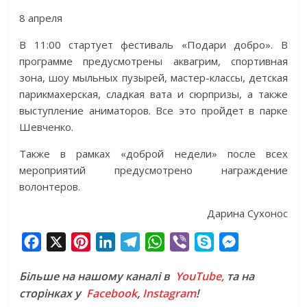
8 апреля
В 11:00 стартует фестиваль «Подари добро». В
программе предусмотрены аквагрим, спортивная
зона, шоу мыльных пузырей, мастер-классы, детская
парикмахерская, сладкая вата и сюрпризы, а также
выступление аниматоров. Все это пройдет в парке
Шевченко.
Также в рамках «доброй недели» после всех
мероприятий предусмотрено награждение
волонтеров.
Дарина Сухонос
F
X
P
L
T
W
V
S
M
a
i
i
e
h
i
k
e
Більше на нашому каналі в
YouTube,
та на
c
n
n
l
a
b
y
s
сторінках у
Facebook
,
Instagram
!
e
t
k
e
t
e
p
s