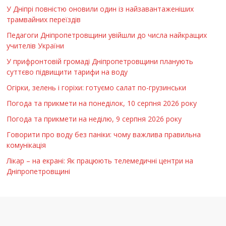
У Дніпрі повністю оновили один із найзавантаженіших
трамвайних переїздів
Педагоги Дніпропетровщини увійшли до числа найкращих
учителів України
У прифронтовій громаді Дніпропетровщини планують
суттєво підвищити тарифи на воду
Огірки, зелень і горіхи: готуємо салат по-грузинськи
Погода та прикмети на понеділок, 10 серпня 2026 року
Погода та прикмети на неділю, 9 серпня 2026 року
Говорити про воду без паніки: чому важлива правильна
комунікація
Лікар – на екрані: Як працюють телемедичні центри на
Дніпропетровщині