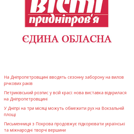
На Дніпропетровщині вводять сезонну заборону на вилов
річкових раків
Петриківський розпис у всій красі: нова виставка відкрилася
на Дніпропетровщині
У Дніпрі на три місяці можуть обмежити рух на Вокзальній
площі
Письменниця з Покрова продовжує підкорювати українські
та міжнародні творчі вершини