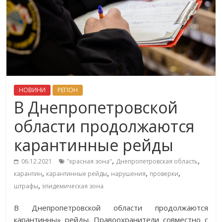
НОВИНИ
РЕГІОН
В Днепропетровской
области продолжаются
карантинные рейды
,
,
06.12.2021
"красная зона"
Днепропетровская область
,
,
,
,
карантин
карантинные рейды
нарушения
проверки
,
штрафы
эпидемическая зона
В Днепропетровской области продолжаются
карантинны» рейды. Правоохранители совместно с