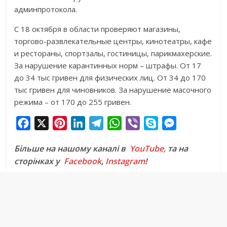
админпротокола.
С 18 октября в области проверяют магазины,
торгово-развлекательные центры, кинотеатры, кафе
и рестораны, спортзалы, гостиницы, парикмахерские.
За нарушение карантинных норм – штрафы. От 17
до 34 тыс гривен для физических лиц. От 34 до 170
тыс гривен для чиновников. За нарушение масочного
режима – от 170 до 255 гривен.
F
X
P
L
T
W
V
S
M
a
i
i
e
h
i
k
e
Більше на нашому каналі в
YouTube,
та на
c
n
n
l
a
b
y
s
сторінках у
Facebook
,
Instagram
!
e
t
k
e
t
e
p
s
b
e
e
g
s
r
e
e
o
r
d
r
A
n
o
e
I
a
p
g
k
s
n
m
p
e