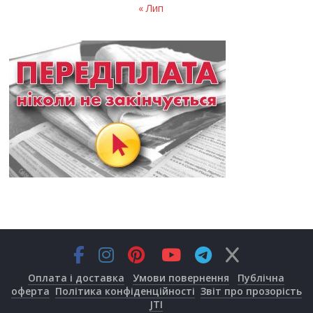
« Лип
Оплата і доставка
Умови повернення
Публічна
оферта
Політика конфіденційності
Звіт про прозорість
JTI