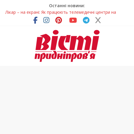
Останні новини:
Лікар – на екрані: Як працюють телемедичні центри на
Дніпропетровщині
У Дніпрі триває масштабна підготовка до опалювального
сезону
Пошуки тривають: на Дніпропетровщині досліджують місце
розташування легендарного монастиря (Фото)
Ветерани Дніпропетровщини отримують шанс на власне
житло
Говорити про воду без паніки: чому важлива правильна
комунікація