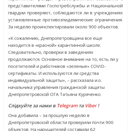
представителями Госпотребслужбы и Национальной
гвардии проверяют, соблюдаются ли в учреждениях
установленные противоэпидемические ограничения.
За неделю проинспектировали около 900 объектов.
«К сожалению, Днепропетровщина все еще
находится в «красной» карантинной школе.
Следовательно, проверки в заведениях
продолжаются. Основное внимание на то, есть ли у
посетителей и работников «зеленые» COVID-
сертификаты. И используются ли средства
индивидуальной защиты», – рассказала и.о.
начальника управления гражданской защиты
Днепропетровской ОГА Татьяна Куряченко.
Слідкуйте за нами в
Telegram
та
Viber
!
Она добавила – за прошлую неделю в
Днепропетровской области проверили почти 900
объектов. На нарушителей составили 62