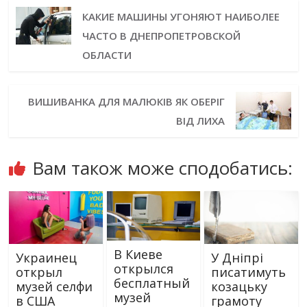
КАКИЕ МАШИНЫ УГОНЯЮТ НАИБОЛЕЕ
ЧАСТО В ДНЕПРОПЕТРОВСКОЙ
ОБЛАСТИ
ВИШИВАНКА ДЛЯ МАЛЮКІВ ЯК ОБЕРІГ
ВІД ЛИХА
Вам також може сподобатись:
В Киеве
Украинец
У Дніпрі
открылся
открыл
писатимуть
бесплатный
музей селфи
козацьку
музей
в США
грамоту