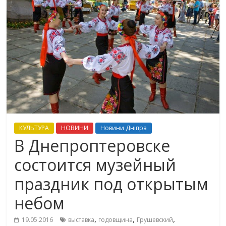
КУЛЬТУРА
НОВИНИ
Новини Дніпра
В Днепроптеровске
состоится музейный
праздник под открытым
небом
,
,
,
19.05.2016
выставка
годовщина
Грушевский