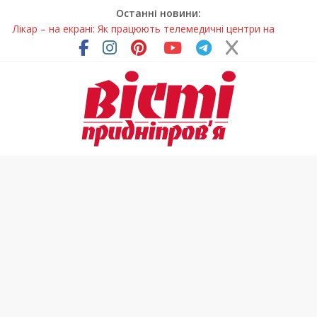
Останні новини:
Лікар – на екрані: Як працюють телемедичні центри на
Дніпропетровщині
У Дніпрі триває масштабна підготовка до опалювального
сезону
Пошуки тривають: на Дніпропетровщині досліджують місце
розташування легендарного монастиря (Фото)
Ветерани Дніпропетровщини отримують шанс на власне
житло
Говорити про воду без паніки: чому важлива правильна
комунікація