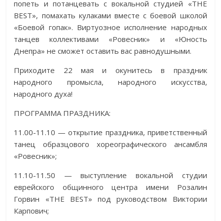
попеть и потанцевать с вокальной студией «THE
BEST», помахать кулаками вместе с боевой школой
«Боевой гопак». Виртуозное исполнение народных
танцев коллективами «Ровесник» и «Юность
Днепра» не сможет оставить вас равнодушными.
Приходите 22 мая и окунитесь в праздник
народного промысла, народного искусства,
народного духа!
ПРОГРАММА ПРАЗДНИКА:
11.00-11.10 — открытие праздника, приветственный
танец образцового хореографического ансамбля
«Ровесник»;
11.10-11.50 — выступление вокальной студии
еврейского общинного центра имени Розалин
Горвин «THE BEST» под руководством Виктории
Карпович;