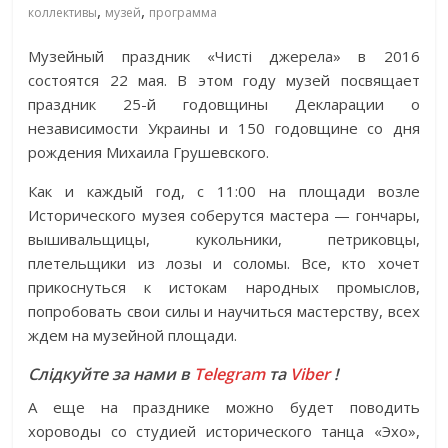
,
,
коллективы
музей
программа
Музейный праздник «Чисті джерела» в 2016
состоятся 22 мая. В этом году музей посвящает
праздник 25-й годовщины Декларации о
независимости Украины и 150 годовщине со дня
рождения Михаила Грушевского.
Как и каждый год, с 11:00 на площади возле
Исторического музея соберутся мастера — гончары,
вышивальщицы, кукольники, петриковцы,
плетельщики из лозы и соломы. Все, кто хочет
прикоснуться к истокам народных промыслов,
попробовать свои силы и научиться мастерству, всех
ждем на музейной площади.
Слідкуйте за нами в
Telegram
та
Viber
!
А еще на празднике можно будет поводить
хороводы со студией исторического танца «Эхо»,