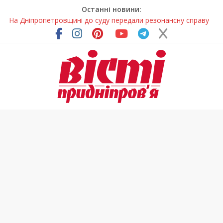
Останні новини:
На Дніпропетровщині до суду передали резонансну справу
У Дніпропетровській області розпочалася осіння міграція
птахів
На Дніпропетровщині вводять сезонну заборону на вилов
річкових раків
Петриківський розпис у всій красі: нова виставка відкрилася
на Дніпропетровщині
В Україні змінили форму ветеринарних паспортів для
домашніх тварин