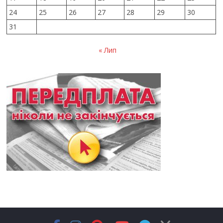
24
25
26
27
28
29
30
31
« Лип