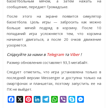
баскетбольным мячом, а затем нажать на
сообщение, передает Громадське.
После этого на экране появится симулятор
баскетбола. Цель игры — забросить как можно
больше мячей подряд в корзину. После 10
попаданий игра усложняется тем, что корзина
начинает двигаться, а после 20 очков движение
ускоряется.
Слідкуйте за нами в
Telegram
та
Viber
!
Размер обновления составляет 93,5 мегабайт.
Следует отметить, что игра установлена только в
последней версии Messenger и доступна только на
смартфонах и планшетах, поэтому запустить ее на
ПК не выйдет.
F
X
P
L
T
W
V
S
M
a
i
i
e
h
i
k
e