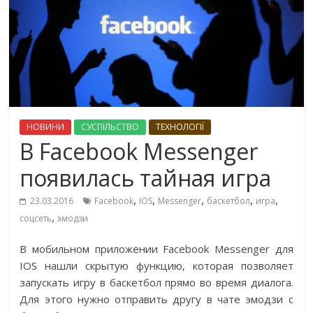
НОВИНИ
СУСПІЛЬСТВО
ТЕХНОЛОГІЇ
В Facebook Messenger
появилась тайная игра
,
,
,
,
,
23.03.2016
Facebook
IOS
Messenger
баскетбол
игра
,
соцсеть
эмодзи
В мобильном приложении Facebook Messenger для
IOS нашли скрытую функцию, которая позволяет
запускать игру в баскетбол прямо во время диалога.
Для этого нужно отправить другу в чате эмодзи с