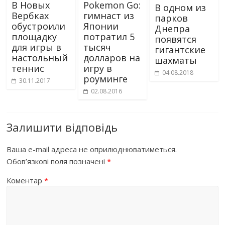
В Новых
Pokemon Go:
В одном из
Вербках
гимнаст из
парков
обустроили
Японии
Днепра
площадку
потратил 5
появятся
для игры в
тысяч
гигантские
настольный
долларов на
шахматы
теннис
игру в
04.08.2018
роуминге
30.11.2017
02.08.2016
Залишити відповідь
Ваша e-mail адреса не оприлюднюватиметься.
Обов’язкові поля позначені
*
Коментар
*