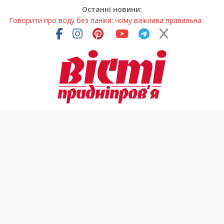
Останні новини:
Говорити про воду без паніки: чому важлива правильна
комунікація
Лікар – на екрані: Як працюють телемедичні центри на
Дніпропетровщині
У Дніпрі триває масштабна підготовка до опалювального
сезону
Пошуки тривають: на Дніпропетровщині досліджують місце
розташування легендарного монастиря (Фото)
Погода та прикмети на неділю, 9 серпня 2026 року