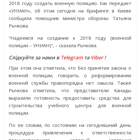
2018 году создать военную полицию. Как передает
«УНИАН», об этом сегодня на брифинге в Киеве
сообщила помощник министра обороны Татьяна
Рычкова.
“Надеемся на создание к 2018 году (военной
полиции – УНИАН)”, – сказала Рычкова.
Слідкуйте за нами в
Telegram
та
Viber
!
При этом она отметила, что без принятия закона о
военной полиции, говорить о реформировании
военной службы правопорядка нет смысла. Также
Рычкова отметила, что представители Канады
выразили готовность предоставить средства для
строительства учебного центра для военной
полиции.
По ее словам, по состоянию на сегодняшний день
процедура привлечения к ответственности
военнослужащего, который совершил