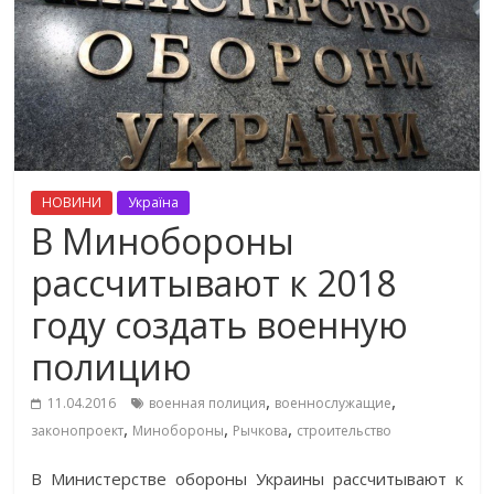
НОВИНИ
Україна
В Минобороны
рассчитывают к 2018
году создать военную
полицию
,
,
11.04.2016
военная полиция
военнослужащие
,
,
,
законопроект
Минобороны
Рычкова
строительство
В Министерстве обороны Украины рассчитывают к