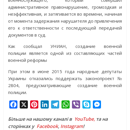
административное правонарушение, громоздкая и
неэффективная, и затягивается во времени, начиная
от момента задержания нарушителя до привлечения
его к ответственности с последующей передачей
документов в суд.
Как сообщал УНИАН, создание военной
полиции является одной из составляющих частей
военной реформы
При этом в июне 2015 года народные депутаты
Украины отказались поддержать законопроект №
2804, предусматривающие создание военной
полиции.
F
X
P
L
T
W
V
S
M
a
i
i
e
h
i
k
e
Більше на нашому каналі в
YouTube,
та на
c
n
n
l
a
b
y
s
сторінках у
Facebook
,
Instagram
!
e
t
k
e
t
e
p
s