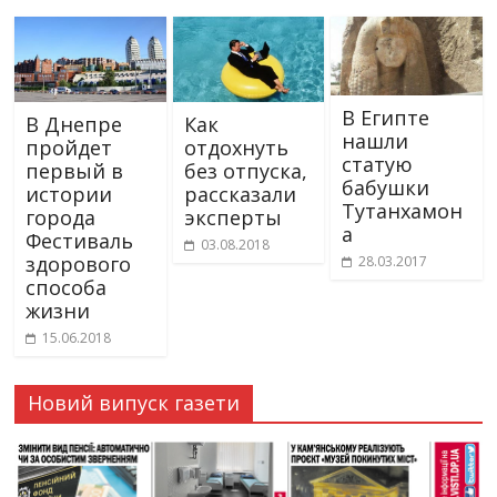
В Египте
В Днепре
Как
нашли
пройдет
отдохнуть
статую
первый в
без отпуска,
бабушки
истории
рассказали
Тутанхамон
города
эксперты
а
Фестиваль
03.08.2018
здорового
28.03.2017
способа
жизни
15.06.2018
Новий випуск газети