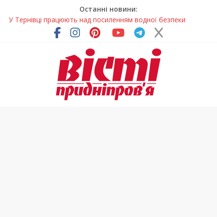
Останні новини:
У Тернівці працюють над посиленням водної безпеки
громади
На Дніпропетровщині різко зросла кількість пожеж в
екосистемах
У Самарі провели незвичайний майстер-клас
Світлові рішення майстрів із Дніпра визнали найкращими в
Україні
Засинання після півночі може негативно впливати на
здоров’я