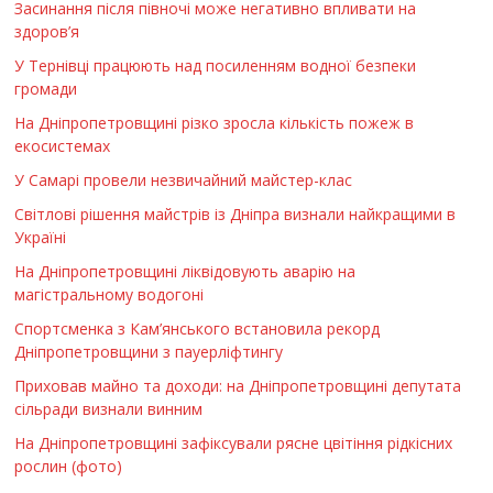
Засинання після півночі може негативно впливати на
здоров’я
У Тернівці працюють над посиленням водної безпеки
громади
На Дніпропетровщині різко зросла кількість пожеж в
екосистемах
У Самарі провели незвичайний майстер-клас
Світлові рішення майстрів із Дніпра визнали найкращими в
Україні
На Дніпропетровщині ліквідовують аварію на
магістральному водогоні
Спортсменка з Кам’янського встановила рекорд
Дніпропетровщини з пауерліфтингу
Приховав майно та доходи: на Дніпропетровщині депутата
сільради визнали винним
На Дніпропетровщині зафіксували рясне цвітіння рідкісних
рослин (фото)