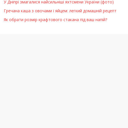
У Дніпрі змагалися найсильніші яхтсмени України (фото)
Гречана каша з овочами і яйцем: легкий домашній рецепт
Як обрати розмір крафтового стакана під ваш напій?