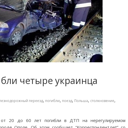
ибли четыре украинца
,
,
,
,
,
лезнодорожный переезд
погибли
поезд
Польша
столкновение
 от 20 до 60 лет погибли в ДТП на нерегулируемом
роде Ополе. Об этом сообщает “Корреспондент.net” со