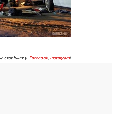
M
на сторінках у
Facebook
,
Instagram
!