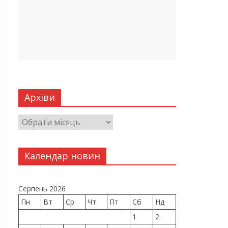
Архіви
Календар новин
Серпень 2026
Пн
Вт
Ср
Чт
Пт
Сб
Нд
1
2