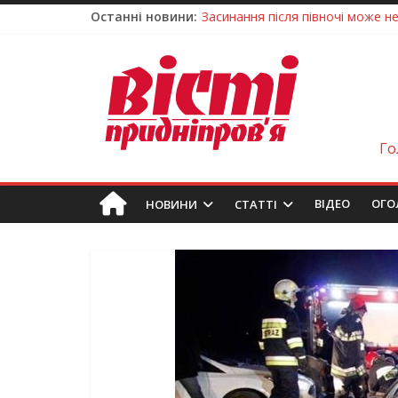
Останні новини:
Засинання після півночі може н
У Тернівці працюють над посил
На Дніпропетровщині різко зрос
У Самарі провели незвичайний 
Дніпро стане головним центром 
Го
ВIДЕО
ОГО
НОВИНИ
СТАТТІ