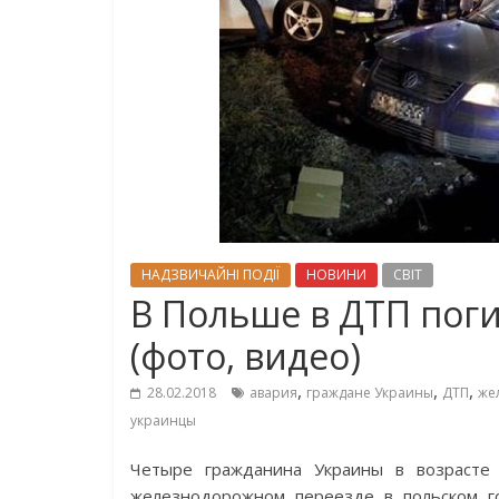
НАДЗВИЧАЙНІ ПОДІЇ
НОВИНИ
СВІТ
В Польше в ДТП пог
(фото, видео)
,
,
,
28.02.2018
авария
граждане Украины
ДТП
же
украинцы
Четыре гражданина Украины в возрасте
железнодорожном переезде в польском го