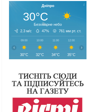
Дніпро
30°C
Безхмарне небо
2.3 м/с
47%
761
мм рт. ст.
09:00
10:00
11:00
12:00
13:00
14:00
‹
›
30°C
32°C
34°C
35°C
35°C
35°C