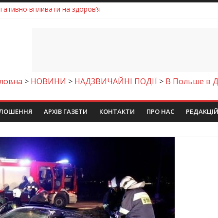
егативно впливати на здоров’я
енням водної безпеки громади
ла кількість пожеж в екосистемах
майстер-клас
молодіжних проєктів та ініціатив України
ловна
>
НОВИНИ
>
НАДЗВИЧАЙНІ ПОДІЇ
>
В Польше в Д
ЛОШЕННЯ
АРХІВ ГАЗЕТИ
КОНТАКТИ
ПРО НАС
РЕДАКЦІ