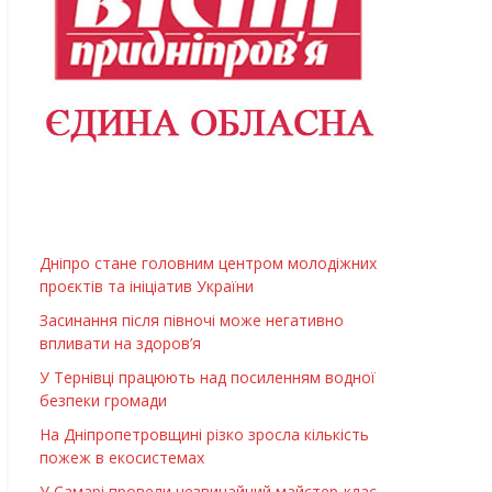
Дніпро стане головним центром молодіжних
проєктів та ініціатив України
Засинання після півночі може негативно
впливати на здоров’я
У Тернівці працюють над посиленням водної
безпеки громади
На Дніпропетровщині різко зросла кількість
пожеж в екосистемах
У Самарі провели незвичайний майстер-клас