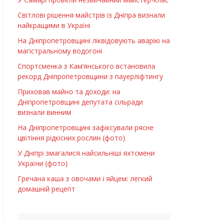
Світлові рішення майстрів із Дніпра визнали
найкращими в Україні
На Дніпропетровщині ліквідовують аварію на
магістральному водогоні
Спортсменка з Кам’янського встановила
рекорд Дніпропетровщини з пауерліфтингу
Приховав майно та доходи: на
Дніпропетровщині депутата сільради
визнали винним
На Дніпропетровщині зафіксували рясне
цвітіння рідкісних рослин (фото)
У Дніпрі змагалися найсильніші яхтсмени
України (фото)
Гречана каша з овочами і яйцем: легкий
домашній рецепт