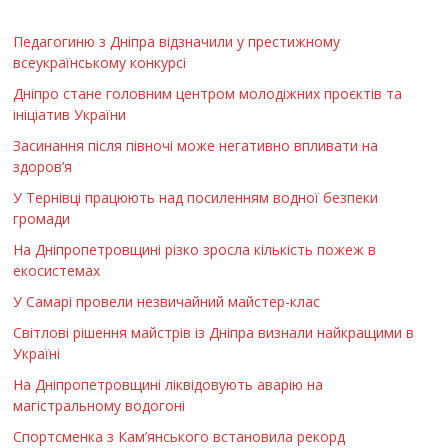
Педагогиню з Дніпра відзначили у престижному
всеукраїнському конкурсі
Дніпро стане головним центром молодіжних проєктів та
ініціатив України
Засинання після півночі може негативно впливати на
здоров’я
У Тернівці працюють над посиленням водної безпеки
громади
На Дніпропетровщині різко зросла кількість пожеж в
екосистемах
У Самарі провели незвичайний майстер-клас
Світлові рішення майстрів із Дніпра визнали найкращими в
Україні
На Дніпропетровщині ліквідовують аварію на
магістральному водогоні
Спортсменка з Кам’янського встановила рекорд