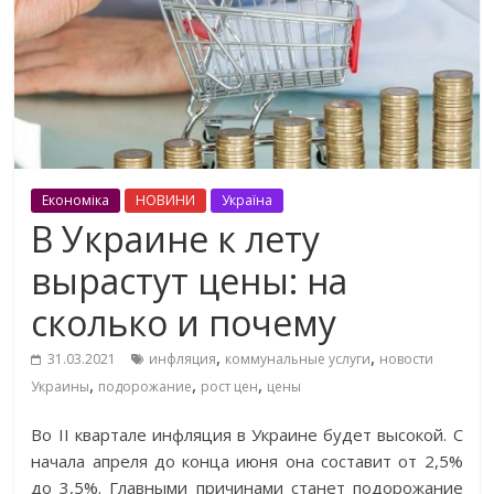
Економіка
НОВИНИ
Україна
В Украине к лету
вырастут цены: на
сколько и почему
,
,
31.03.2021
инфляция
коммунальные услуги
новости
,
,
,
Украины
подорожание
рост цен
цены
Во II квартале инфляция в Украине будет высокой. С
начала апреля до конца июня она составит от 2,5%
до 3,5%. Главными причинами станет подорожание