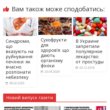
Вам також може сподобатись:
Сухофрукти
Синдроми,
В Украине
для
що
запретили
здоров’я: що
вказують на
популярное
дають
руйнування
лекарство
організму
печінки: як
от простуды
фініки
вчасно
03.12.2018
розпізнати
20.04.2026
небезпеку
08.02.2025
Новий випуск газети