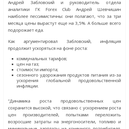
Андрей Забловский и руководитель отдела
аналитики ГК Forex Club Андрей Шевчишин
наиболее пессимистичны: они полагают, что за три
месяца цены вырастут еще на 3,5%. А больше всего
подорожает еда.
Как аргументировал Забловский, инфляция
продолжит ускоряться на фоне роста:
коммунальных тарифов;
цен на газ;
стоимости импорта;
сезонного удорожания продуктов питания из-за
ускорения глобальной продовольственной
инфляции.
“Динамика роста продовольственных цен
сохранится высокой, что связано с ускорением роста
цен производителей, попытками переложить
возросшие затраты на энергоносители, топливо и
минимальные зарплаты на конечного потребителя.