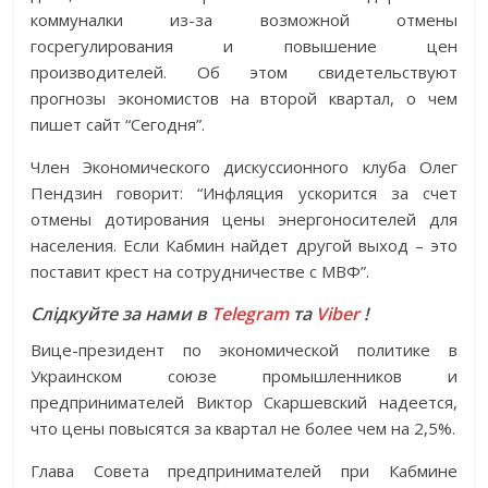
коммуналки из-за возможной отмены
госрегулирования и повышение цен
производителей. Об этом свидетельствуют
прогнозы экономистов на второй квартал, о чем
пишет сайт “Сегодня”.
Член Экономического дискуссионного клуба Олег
Пендзин говорит: “Инфляция ускорится за счет
отмены дотирования цены энергоносителей для
населения. Если Кабмин найдет другой выход – это
поставит крест на сотрудничестве с МВФ”.
Слідкуйте за нами в
Telegram
та
Viber
!
Вице-президент по экономической политике в
Украинском союзе промышленников и
предпринимателей Виктор Скаршевский надеется,
что цены повысятся за квартал не более чем на 2,5%.
Глава Совета предпринимателей при Кабмине