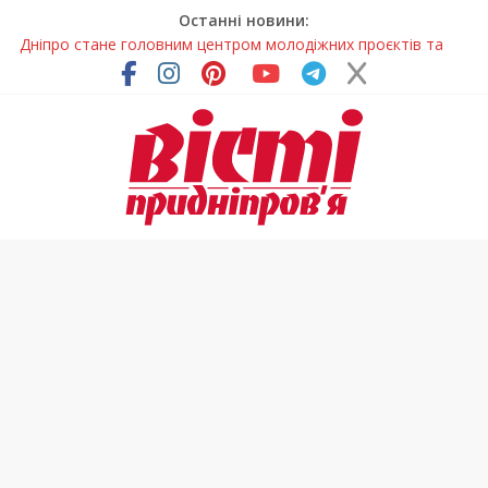
Останні новини:
Дніпро стане головним центром молодіжних проєктів та
ініціатив України
Засинання після півночі може негативно впливати на
здоров’я
У Тернівці працюють над посиленням водної безпеки
громади
На Дніпропетровщині різко зросла кількість пожеж в
екосистемах
Педагогиню з Дніпра відзначили у престижному
всеукраїнському конкурсі