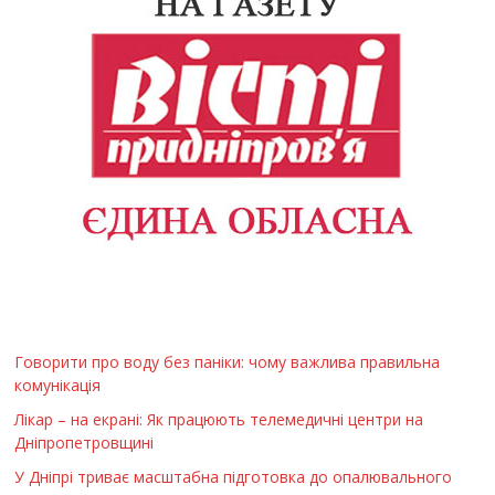
Говорити про воду без паніки: чому важлива правильна
комунікація
Лікар – на екрані: Як працюють телемедичні центри на
Дніпропетровщині
У Дніпрі триває масштабна підготовка до опалювального