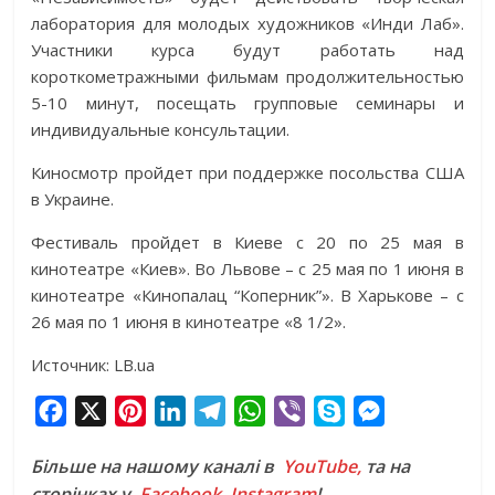
лаборатория для молодых художников «Инди Лаб».
Участники курса будут работать над
короткометражными фильмам продолжительностью
5-10 минут, посещать групповые семинары и
индивидуальные консультации.
Киносмотр пройдет при поддержке посольства США
в Украине.
Фестиваль пройдет в Киеве с 20 по 25 мая в
кинотеатре «Киев». Во Львове – с 25 мая по 1 июня в
кинотеатре «Кинопалац “Коперник”». В Харькове – с
26 мая по 1 июня в кинотеатре «8 1/2».
Источник: LB.ua
F
X
P
L
T
W
V
S
M
a
i
i
e
h
i
k
e
Більше на нашому каналі в
YouTube,
та на
c
n
n
l
a
b
y
s
сторінках у
Facebook
,
Instagram
!