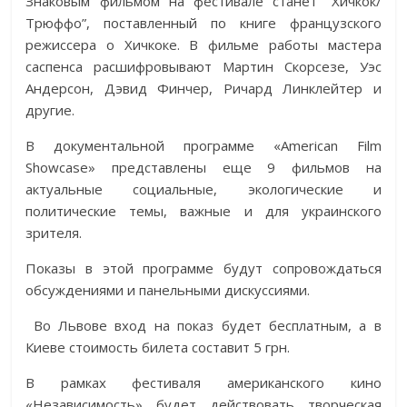
Знаковым фильмом на фестивале станет “Хичкок/
Трюффо”, поставленный по книге французского
режиссера о Хичкоке. В фильме работы мастера
саспенса расшифровывают Мартин Скорсезе, Уэс
Андерсон, Дэвид Финчер, Ричард Линклейтер и
другие.
В документальной программе «American Film
Showcase» представлены еще 9 фильмов на
актуальные социальные, экологические и
политические темы, важные и для украинского
зрителя.
Показы в этой программе будут сопровождаться
обсуждениями и панельными дискуссиями.
Во Львове вход на показ будет бесплатным, а в
Киеве стоимость билета составит 5 грн.
В рамках фестиваля американского кино
«Независимость» будет действовать творческая