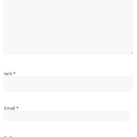
Ім'я
*
Email
*