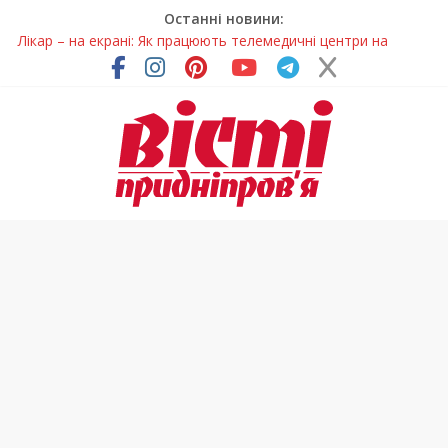
Останні новини:
Лікар – на екрані: Як працюють телемедичні центри на
Дніпропетровщині
У Дніпрі триває масштабна підготовка до опалювального
сезону
Пошуки тривають: на Дніпропетровщині досліджують місце
розташування легендарного монастиря (Фото)
Ветерани Дніпропетровщини отримують шанс на власне
житло
Говорити про воду без паніки: чому важлива правильна
комунікація