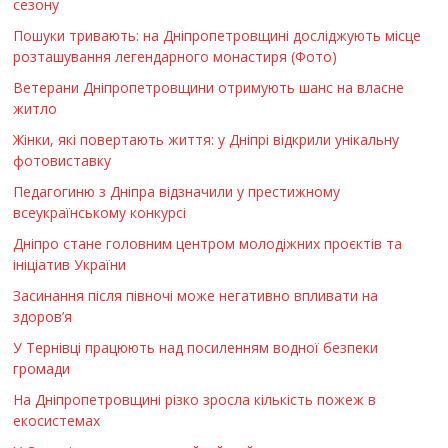
сезону
Пошуки тривають: на Дніпропетровщині досліджують місце
розташування легендарного монастиря (Фото)
Ветерани Дніпропетровщини отримують шанс на власне
житло
Жінки, які повертають життя: у Дніпрі відкрили унікальну
фотовиставку
Педагогиню з Дніпра відзначили у престижному
всеукраїнському конкурсі
Дніпро стане головним центром молодіжних проєктів та
ініціатив України
Засинання після півночі може негативно впливати на
здоров’я
У Тернівці працюють над посиленням водної безпеки
громади
На Дніпропетровщині різко зросла кількість пожеж в
екосистемах