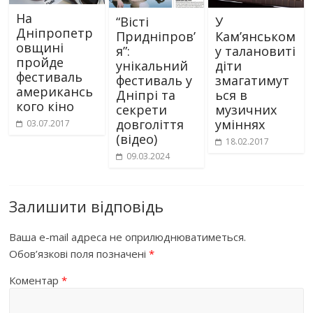
На
“Вісті
У
Дніпропетр
Придніпров’
Кам’янськом
овщині
я”:
у талановиті
пройде
унікальний
діти
фестиваль
фестиваль у
змагатимут
американсь
Дніпрі та
ься в
кого кіно
секрети
музичних
довголіття
уміннях
03.07.2017
(відео)
18.02.2017
09.03.2024
Залишити відповідь
Ваша e-mail адреса не оприлюднюватиметься.
Обов’язкові поля позначені
*
Коментар
*