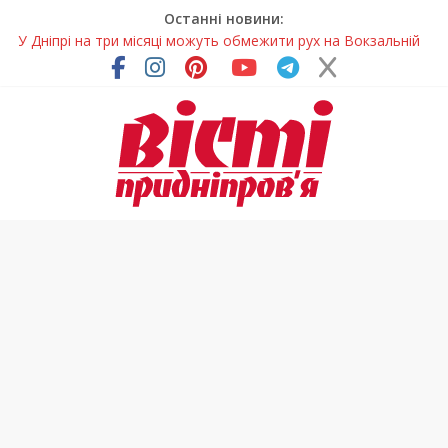
Останні новини:
У Дніпрі на три місяці можуть обмежити рух на Вокзальній
площі
Письменниця з Покрова продовжує підкорювати українські
та міжнародні творчі вершини
У Дніпрі повністю оновили один із найзавантаженіших
трамвайних переїздів
Педагоги Дніпропетровщини увійшли до числа найкращих
учителів України
Петриківський розпис у всій красі: нова виставка відкрилася
на Дніпропетровщині