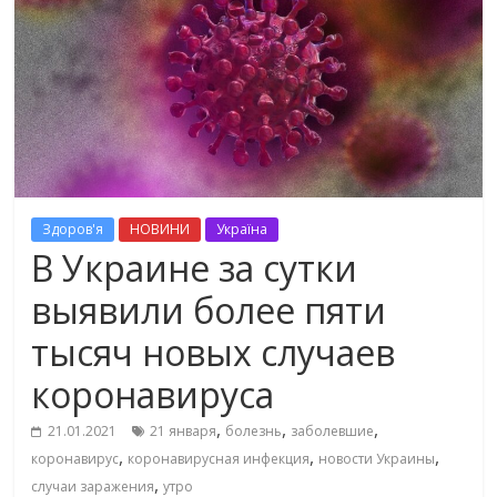
Здоров'я
НОВИНИ
Україна
В Украине за сутки
выявили более пяти
тысяч новых случаев
коронавируса
,
,
,
21.01.2021
21 января
болезнь
заболевшие
,
,
,
коронавирус
коронавирусная инфекция
новости Украины
,
случаи заражения
утро