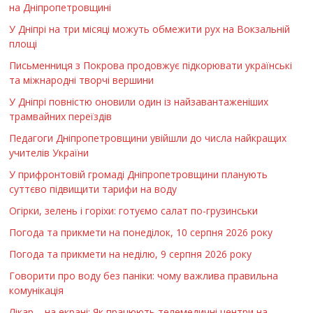
на Дніпропетровщині
У Дніпрі на три місяці можуть обмежити рух на Вокзальній
площі
Письменниця з Покрова продовжує підкорювати українські
та міжнародні творчі вершини
У Дніпрі повністю оновили один із найзавантаженіших
трамвайних переїздів
Педагоги Дніпропетровщини увійшли до числа найкращих
учителів України
У прифронтовій громаді Дніпропетровщини планують
суттєво підвищити тарифи на воду
Огірки, зелень і горіхи: готуємо салат по-грузинськи
Погода та прикмети на понеділок, 10 серпня 2026 року
Погода та прикмети на неділю, 9 серпня 2026 року
Говорити про воду без паніки: чому важлива правильна
комунікація
Лікар – на екрані: Як працюють телемедичні центри на