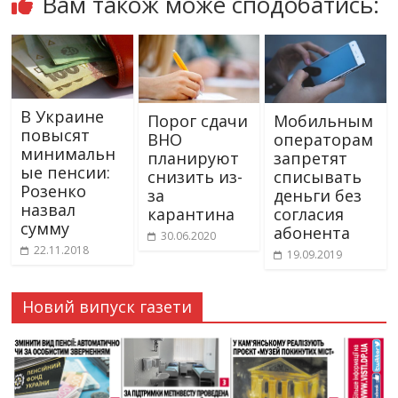
Вам також може сподобатись:
В Украине
Порог сдачи
Мобильным
повысят
ВНО
операторам
минимальн
планируют
запретят
ые пенсии:
снизить из-
списывать
Розенко
за
деньги без
назвал
карантина
согласия
сумму
абонента
30.06.2020
22.11.2018
19.09.2019
Новий випуск газети