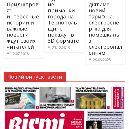
Придніпров’
ие
діятиме
я”:
приманки
новий
интересные
города на
тариф на
истории и
Тернополь
електроене
важные
щине
ргію для
новости
покажут в
помешкань
ждут своих
3D-формате
з
читателей
електроопал
23.12.2019
енням
12.07.2018
29.09.2025
Новий випуск газети