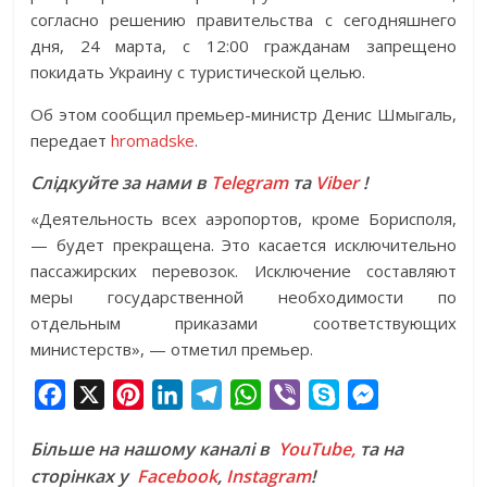
согласно решению правительства с сегодняшнего
дня, 24 марта, с 12:00 гражданам запрещено
покидать Украину с туристической целью.
Об этом сообщил премьер-министр Денис Шмыгаль,
передает
hromadske
.
Слідкуйте за нами в
Telegram
та
Viber
!
«Деятельность всех аэропортов, кроме Борисполя,
— будет прекращена. Это касается исключительно
пассажирских перевозок. Исключение составляют
меры государственной необходимости по
отдельным приказами соответствующих
министерств», — отметил премьер.
F
X
P
L
T
W
V
S
M
a
i
i
e
h
i
k
e
Більше на нашому каналі в
YouTube,
та на
c
n
n
l
a
b
y
s
сторінках у
Facebook
,
Instagram
!
e
t
k
e
t
e
p
s