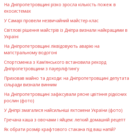
На Дніпропетровщині різко зросла кількість пожеж в
екосистемах
У Самарі провели незвичайний майстер-клас
Світлові рішення майстрів із Дніпра визнали найкращими в
Україні
На Дніпропетровщині ліквідовують аварію на
магістральному водогоні
Спортсменка з Кам’янського встановила рекорд
Дніпропетровщини з пауерліфтингу
Приховав майно та доходи: на Дніпропетровщині депутата
сільради визнали винним
На Дніпропетровщині зафіксували рясне цвітіння рідкісних
рослин (фото)
У Дніпрі змагалися найсильніші яхтсмени України (фото)
Гречана каша з овочами і яйцем: легкий домашній рецепт
Як обрати розмір крафтового стакана під ваш напій?