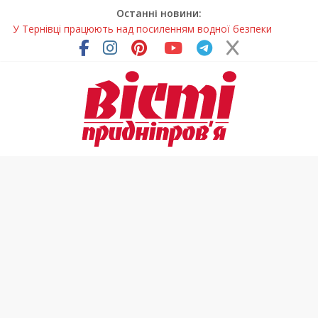
Останні новини:
У Тернівці працюють над посиленням водної безпеки
громади
На Дніпропетровщині різко зросла кількість пожеж в
екосистемах
У Самарі провели незвичайний майстер-клас
Світлові рішення майстрів із Дніпра визнали найкращими в
Україні
Засинання після півночі може негативно впливати на
здоров’я