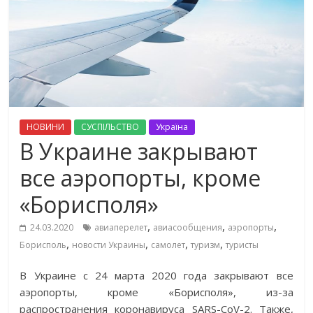
НОВИНИ
СУСПІЛЬСТВО
Україна
В Украине закрывают
все аэропорты, кроме
«Борисполя»
,
,
,
24.03.2020
авиаперелет
авиасообщения
аэропорты
,
,
,
,
Борисполь
новости Украины
самолет
туризм
туристы
В Украине с 24 марта 2020 года закрывают все
аэропорты, кроме «Борисполя», из-за
распространения коронавируса SARS-CoV-2. Также,