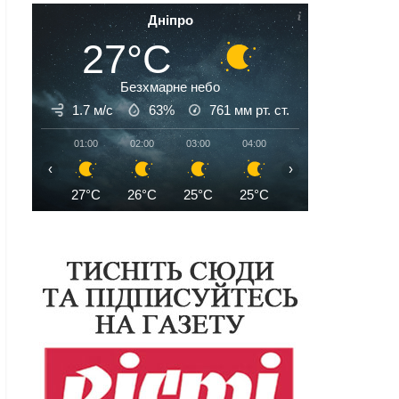
Дніпро
27°C
Безхмарне небо
1.7 м/с
63%
761
мм рт. ст.
01:00
02:00
03:00
04:00
05:00
06:00
‹
›
27°C
26°C
25°C
25°C
24°C
25°C