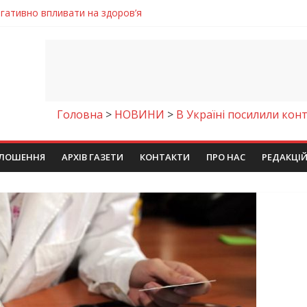
енням водної безпеки громади
ла кількість пожеж в екосистемах
майстер-клас
іпра визнали найкращими в Україні
егативно впливати на здоров’я
Головна
>
НОВИНИ
>
В Україні посилили кон
ЛОШЕННЯ
АРХІВ ГАЗЕТИ
КОНТАКТИ
ПРО НАС
РЕДАКЦІ