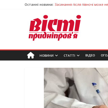
Останні новини:
У Тернівці працюють над посил
На Дніпропетровщині різко зрос
У Самарі провели незвичайний 
Світлові рішення майстрів із Дн
Засинання після півночі може н
ВIДЕО
ОГО
НОВИНИ
СТАТТІ