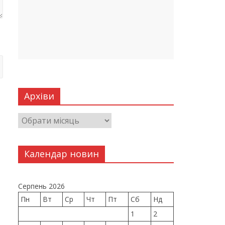
Архіви
Календар новин
Серпень 2026
Пн
Вт
Ср
Чт
Пт
Сб
Нд
1
2