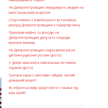
На Дніпропетровщині ліквідовують аварію на
магістральному водогоні
Спортсменка з Кам’янського встановила
рекорд Дніпропетровщини з пауерліфтингу
Приховав майно та доходи: на
Дніпропетровщині депутата сільради
визнали винним
На Дніпропетровщині зафіксували рясне
цвітіння рідкісних рослин (фото)
У Дніпрі змагалися найсильніші яхтсмени
України (фото)
Гречана каша з овочами і яйцем: легкий
домашній рецепт
Як обрати розмір крафтового стакана під
ваш напій?