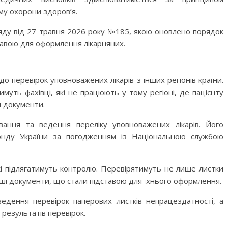
му охорони здоров’я.
ряду від 27 травня 2026 року №185, якою оновлено порядок
тавою для оформлення лікарняних.
о перевірок уповноважених лікарів з інших регіонів країни.
муть фахівці, які не працюють у тому регіоні, де пацієнту
 документи.
ання та ведення переліку уповноважених лікарів. Його
онду України за погодженням із Національною службою
кі підлягатимуть контролю. Перевірятимуть не лише листки
нші документи, що стали підставою для їхнього оформлення.
едення перевірок паперових листків непрацездатності, а
результатів перевірок.