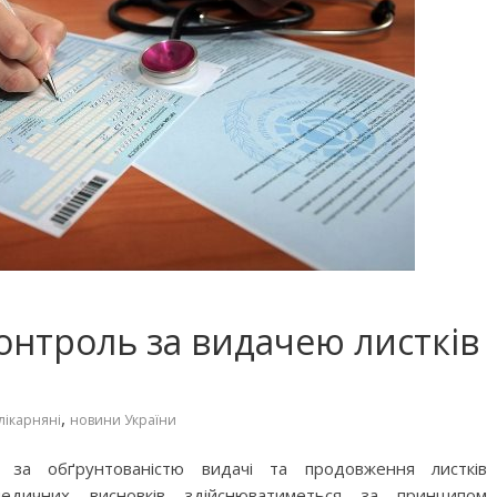
контроль за видачею листків
,
лікарняні
новини України
 за обґрунтованістю видачі та продовження листків
 медичних висновків здійснюватиметься за принципом