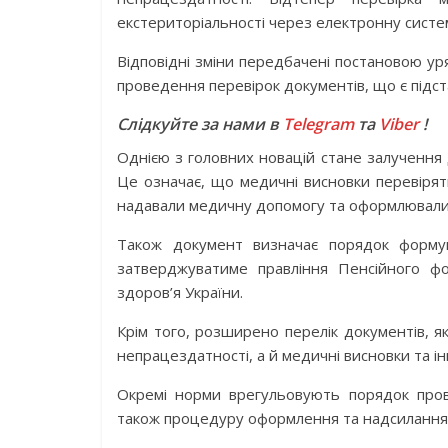
екстериторіальності через електронну систе
Відповідні зміни передбачені постановою у
проведення перевірок документів, що є підс
Слідкуйте за нами в
Telegram
та
Viber
!
Однією з головних новацій стане залучення д
Це означає, що медичні висновки перевіряти
надавали медичну допомогу та оформлювали
Також документ визначає порядок формув
затверджуватиме правління Пенсійного ф
здоров’я України.
Крім того, розширено перелік документів, я
непрацездатності, а й медичні висновки та і
Окремі норми врегульовують порядок пров
також процедуру оформлення та надсилання 