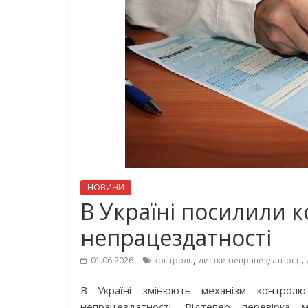
НОВИНИ
В Україні посилили 
непрацездатності
,
,
01.06.2026
контроль
листки непрацездатності
В Україні змінюють механізм контролю
непрацездатності. Відтепер перевірка