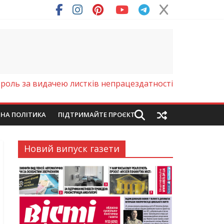
троль за видачею листків непрацездатності
ЙНА ПОЛІТИКА
ПІДТРИМАЙТЕ ПРОЄКТ
Новий випуск газети