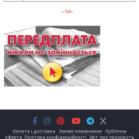
« Лип
Оплата і доставка
Умови повернення
Публічна
оферта
Політика конфіденційності
Звіт про прозорість