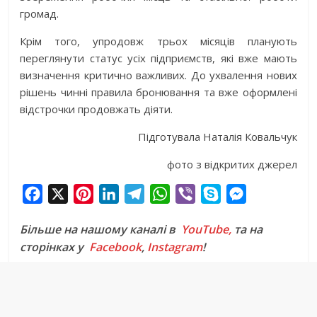
громад.
Крім того, упродовж трьох місяців планують
переглянути статус усіх підприємств, які вже мають
визначення критично важливих. До ухвалення нових
рішень чинні правила бронювання та вже оформлені
відстрочки продовжать діяти.
Підготувала Наталія Ковальчук
фото з відкритих джерел
F
X
P
L
T
W
V
S
M
a
i
i
e
h
i
k
e
Більше на нашому каналі в
YouTube,
та на
c
n
n
l
a
b
y
s
сторінках у
Facebook
,
Instagram
!
e
t
k
e
t
e
p
s
b
e
e
g
s
r
e
e
o
r
d
r
A
n
o
e
I
a
p
g