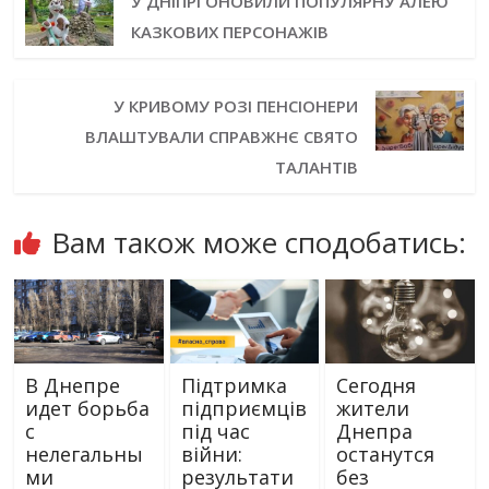
У ДНІПРІ ОНОВИЛИ ПОПУЛЯРНУ АЛЕЮ
КАЗКОВИХ ПЕРСОНАЖІВ
У КРИВОМУ РОЗІ ПЕНСІОНЕРИ
ВЛАШТУВАЛИ СПРАВЖНЄ СВЯТО
ТАЛАНТІВ
Вам також може сподобатись:
В Днепре
Підтримка
Сегодня
идет борьба
підприємців
жители
с
під час
Днепра
нелегальны
війни:
останутся
ми
результати
без