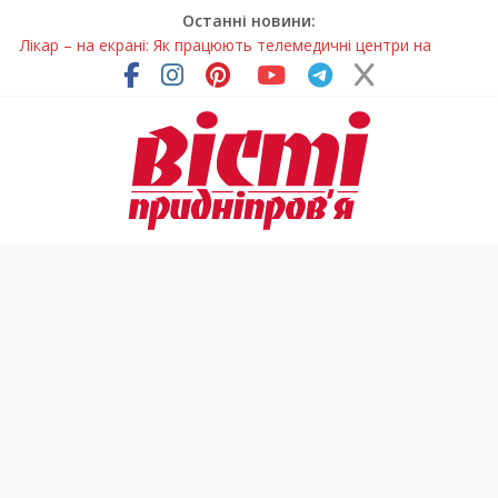
Останні новини:
Лікар – на екрані: Як працюють телемедичні центри на
Дніпропетровщині
У Дніпрі триває масштабна підготовка до опалювального
сезону
Пошуки тривають: на Дніпропетровщині досліджують місце
розташування легендарного монастиря (Фото)
Ветерани Дніпропетровщини отримують шанс на власне
житло
Говорити про воду без паніки: чому важлива правильна
комунікація