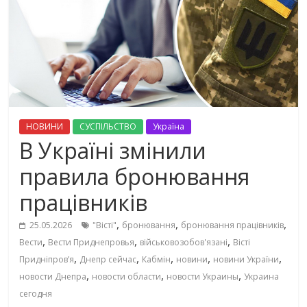
НОВИНИ
СУСПІЛЬСТВО
Україна
В Україні змінили
правила бронювання
працівників
,
,
,
25.05.2026
"Вісті"
бронювання
бронювання працівників
,
,
,
Вести
Вести Приднепровья
військовозобов'язані
Вісті
,
,
,
,
,
Придніпровʼя
Днепр сейчас
Кабмін
новини
новини України
,
,
,
новости Днепра
новости области
новости Украины
Украина
сегодня