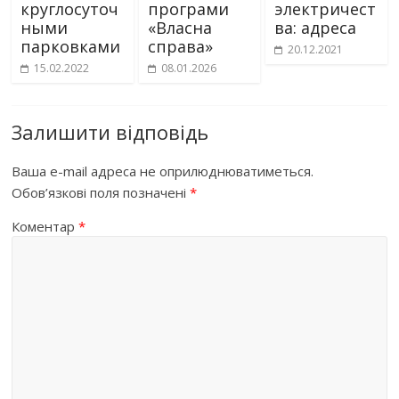
круглосуточ
програми
электричест
ными
«Власна
ва: адреса
парковками
справа»
20.12.2021
15.02.2022
08.01.2026
Залишити відповідь
Ваша e-mail адреса не оприлюднюватиметься.
Обов’язкові поля позначені
*
Коментар
*