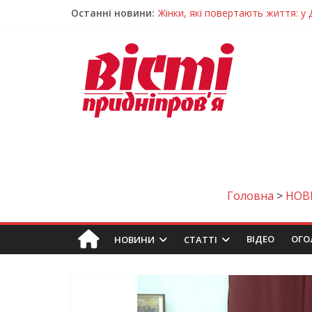
Останні новини:
Педагогиню з Дніпра відзначили
Дніпро стане головним центром 
Засинання після півночі може н
У Тернівці працюють над посил
Жінки, які повертають життя: у 
Головна
>
НОВ
ВIДЕО
ОГО
НОВИНИ
СТАТТІ