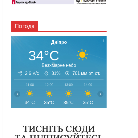
Погода
Дніпро
34°C
Безхмарне небо
2.6 м/с
31%
761
мм рт. ст.
11:00
12:00
13:00
14:00
15:00
16:00
‹
›
34°C
35°C
35°C
35°C
35°C
35°C