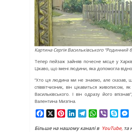
Картина Сергія Васильківського “Родинний 
Тепер пейзаж зайняв почесне місце у Харкі
Цікаво, що імені людини, яка допомогла відно
“Хто ця людина ми не знаємо, але сказав, 
співвітчизник, він цікавиться живописом, я
Васильківського. І він одразу його впізна
Валентина Мизгіна.
F
X
P
L
T
W
V
S
a
i
i
e
h
i
k
e
Більше на нашому каналі в
YouTube,
та 
c
n
n
l
a
b
y
s