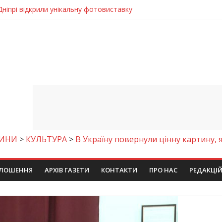
 у престижному всеукраїнському конкурсі
молодіжних проєктів та ініціатив України
егативно впливати на здоров’я
енням водної безпеки громади
Дніпрі відкрили унікальну фотовиставку
ИНИ
>
КУЛЬТУРА
>
В Україну повернули цінну картину, 
ЛОШЕННЯ
АРХІВ ГАЗЕТИ
КОНТАКТИ
ПРО НАС
РЕДАКЦІ