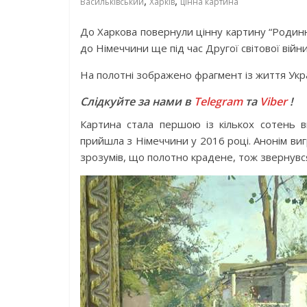
,
,
Васильківський
Харків
цінна картина
До Харкова повернули цінну картину “Родинн
до Німеччини ще під час Другої світової війни
На полотні зображено фрагмент із життя Укр
Слідкуйте за нами в
Telegram
та
Viber
!
Картина стала першою із кількох сотень в
прийшла з Німеччини у 2016 році. Анонім вигр
зрозумів, що полотно крадене, тож звернувся 