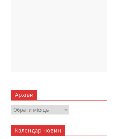
Архіви
Календар новин