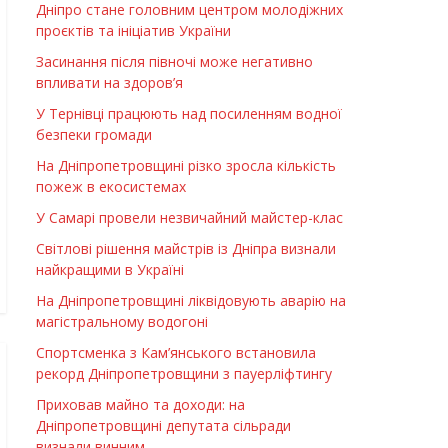
Дніпро стане головним центром молодіжних
проєктів та ініціатив України
Засинання після півночі може негативно
впливати на здоров’я
У Тернівці працюють над посиленням водної
безпеки громади
На Дніпропетровщині різко зросла кількість
пожеж в екосистемах
У Самарі провели незвичайний майстер-клас
Світлові рішення майстрів із Дніпра визнали
найкращими в Україні
На Дніпропетровщині ліквідовують аварію на
магістральному водогоні
Спортсменка з Кам’янського встановила
рекорд Дніпропетровщини з пауерліфтингу
Приховав майно та доходи: на
Дніпропетровщині депутата сільради
визнали винним