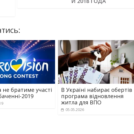
Й 2018 ГОДА
тись:
а не братиме участі
В Україні набирає обертів
баченні-2019
програма відновлення
житла для ВПО
19
05.05.2026