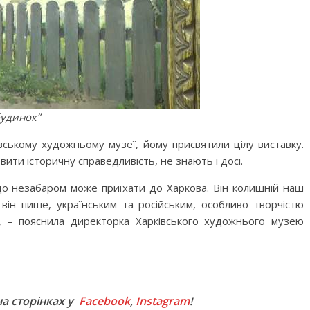
будинок”
вському художньому музеї, йому присвятили цілу виставку.
вити історичну справедливість, не знають і досі.
що незабаром може приїхати до Харкова. Він колишній наш
к він пише, українським та російським, особливо творчістю
в”, – пояснила директорка Харківського художнього музею
M
на сторінках у
Facebook
,
Instagram
!