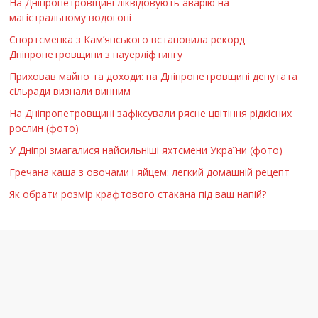
На Дніпропетровщині ліквідовують аварію на
магістральному водогоні
Спортсменка з Кам’янського встановила рекорд
Дніпропетровщини з пауерліфтингу
Приховав майно та доходи: на Дніпропетровщині депутата
сільради визнали винним
На Дніпропетровщині зафіксували рясне цвітіння рідкісних
рослин (фото)
У Дніпрі змагалися найсильніші яхтсмени України (фото)
Гречана каша з овочами і яйцем: легкий домашній рецепт
Як обрати розмір крафтового стакана під ваш напій?