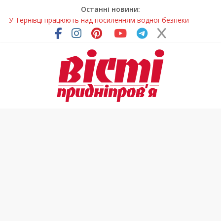
Останні новини:
У Тернівці працюють над посиленням водної безпеки
громади
На Дніпропетровщині різко зросла кількість пожеж в
екосистемах
У Самарі провели незвичайний майстер-клас
Світлові рішення майстрів із Дніпра визнали найкращими в
Україні
Засинання після півночі може негативно впливати на
здоров’я