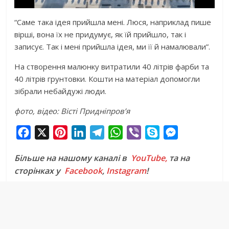
“Саме така ідея прийшла мені. Люся, наприклад пише
вірші, вона їх не придумує, як їй прийшло, так і
записує. Так і мені прийшла ідея, ми її й намалювали”.
На створення малюнку витратили 40 літрів фарби та
40 літрів грунтовки. Кошти на матеріал допомогли
зібрали небайдужі люди.
фото, відео: Вісті Придніпров’я
F
X
P
L
T
W
V
S
M
a
i
i
e
h
i
k
e
Більше на нашому каналі в
YouTube,
та на
c
n
n
l
a
b
y
s
сторінках у
Facebook
,
Instagram
!
e
t
k
e
t
e
p
s
b
e
e
g
s
r
e
e
o
r
d
r
A
n
o
e
I
a
p
g