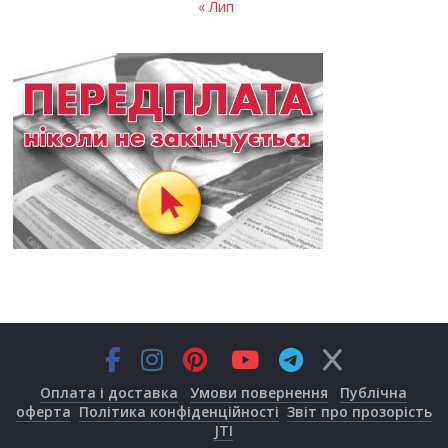
« Лип
Оплата і доставка
Умови повернення
Публічна
оферта
Політика конфіденційності
Звіт про прозорість
JTI