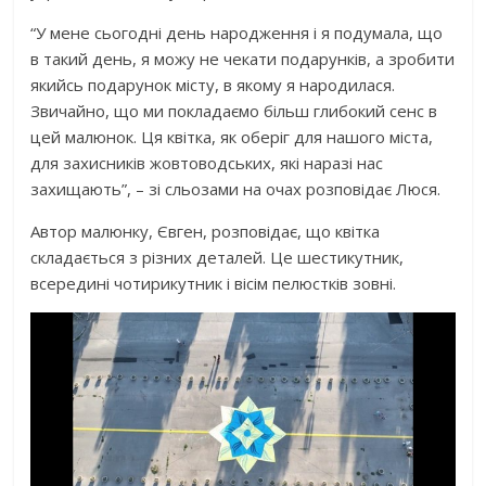
“У мене сьогодні день народження і я подумала, що
в такий день, я можу не чекати подарунків, а зробити
якийсь подарунок місту, в якому я народилася.
Звичайно, що ми покладаємо більш глибокий сенс в
цей малюнок. Ця квітка, як оберіг для нашого міста,
для захисників жовтоводських, які наразі нас
захищають”, – зі сльозами на очах розповідає Люся.
Автор малюнку, Євген, розповідає, що квітка
складається з різних деталей. Це шестикутник,
всередині чотирикутник і вісім пелюстків зовні.