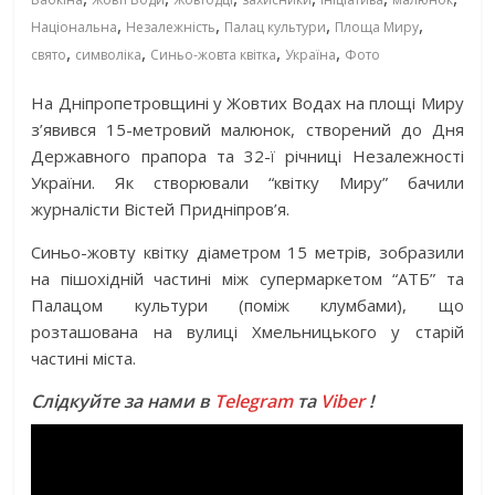
,
,
,
,
Національна
Незалежність
Палац культури
Площа Миру
,
,
,
,
свято
символіка
Синьо-жовта квітка
Україна
Фото
На Дніпропетровщині у Жовтих Водах на площі Миру
з’явився 15-метровий малюнок, створений до Дня
Державного прапора та 32-ї річниці Незалежності
України. Як створювали “квітку Миру” бачили
журналісти Вістей Придніпров’я.
Синьо-жовту квітку діаметром 15 метрів, зобразили
на пішохідній частині між супермаркетом “АТБ” та
Палацом культури (поміж клумбами), що
розташована на вулиці Хмельницького у старій
частині міста.
Слідкуйте за нами в
Telegram
та
Viber
!