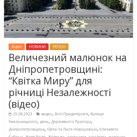
Вiдео
НОВИНИ
РЕГІОН
Величезний малюнок на
Дніпропетровщині:
“Квітка Миру” для
річниці Незалежності
(відео)
,
,
25.08.2023
видео
Вісті Придніпров'я
Вулиця
,
,
,
Хмельницького
день
Державного Прапора
,
,
Дніпропетровщина
Євген та Люся Новошевські
Єлизавета
,
,
,
,
,
,
Бабкіна
Жовті Води
Жовтодці
захисники
ініціатива
малюнок