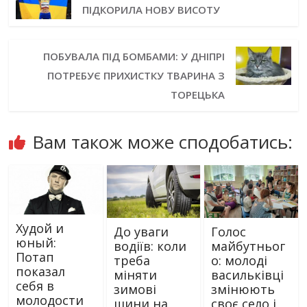
ПІДКОРИЛА НОВУ ВИСОТУ
ПОБУВАЛА ПІД БОМБАМИ: У ДНІПРІ
ПОТРЕБУЄ ПРИХИСТКУ ТВАРИНА З
ТОРЕЦЬКА
Вам також може сподобатись:
Худой и
До уваги
Голос
юный:
водіїв: коли
майбутньог
Потап
треба
о: молоді
показал
міняти
васильківці
себя в
зимові
змінюють
молодости
шини на
своє село і