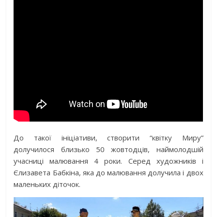
До такої ініціативи, створити “квітку Миру”
долучилося близько 50 жовтодців, наймолодшій
учасниці малювання 4 роки. Серед художників і
Єлизавета Бабкіна, яка до малювання долучила і двох
маленьких діточок.