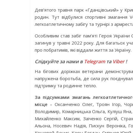
Дев’ятого травня парк «Гданцівський» у Криво
родин. Тут відбулися спортивні змагання V
легкоатлетичному забігу та турнірі з армрестл
Особливим став забіг пам’яті Героя України
загинув у травні 2022 року. Для багатьох уч
про побратимів, які віддали життя за Україну.
Слідкуйте за нами в
Telegram
та
Viber
!
На бігових доріжках ветерани демонструва
напружена боротьба, де сила рук поєднувала
підтримку та родинне тепло.
За підсумками змагань легкоатлетичног
місце
– Оксанченко Олег, Троян Ігор, Чор
Володимир, Комарницька Ольга, Куліуш Яна,
Михайленко Максим, Заіченко Сергій, Стр
Альона, Носевич Надія, Пискун Вероніка, 
Кошевой Денис, Каюн Богдан, Смірнов Юрій, 