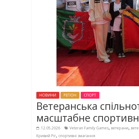
НОВИНИ
РЕГІОН
СПОРТ
Ветеранська спільно
масштабне спортивн
,
,
12.05.2026
Veteran Family Games
ветерани
вете
,
Кривий Ріг
спортивні змагання