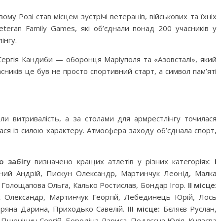
му Розі став місцем зустрічі ветеранів, військових та їхніх
eteran Family Games, які об’єднали понад 200 учасників у
інгу.
 Сергія Кандиби — оборонця Маріуполя та «Азовсталі», який
асників це був не просто спортивний старт, а символ пам’яті
ли витривалість, а за столами для армрестлінгу точилася
ся із силою характеру. Атмосфера заходу об’єднала спорт,
о забігу
визначено кращих атлетів у різних категоріях:
І
ний Андрій, Пискун Олександр, Мартинчук Леонід, Малка
 Голощапова Ольга, Калько Ростислав, Бондар Ігор.
ІІ місце
:
ах Олександр, Мартинчук Георгій, Лебединець Юрій, Лось
Горяна Дарина, Приходько Савелій.
ІІІ місце:
Бєляєв Руслан,
Пшеніцин Сергій, Бородіна Лариса, Подлєсна Юлія, Князєва