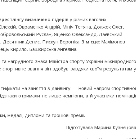
мрестлінгу визначено лідерів
у різних вагових
лексій, Овраменко Андрій, Мініч Тетяна, Должок Олег,
обровольський Руслан, Яценко Олександр, Лаєвський
, Десятник Денис, Пискун Вероніка.
3 місце
: Малімонов
вець Кирило, Башкирська Ангеліна.
 та нагрудного знака Майстра спорту України міжнародного
е спортивне звання він здобув завдяки своїм результатам у
ртифікати на заняття з дайвінгу — новий напрям спортивної
 Відзнаки отримали не лише чемпіони, а й учасники номінації
, медалі, дипломи та грошові премії.
Підготувала Марина Кузнєцова