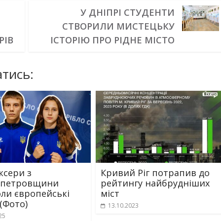
У ДНІПРІ СТУДЕНТИ
СТВОРИЛИ МИСТЕЦЬКУ
РІВ
ІСТОРІЮ ПРО РІДНЕ МІСТО
тись:
ксери з
Кривий Ріг потрапив до
опетровщини
рейтингу найбрудніших
ли європейські
міст
(Фото)
13.10.2023
25