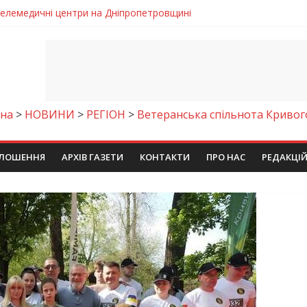
 телемедичні центри на Дніпропетровщині
готовка до опалювального сезону
ровщині досліджують місце розташування легендарного монасти
римують шанс на власне житло
чому важлива правильна комунікація
на
>
НОВИНИ
>
РЕГІОН
>
Ветеранська спільнота Кривог
ЛОШЕННЯ
АРХІВ ГАЗЕТИ
КОНТАКТИ
ПРО НАС
РЕДАКЦІ