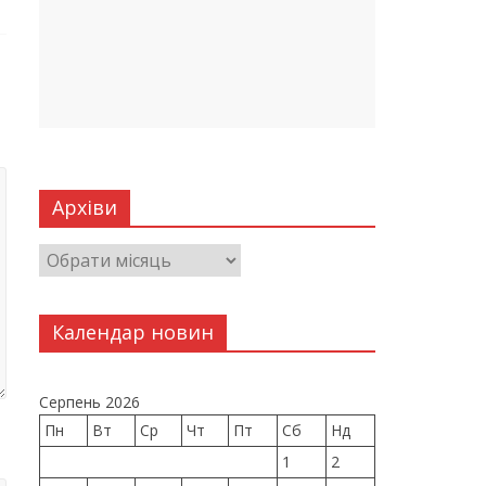
Архіви
Календар новин
Серпень 2026
Пн
Вт
Ср
Чт
Пт
Сб
Нд
1
2