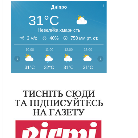
Дніпро
31°C
Невелика хмарність
3 м/с
40%
759
мм рт. ст.
10:00
11:00
12:00
13:00
14:00
15:00
‹
›
31°C
32°C
31°C
31°C
33°C
33°C