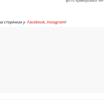
фото Криворізької МР
M
на сторінках у
Facebook
,
Instagram
!