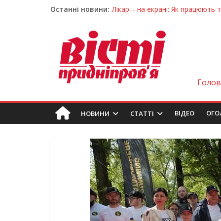
Останні новини:
Лікар – на екрані: Як працюють
У Дніпрі триває масштабна під
Пошуки тривають: на Дніпропет
Ветерани Дніпропетровщини от
Говорити про воду без паніки: 
Голов
ВIДЕО
ОГО
НОВИНИ
СТАТТІ