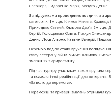
Єлеонора, Сидоренко Марія, Мозуко Денис.
За підсумками проведених поєдинків з ар
категоріях:
1місце:
Климов Микита, Кравець О
Приходько Савелій, Климова Дар’я.
2місце:
Д
Сергій, Голощапова Ольга, Пискун Олександр
Денис, Лось Альона, Катькін Валерій, Пашко
Окремою подією стало вручення посвідчення
класу ветерану війни Микиті Климову. Висок
змаганнях з армрестлінгу.
Під час турніру учасникам також вручили се
та психологічної реабілітації для ветеранів.
«За волю до перемоги».
Переможці та призери змагань отримали кубки