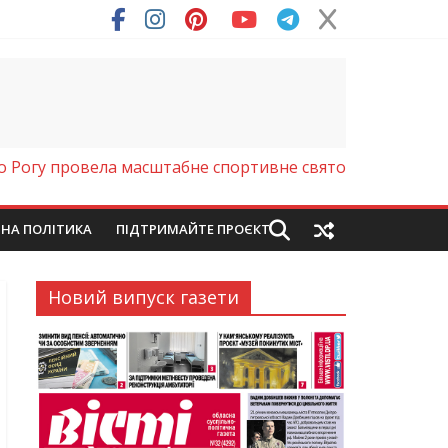
ря (Фото)
о Рогу провела масштабне спортивне свято
ЙНА ПОЛІТИКА
ПІДТРИМАЙТЕ ПРОЄКТ
Новий випуск газети