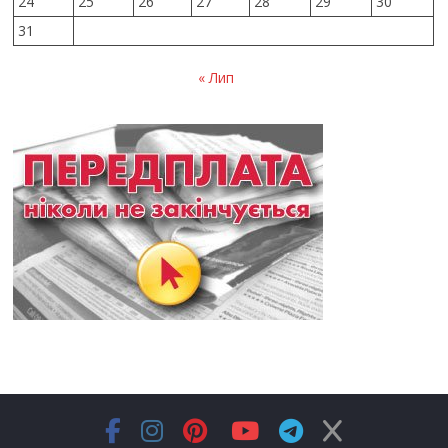
24
25
26
27
28
29
30
31
« Лип