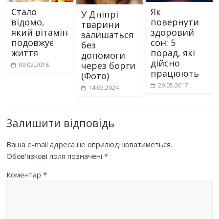
Стало
Як
У Дніпрі
відомо,
повернути
тварини
який вітамін
здоровий
залишаться
подовжує
сон: 5
без
життя
порад, які
допомоги
дійсно
через борги
09.02.2018
працюють
(Фото)
29.05.2017
14.05.2024
Залишити відповідь
Ваша e-mail адреса не оприлюднюватиметься.
Обов’язкові поля позначені
*
Коментар
*