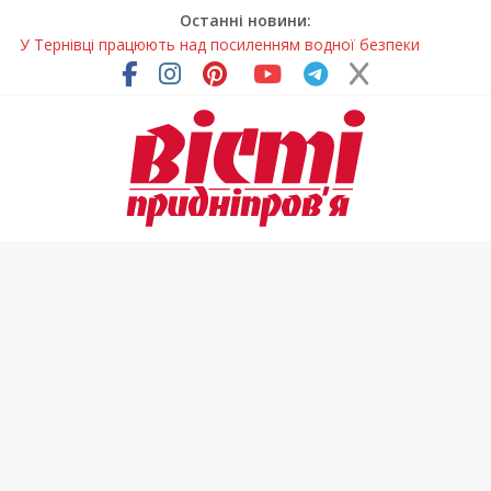
Останні новини:
У Тернівці працюють над посиленням водної безпеки
громади
На Дніпропетровщині різко зросла кількість пожеж в
екосистемах
У Самарі провели незвичайний майстер-клас
Світлові рішення майстрів із Дніпра визнали найкращими в
Україні
Засинання після півночі може негативно впливати на
здоров’я