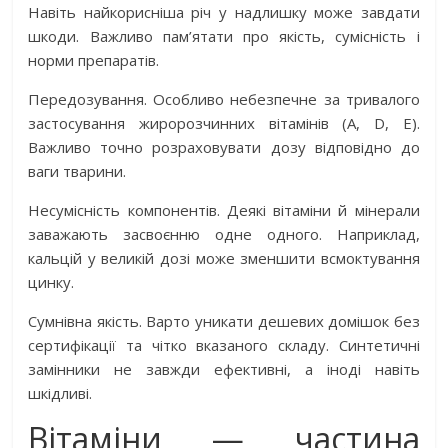
Навіть найкорисніша річ у надлишку може завдати
шкоди. Важливо пам’ятати про якість, сумісність і
норми препаратів.
Передозування. Особливо небезпечне за тривалого
застосування жиророзчинних вітамінів (A, D, E).
Важливо точно розраховувати дозу відповідно до
ваги тварини.
Несумісність компонентів. Деякі вітаміни й мінерали
заважають засвоєнню одне одного. Наприклад,
кальцій у великій дозі може зменшити всмоктування
цинку.
Сумнівна якість. Варто уникати дешевих домішок без
сертифікації та чітко вказаного складу. Синтетичні
замінники не завжди ефективні, а іноді навіть
шкідливі.
Вітаміни — частина