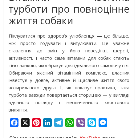
турботи про повноцінне
життя собаки
Піклуватися про здоров’я улюбленця — це більше,
ніж просто годувати і вигулювати. Це уважне
ставлення до змін у його поведінці, шерсті,
активності. І часто саме вітаміни для собак стають
тією ланкою, якої бракує для ідеального самопочуття.
Обираючи якісний вітамінний комплекс, власник
інвестує у довге, активне й щасливе життя свого
чотирилапого друга. І, як показує практика, така
турбота завжди повертається сторицею — у вигляді
вдячного погляду і нескінченного хвостового
виляння.
F
X
P
L
T
W
V
S
M
a
i
i
e
h
i
k
e