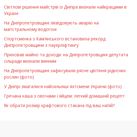
Світлові рішення майстрів із Дніпра визнали найкращими в
Україні
На Дніпропетровщині ліквідовують аварію на
магістральному водогоні
Спортсменка з Кам’янського встановила рекорд
Дніпропетровщини з пауерліфтингу
Приховав майно та доходи: на Дніпропетровщині депутата
сільради визнали винним
На Дніпропетровщині зафіксували рясне цвітіння рідкісних
рослин (фото)
У Дніпрі змагалися найсильніші яхтсмени України (фото)
Гречана каша з овочами і яйцем: легкий домашній рецепт
Як обрати розмір крафтового стакана під ваш напій?